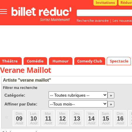
Invitations
Réduc
Bouton
menu
Sortez Maintenant!
principale
Recherche avancée
|
Les nouvea
Théâtre
Comédie
Humour
Comedy Club
Spectacle
Verane Maillot
Artiste "verane maillot"
Filtrer ma recherche
Catégorie:
Affiner par Date:
Dim.
Lun.
Mar.
Mer.
Jeu.
Ven.
Sam.
Dim.
«
09
10
11
12
13
14
15
16
Août
Août
Août
Août
Août
Août
Août
Août