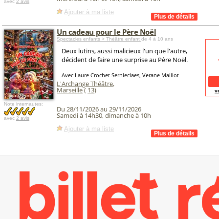
avec
2 avis
Ajouter à ma liste
Un cadeau pour le Père Noël
Spectacles enfants > Théâtre enfant
de 4 à 10 ans
Deux lutins, aussi malicieux l'un que l'autre,
décident de faire une surprise au Père Noël.
Avec Laure Crochet Sernieclaes, Verane Maillot
L'Archange Théâtre
,
Marseille
(
13
)
v
Note internautes:
Du 28/11/2026 au 29/11/2026
Samedi à 14h30, dimanche à 10h
avec
2 avis
Ajouter à ma liste