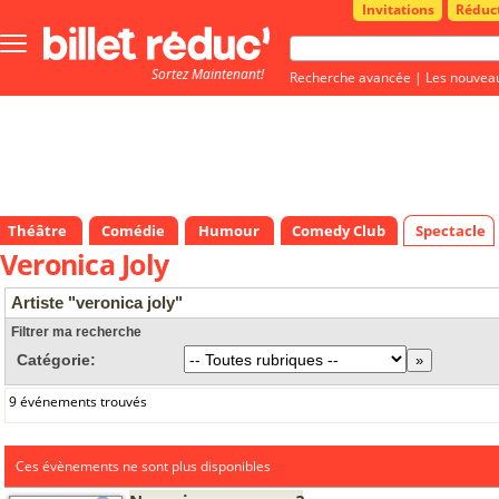
Invitations
Réduc
Bouton
menu
Sortez Maintenant!
principale
Recherche avancée
|
Les nouvea
Théâtre
Comédie
Humour
Comedy Club
Spectacle
Veronica Joly
Artiste "veronica joly"
Filtrer ma recherche
Catégorie:
9 événements trouvés
Ces évènements ne sont plus disponibles