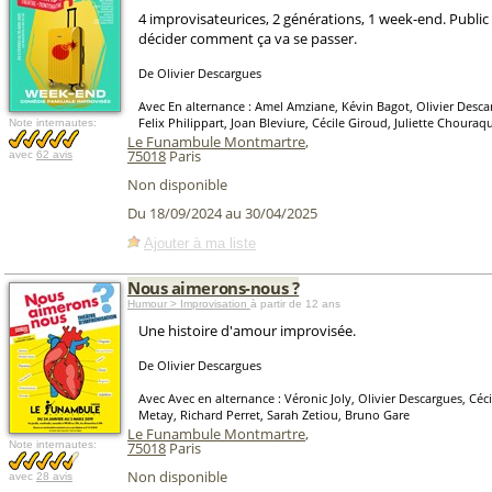
4 improvisateurices, 2 générations, 1 week-end. Public c
décider comment ça va se passer.
De Olivier Descargues
Avec En alternance : Amel Amziane, Kévin Bagot, Olivier Descar
Felix Philippart, Joan Bleviure, Cécile Giroud, Juliette Chouraq
Note internautes:
Le Funambule Montmartre
,
75018
Paris
avec
62 avis
Non disponible
Du 18/09/2024 au 30/04/2025
Ajouter à ma liste
Nous aimerons-nous ?
Humour > Improvisation
à partir de 12 ans
Une histoire d'amour improvisée.
De Olivier Descargues
Avec Avec en alternance : Véronic Joly, Olivier Descargues, Cé
Metay, Richard Perret, Sarah Zetiou, Bruno Gare
Le Funambule Montmartre
,
Note internautes:
75018
Paris
Non disponible
avec
28 avis