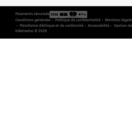
Paiements sécurisés
Conditions générales
Politique de confidentialité
Mentions légale
Plateforme d'éthique et de conformité
Accessibilité
Gestion de
billetreduc ©
2026