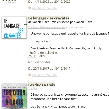
Du 14/11/2022 au 20/12/2022
avec
24 avis
Ajouter à ma liste
Le langage des cravates
de Sophie Gazel, mis en scène par Sophie Gazel
Théâtre > Théâtre contemporain
à partir de 1 an
Une veine burlesque qui rappelle l'univers de Jacques Ta
De Sophie Gazel
Avec Matthieu Beaudin, Pablo Contestabile, Véronic Joly
Théâtre de Belleville
,
75011
Paris
Non disponible
Du 20/11/2017 au 19/12/2017
Ajouter à ma liste
Les duos à trois
Théâtre
2 improvisateur.ice.s chevronné.e.s accompagnné.e.s d
racontent une histoire sans filet !
De Véronic Joly, Victor Jamet, Laurent Franchi