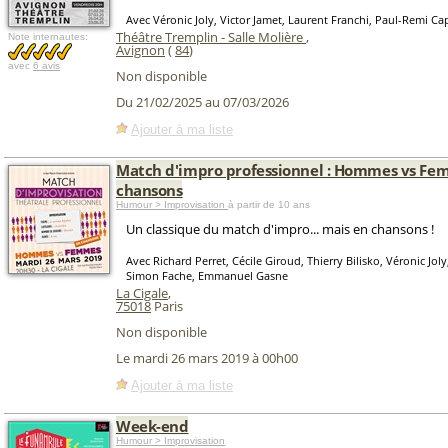
Avec Véronic Joly, Victor Jamet, Laurent Franchi, Paul-Remi Ca
Théâtre Tremplin - Salle Molière
,
Note internautes:
Avignon
(
84
)
avec
6 avis
Non disponible
Du 21/02/2025 au 07/03/2026
Ajouter à ma liste
Match d'impro professionnel : Hommes vs Fe
chansons
Humour > Improvisation
à partir de 10 ans
Un classique du match d'impro... mais en chansons !
Avec Richard Perret, Cécile Giroud, Thierry Bilisko, Véronic Jol
Simon Fache, Emmanuel Gasne
La Cigale
,
75018
Paris
Non disponible
Le mardi 26 mars 2019 à 00h00
Ajouter à ma liste
Week-end
Humour > Improvisation