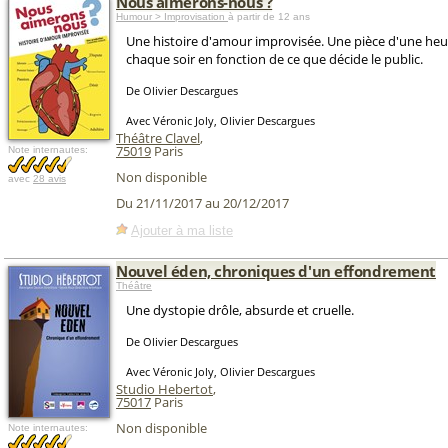
Nous aimerons-nous ?
Humour > Improvisation
à partir de 12 ans
Une histoire d'amour improvisée. Une pièce d'une heu
chaque soir en fonction de ce que décide le public.
De Olivier Descargues
Avec Véronic Joly, Olivier Descargues
Théâtre Clavel
,
75019
Paris
Note internautes:
Non disponible
avec
28 avis
Du 21/11/2017 au 20/12/2017
Ajouter à ma liste
Nouvel éden, chroniques d'un effondrement
Théâtre
Une dystopie drôle, absurde et cruelle.
De Olivier Descargues
Avec Véronic Joly, Olivier Descargues
Studio Hebertot
,
75017
Paris
Non disponible
Note internautes: