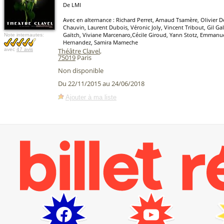
De LMI
Avec en alternance : Richard Perret, Arnaud Tsamère, Olivier D
Chauvin, Laurent Dubois, Véronic Joly, Vincent Tribout, Gil Gall
Gaïtch, Viviane Marcenaro,Cécile Giroud, Yann Stotz, Emmanu
Note internautes:
Hernandez, Samira Mameche
avec
47 avis
Théâtre Clavel
,
75019
Paris
Non disponible
Du 22/11/2015 au 24/06/2018
Ajouter à ma liste