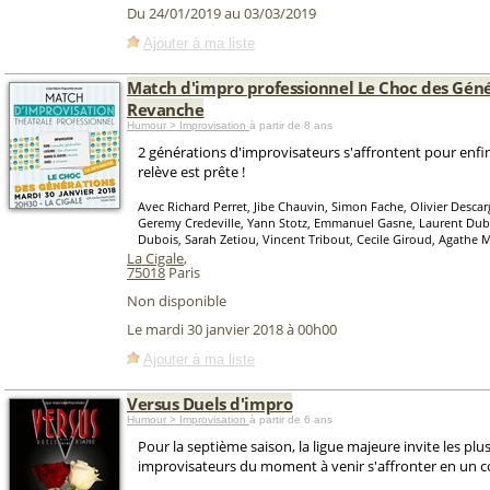
Du 24/01/2019 au 03/03/2019
Ajouter à ma liste
Match d'impro professionnel Le Choc des Géné
Revanche
Humour > Improvisation
à partir de 8 ans
2 générations d'improvisateurs s'affrontent pour enfin 
relève est prête !
Avec Richard Perret, Jibe Chauvin, Simon Fache, Olivier Descar
Geremy Credeville, Yann Stotz, Emmanuel Gasne, Laurent Dubo
Dubois, Sarah Zetiou, Vincent Tribout, Cecile Giroud, Agathe 
La Cigale
,
75018
Paris
Non disponible
Le mardi 30 janvier 2018 à 00h00
Ajouter à ma liste
Versus Duels d'impro
Humour > Improvisation
à partir de 6 ans
Pour la septième saison, la ligue majeure invite les plu
improvisateurs du moment à venir s'affronter en un c