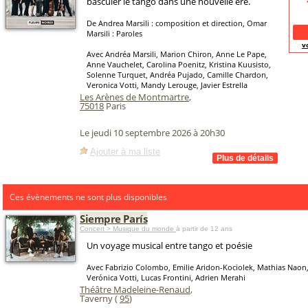
basculer le tango dans une nouvelle ère.
De Andrea Marsili : composition et direction, Omar
Marsili : Paroles
v
Avec Andréa Marsili, Marion Chiron, Anne Le Pape,
Anne Vauchelet, Carolina Poenitz, Kristina Kuusisto,
Solenne Turquet, Andréa Pujado, Camille Chardon,
Veronica Votti, Mandy Lerouge, Javier Estrella
Les Arènes de Montmartre
,
75018
Paris
Le jeudi 10 septembre 2026 à 20h30
Ajouter à ma liste
Ces évènements ne sont plus disponibles
Siempre París
Concert > Musique du monde
à partir de 12 ans
Un voyage musical entre tango et poésie
Avec Fabrizio Colombo, Emilie Aridon-Kociolek, Mathias Naon,
Verónica Votti, Lucas Frontini, Adrien Merahi
Théâtre Madeleine-Renaud
,
Taverny (
95
)