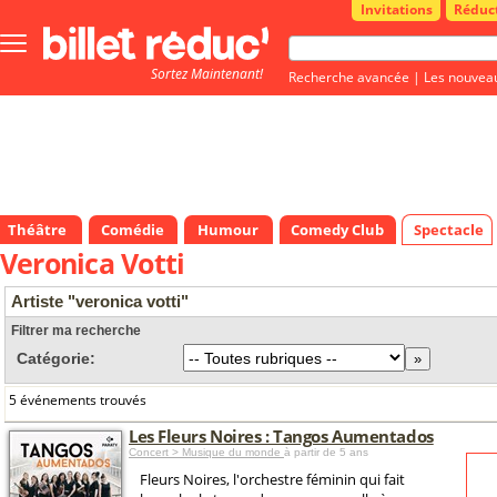
Invitations
Réduc
Bouton
menu
Sortez Maintenant!
principale
Recherche avancée
|
Les nouvea
Théâtre
Comédie
Humour
Comedy Club
Spectacle
Veronica Votti
Artiste "veronica votti"
Filtrer ma recherche
Catégorie:
5 événements trouvés
Les Fleurs Noires : Tangos Aumentados
Concert > Musique du monde
à partir de 5 ans
Fleurs Noires, l'orchestre féminin qui fait