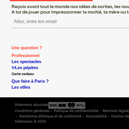
Reçois avant tout le monde nos idées de sorties, les nouv
A toi de jouer pour impressionner ta moitié, ta mère ou ta
S’inscrire S’inscrire S’inscrire
Une question ?
Professionnel
Les spectacles
✨Les pépites
Carte cadeau
Que faire à Paris ?
Les villes
Paiements sécurisés
Conditions générales
Politique de confidentialité
Mentions légale
Plateforme d'éthique et de conformité
Accessibilité
Gestion de
billetreduc ©
2026