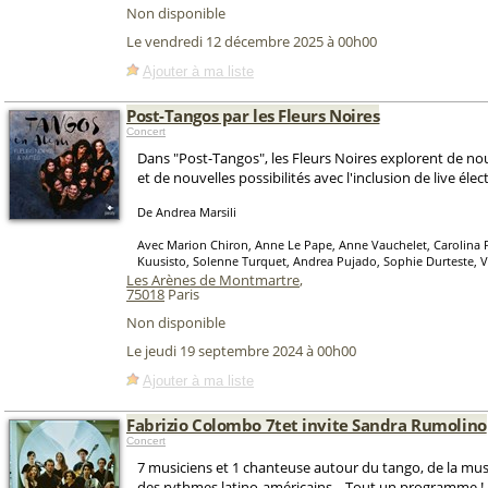
Non disponible
Le vendredi 12 décembre 2025 à 00h00
Ajouter à ma liste
Post-Tangos par les Fleurs Noires
Concert
Dans "Post-Tangos", les Fleurs Noires explorent de n
et de nouvelles possibilités avec l'inclusion de live élec
De Andrea Marsili
Avec Marion Chiron, Anne Le Pape, Anne Vauchelet, Carolina P
Kuusisto, Solenne Turquet, Andrea Pujado, Sophie Durteste, V
Les Arènes de Montmartre
,
75018
Paris
Non disponible
Le jeudi 19 septembre 2024 à 00h00
Ajouter à ma liste
Fabrizio Colombo 7tet invite Sandra Rumolino
Concert
7 musiciens et 1 chanteuse autour du tango, de la mus
des rythmes latino-américains... Tout un programme !