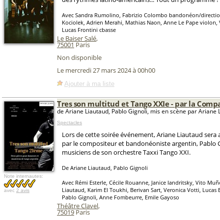
Avec Sandra Rumolino, Fabrizio Colombo bandonéon/direction
Kociolek, Adrien Merahi, Mathias Naon, Anne Le Pape violon, 
Lucas Frontini cbasse
Le Baiser Salé
,
75001
Paris
Non disponible
Le mercredi 27 mars 2024 à 00h00
Ajouter à ma liste
Tres son multitud et Tango XXIe - par la Comp
de Ariane Liautaud, Pablo Gignoli, mis en scène par Ariane 
Spectacles
Lors de cette soirée événement, Ariane Liautaud ser
par le compositeur et bandonéoniste argentin, Pablo Gi
musiciens de son orchestre Taxxi Tango XXI.
De Ariane Liautaud, Pablo Gignoli
Note internautes:
Avec Rémi Esterle, Cécile Rouanne, Janice Iandritsky, Vito Muñ
Liautaud, Karim El Toukhi, Berivan Sart, Veronica Votti, Lucas 
avec
2 avis
Pablo Gignoli, Anne Fombeurre, Emile Gayoso
Théâtre Clavel
,
75019
Paris