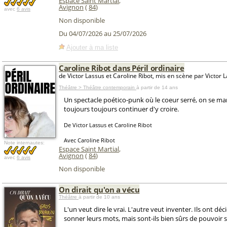
Espace Saint Martial
,
Avignon
(
84
)
avec
6 avis
Non disponible
Du 04/07/2026 au 25/07/2026
Ajouter à ma liste
Caroline Ribot dans Péril ordinaire
de Victor Lassus et Caroline Ribot, mis en scène par Victor 
Théâtre > Théâtre contemporain
à partir de 14 ans
Un spectacle poético-punk où le coeur serré, on se ma
toujours toujours continuer d'y croire.
De Victor Lassus et Caroline Ribot
Avec Caroline Ribot
Note internautes:
Espace Saint Martial
,
Avignon
(
84
)
avec
6 avis
Non disponible
On dirait qu'on a vécu
Théâtre
à partir de 10 ans
L'un veut dire le vrai. L'autre veut inventer. Ils ont déc
sonner leurs mots, mais sont-ils bien sûrs de pouvoir s