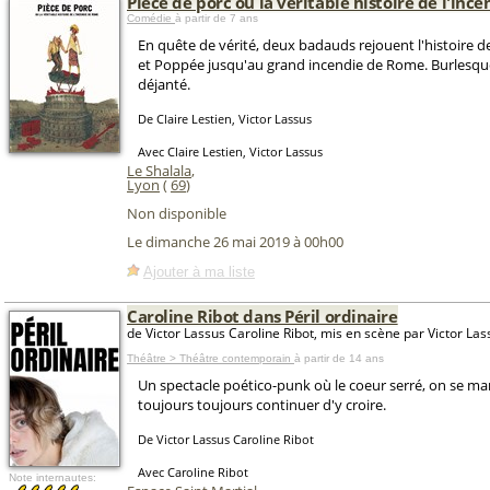
Pièce de porc ou la véritable histoire de l'inc
Comédie
à partir de 7 ans
En quête de vérité, deux badauds rejouent l'histoire 
et Poppée jusqu'au grand incendie de Rome. Burlesque
déjanté.
De Claire Lestien, Victor Lassus
Avec Claire Lestien, Victor Lassus
Le Shalala
,
Lyon
(
69
)
Non disponible
Le dimanche 26 mai 2019 à 00h00
Ajouter à ma liste
Caroline Ribot dans Péril ordinaire
de Victor Lassus Caroline Ribot, mis en scène par Victor Las
Théâtre > Théâtre contemporain
à partir de 14 ans
Un spectacle poético-punk où le coeur serré, on se ma
toujours toujours continuer d'y croire.
De Victor Lassus Caroline Ribot
Avec Caroline Ribot
Note internautes: