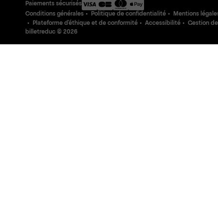
Paiements sécurisés
Conditions générales
Politique de confidentialité
Mentions légale
Plateforme d'éthique et de conformité
Accessibilité
Gestion de
billetreduc ©
2026