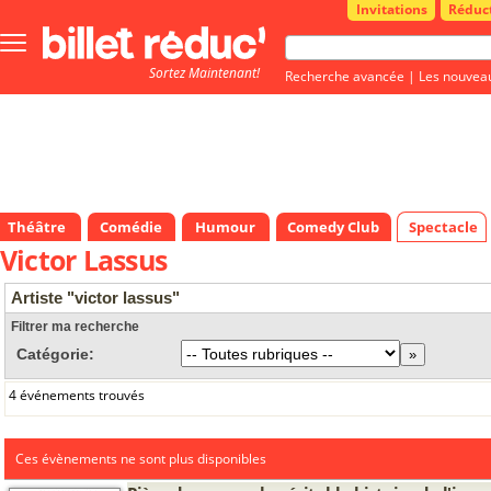
Invitations
Réduc
Bouton
menu
Sortez Maintenant!
principale
Recherche avancée
|
Les nouvea
Théâtre
Comédie
Humour
Comedy Club
Spectacle
Victor Lassus
Artiste "victor lassus"
Filtrer ma recherche
Catégorie:
4 événements trouvés
Ces évènements ne sont plus disponibles