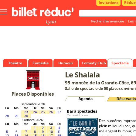
Invitations
Réduc
Bouton
menu
principale
Lyon
Recherche avancée
|
Les 
Théâtre
Comédie
Humour
Comedy Club
Spectacle
Le Shalala
95 montée de la Grande-Côte, 6
Salle de spectacle de 50 places environ
Places Disponibles
Agenda
Réservatio
Septembre 2026
Lu
Ma
Me
Je
Ve
Sa
Di
Bar à Spectacles
23
24
25
26
27
Cabaret / revue
28
29
30
Octobre 2026
Des numéros improba
Lu
Ma
Me
Je
Ve
Sa
Di
plein milieu du bar, qu
1
2
3
4
mélangent humour, m
5
6
7
8
9
10
11
12
13
14
15
16
17
18