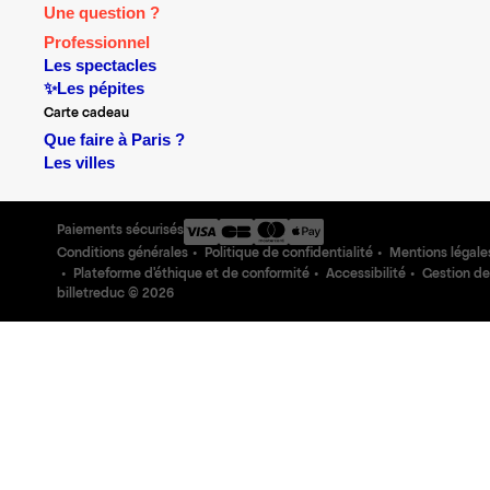
Une question ?
Professionnel
Les spectacles
✨Les pépites
Carte cadeau
Que faire à Paris ?
Les villes
Paiements sécurisés
Conditions générales
Politique de confidentialité
Mentions légale
Plateforme d'éthique et de conformité
Accessibilité
Gestion de
billetreduc ©
2026