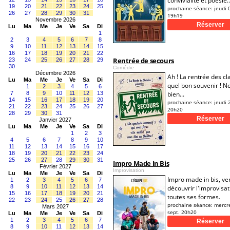
convivialité et poésie..
19
20
21
22
23
24
25
prochaine séance:
jeudi 
26
27
28
29
30
31
19h19
Novembre 2026
Lu
Ma
Me
Je
Ve
Sa
Di
1
2
3
4
5
6
7
8
9
10
11
12
13
14
15
16
17
18
19
20
21
22
Rentrée de secours
23
24
25
26
27
28
29
30
Comédie
Décembre 2026
Ah ! La rentrée des cl
Lu
Ma
Me
Je
Ve
Sa
Di
quel bon souvenir ! N
1
2
3
4
5
6
7
8
9
10
11
12
13
bien...
14
15
16
17
18
19
20
prochaine séance:
jeudi 
21
22
23
24
25
26
27
20h20
28
29
30
31
Janvier 2027
Lu
Ma
Me
Je
Ve
Sa
Di
1
2
3
4
5
6
7
8
9
10
11
12
13
14
15
16
17
18
19
20
21
22
23
24
25
26
27
28
29
30
31
Impro Made In Bis
Février 2027
Improvisation
Lu
Ma
Me
Je
Ve
Sa
Di
Impro made in bis, ve
1
2
3
4
5
6
7
8
9
10
11
12
13
14
découvrir l'improvisa
15
16
17
18
19
20
21
toutes ses formes.
22
23
24
25
26
27
28
prochaine séance:
mercr
Mars 2027
sept. 20h20
Lu
Ma
Me
Je
Ve
Sa
Di
1
2
3
4
5
6
7
8
9
10
11
12
13
14