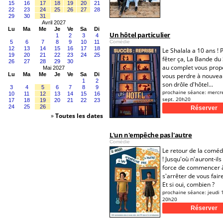
15
16
17
18
19
20
21
22
23
24
25
26
27
28
29
30
31
Avril 2027
Lu
Ma
Me
Je
Ve
Sa
Di
Un hôtel particulier
1
2
3
4
5
6
7
8
9
10
11
Comédie
12
13
14
15
16
17
18
Le Shalala a 10 ans ! 
19
20
21
22
23
24
25
fêter ça, La Bande du
26
27
28
29
30
au complet vous prop
Mai 2027
Lu
Ma
Me
Je
Ve
Sa
Di
vous perdre à nouvea
1
2
son drôle d'hôtel...
3
4
5
6
7
8
9
prochaine séance:
mercr
10
11
12
13
14
15
16
sept. 20h20
17
18
19
20
21
22
23
24
25
26
»
Toutes les dates
L'un n'empêche pas l'autre
Comédie
Le retour de la coméd
! Jusqu'où n'auront-ils
force de commencer 
s'arrêter de vous faire
Et si oui, combien ?
prochaine séance:
jeudi 
20h20