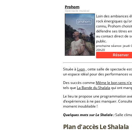
Prohom
Spectacle musical
Loin des ambiances él
rock énergiques qu'on
connu, Prohom choisi
défendre ses titres e
au contact direct de s
public.
prochaine séance:
jeudi 
20h20
Située à
Lyon
, cette salle de spectacle est
un espace idéal pour des performances va
Des succès comme
Même le bon sens n'es
tels que
La Bande du Shalala
qui ont marqu
Le lieu te propose une programmation a
d’expériences à ne pas manquer. Consulte
moment inoubliable !
Quelques mots sur Le Shalala :
Salle clim
Plan d'accès Le Shalala