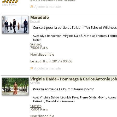
avec
3 avis
Ajouter à ma liste
Maradato
Concert
Concert pour la sortie de l'album "An Echo of Wildness
Avec Nivo Rahoerson, Virginie Daïdé, Nicholas Thomas, Fabriz
Bellon
Sunset
,
75001
Paris
Non disponible
Le jeudi 8 juin 2017 à 00h00
Ajouter à ma liste
Virginie Daïdé - Hommage à Carlos Antonio Jo
Concert
Pour la sortie de l'album "Dream Jobim"
Avec Virginie Daïdé, Léonida Fava, Pierre Olivier Govin, Agnè
Fattorini, Donald Kontomanou
Sunset
,
75001
Paris
Non disponible