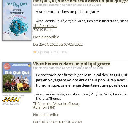
Rit Qui Qui, Vivre heureux dans un pull qui gr
Spectacles enfants > Concert enfant
de 5 à 12 ans
Vivre heureux dans un pull qui gratte
Avec Laetitia Daïdé,Virginie Daïdé, Benjamin Blackstone, Nic
Théâtre Clavel
,
75019
Paris
Non disponible
Du 25/04/2022 au 07/05/2022
Ajouter à ma liste
Vivre heureux dans un pull qui gratte
Spectacles enfants > Concert enfant
à partir de 1 an
Le spectacle confirme le genre musical des Rit Qui Qui,
jazz en voyageant volontiers dans la pop, le rap avec u
humoristique, une énergie déjantée et une poésie des
Avec Laetitia Daïdé, Pascal Peroteau, Virginie Daïdé, Benjamin
Note internautes:
Nicholas Thomas
Théâtre de l'Arrache-Coeur
,
avec
32 avis
Avignon
(
84
)
Non disponible
Du 13/07/2021 au 14/07/2021