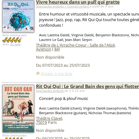
Vivre heureux dans un pull qui gratte
Spectacles enfants > Concert enfant
à partir de 4 ans
Entre humour et virtuosité musicale, un spectacle survi
joyeuse ! Jazz, pop, rap, Rit Qui Qui touche toutes gén
confondues !
Avec Laetitia Daïdé, Virginie Daïdé, Benjamin Blackstone, Nic
Note internautes:
Laurent Le Gall, Jean-Marc Serpin
Théâtre de L'Arrache-Coeur - Salle de l'Alizé
,
avec
32 avis
Avignon
(
84
)
Non disponible
Du 07/07/2023 au 25/07/2023
Ajouter à ma liste
Rit Qui Qui : Le Grand Bain des gens qui flotte
Spectacles enfants
de 4 à 10 ans
Concert pop & plouf music
Avec Laetitia Daïdé (chant), Virginie Daïdé (saxophone), Thérès
Benjamin Blackstone (guitare), Nicholas Thomas (batterie)
Théâtre Clavel
,
75019
Paris
Non disponible
Note internautes:
Du 04/10/2025 au 25/10/2025