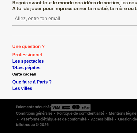
Reçois avant tout le monde nos idées de sorties, les nouv
A toi de jouer pour impressionner ta moitié, ta mère ou ta
S’inscrire S’inscrire S’inscrire 
Une question ?
Professionnel
Les spectacles
✨Les pépites
Carte cadeau
Que faire à Paris ?
Les villes
Paiements sécurisés
Conditions générales
Politique de confidentialité
Mentions légale
Plateforme d'éthique et de conformité
Accessibilité
Gestion de
billetreduc ©
2026