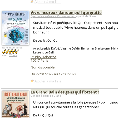
Ajouter à ma liste
Vivre heureux dans un pull qui gratte
Spectacles enfants > Concert enfant
à partir de 3 ans
Survitaminé et poétique, Rit Qui Qui présente son no
musical tout public "Vivre heureux dans un pull qui gr
bonheur !
De Les Rit Qui Qui
Note internautes:
Avec Laetitia Daïdé, Virginie Daïdé, Benjamin Blackstone, Nic
Laurent Le Gall
avec
32 avis
Studio Hebertot
,
75017
Paris
Non disponible
Du 22/01/2022 au 12/03/2022
Ajouter à ma liste
Le Grand Bain des gens qui flottent !
Concert
à partir de 3 ans
Un concert survitaminé à la folie joyeuse ! Pop, musiqu
Rit Qui Qui touche toutes les générations !
De Rit Qui Qui