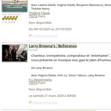
Avec Laetitia Daïdé, Virginie Daïdé, Benjamin Blackstone, Nic
Thérèse Henry
Théâtre Clavel
,
Note internautes:
75019
Paris
avec
5 avis
Non disponible
Du 04/10/2025 au 25/10/2025
Ajouter à ma liste
Larry Browne's : Belletones
Concert
Chanteur, trompettiste, compositeur et "entertainer"
nous présente un musique vive, gaie et plein d'humour
De Larry Browne
Avec Virginie Daïde, Vinh Le, Simon Teboul, Larry Browne
A L'Apostrophe
,
75010
Paris
Non disponible
Le samedi 21 mars 2020 à 00h00
Ajouter à ma liste