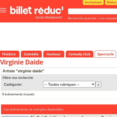
Invitations
Réduc
Bouton
menu
Sortez Maintenant!
principale
Recherche avancée
|
Les nouvea
Théâtre
Comédie
Humour
Comedy Club
Spectacle
Virginie Daide
Artiste "virginie daide"
Filtrer ma recherche
Catégorie:
9 événements trouvés
Ces évènements ne sont plus disponibles