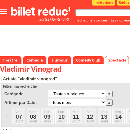
Invitations
Réduc
Bouton
menu
Sortez Maintenant!
principale
Recherche avancée
|
Les nouvea
Théâtre
Comédie
Humour
Comedy Club
Spectacle
Vladimir Vinograd
Artiste "vladimir vinograd"
Filtrer ma recherche
Catégorie:
Affiner par Date:
Ven.
Sam.
Dim.
Lun.
Mar.
Mer.
Jeu.
Ven.
«
07
08
09
10
11
12
13
14
Août
Août
Août
Août
Août
Août
Août
Août