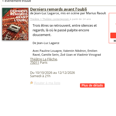
1 événement trouvé
Derniers remords avant l'oubli
de Jean-Luc Lagarce, mis en scène par Marius Raoult
Théâtre > Théâtre contemporain
à partir de 14 ans
Trois êtres se retrouvent, entre silences et
regards, là où le passé palpite encore
doucement.
v
De Jean-Luc Lagarce
Avec Pauline Louapre, Valentin Nibéron, Emilien
Ravel, Camille Serin, Zoé Uzan et Vladimir Vinograd
Théâtre La Flèche
,
75011
Paris
Du 10/10/2026 au 12/12/2026
Samedi à 21h
Ajouter à ma liste