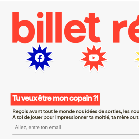
Tu veux être mon copain ?!
Reçois avant tout le monde nos idées de sorties, les nouv
A toi de jouer pour impressionner ta moitié, ta mère ou ta
S’inscrire S’inscrire S