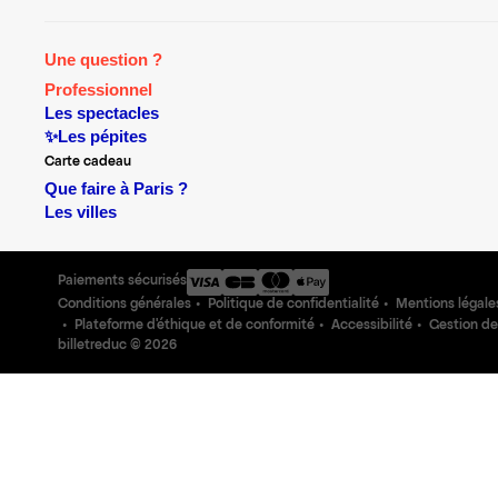
Une question ?
Professionnel
Les spectacles
✨Les pépites
Carte cadeau
Que faire à Paris ?
Les villes
Paiements sécurisés
Conditions générales
Politique de confidentialité
Mentions légale
Plateforme d'éthique et de conformité
Accessibilité
Gestion de
billetreduc ©
2026