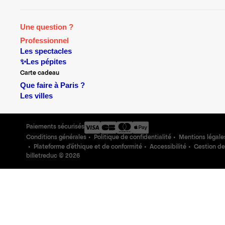
Une question ?
Professionnel
Les spectacles
✨Les pépites
Carte cadeau
Que faire à Paris ?
Les villes
Paiements sécurisés
Conditions générales
Politique de confidentialité
Mentions légale
Plateforme d'éthique et de conformité
Accessibilité
Gestion de
billetreduc ©
2026