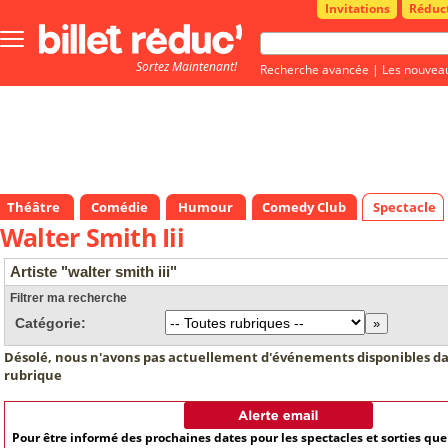
Invitations
Réduc
Bouton
menu
Sortez Maintenant!
principale
Recherche avancée
|
Les nouvea
Théâtre
Comédie
Humour
Comedy Club
Spectacle
Walter Smith Iii
Artiste "walter smith iii"
Filtrer ma recherche
Catégorie:
Désolé, nous n'avons pas actuellement d'événements disponibles da
rubrique
Pour être informé des prochaines dates pour les spectacles et sorties qu