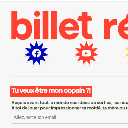
Tu veux être mon copain ?!
Reçois avant tout le monde nos idées de sorties, les nouv
A toi de jouer pour impressionner ta moitié, ta mère ou ta
S’inscrire S’inscrire S