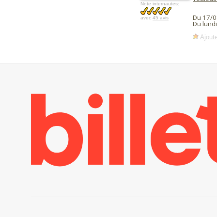
Note internautes:
Du 17/0
avec
45 avis
Du lund
Ajoute