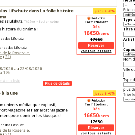
Heure
Prix so
as Lifschutz dans La folle histoire
-6%
jusqu'à
éma
Type d
slas Lifshutz,
Théâtre > Seul en scène
Tarif Etudiant
Dès
e histoire du cinéma !
Titre
16€50
/pers
eslas Lifshutz
17€50
Artist
nceslas Lifshutz
Capaci
voir tous les tarifs
 de la Roseraie
,
e
(
31
)
Nom de 
8/2026 au 22/08/2026
Ville o
à 19h
Type de
r à ma liste
plus de
 à la une
-6%
jusqu'à
Trier l
n univers médiatique explosif,
Tarif Etudiant
Dès
rcat Magazine et Patriarcat Magazine
16€50
ontent pour dominer les kiosques !
/pers
17€50
eslas Lifshutz
 de la Roseraie
,
voir tous les tarifs
e
(
31
)