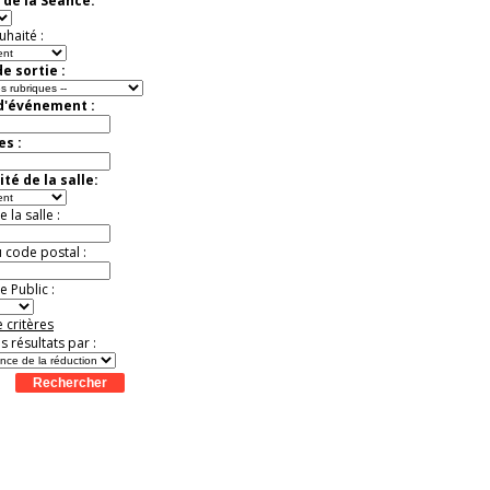
 de la Séance:
Jusqu'à -33%
uhaité :
e sortie :
 d'événement :
es :
té de la salle:
la salle :
u code postal :
 Public :
 critères
es résultats par :