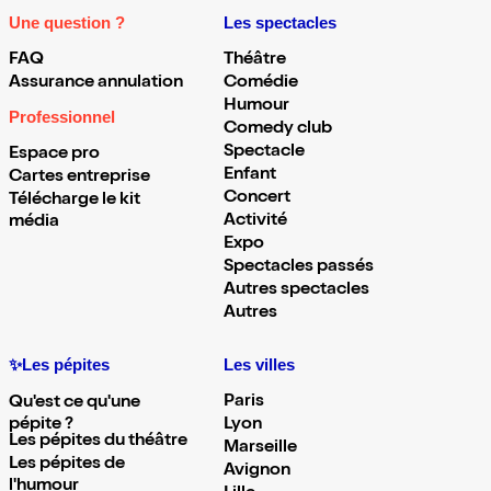
Une question ?
Les spectacles
FAQ
Théâtre
Assurance annulation
Comédie
Humour
Professionnel
Comedy club
Spectacle
Espace pro
Enfant
Cartes entreprise
Concert
Télécharge le kit
Activité
média
Expo
Spectacles passés
Autres spectacles
Autres
✨Les pépites
Les villes
Paris
Qu'est ce qu'une
pépite ?
Lyon
Les pépites du théâtre
Marseille
Les pépites de
Avignon
l'humour