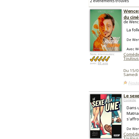
2 événements trouvés
Wencesl
du cin
de Wence
La foll
De Wenc
Avec We
Comédie
Note internautes:
Toulous
avec
88 avis
Du 15/0
Samedi 
Ajoute
Le sexe
Comédie
Dans u
Matria
s'affr
De Wenc
Comédie
Toulous