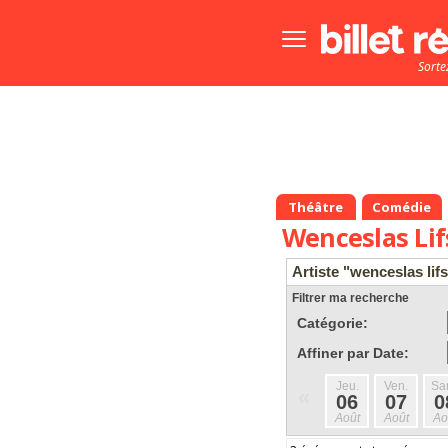
Bouton
menu
Sorte
principale
Théâtre
Comédie
Wenceslas Li
Artiste "wenceslas lif
Filtrer ma recherche
Catégorie:
Affiner par Date:
Jeu.
Ven.
Sa
«
06
07
0
Août
Août
Ao