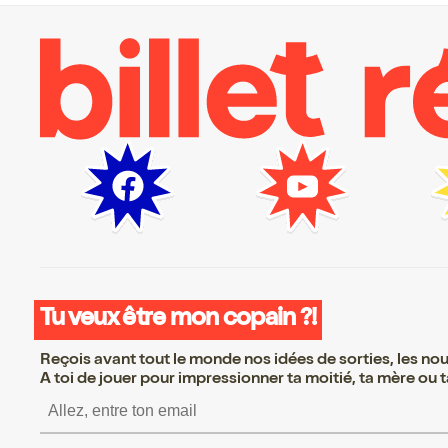
Tu veux être mon copain ?!
Reçois avant tout le monde nos idées de sorties, les nouv
A toi de jouer pour impressionner ta moitié, ta mère ou ta
S’inscrire S’inscrire S’