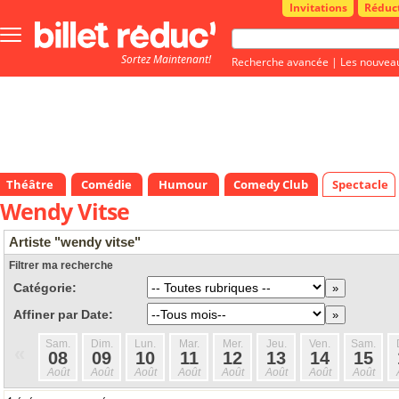
Invitations
Réduc
Bouton
menu
Sortez Maintenant!
principale
Recherche avancée
|
Les nouvea
Théâtre
Comédie
Humour
Comedy Club
Spectacle
Wendy Vitse
Artiste "wendy vitse"
Filtrer ma recherche
Catégorie:
Affiner par Date:
Sam.
Dim.
Lun.
Mar.
Mer.
Jeu.
Ven.
Sam.
«
08
09
10
11
12
13
14
15
Août
Août
Août
Août
Août
Août
Août
Août