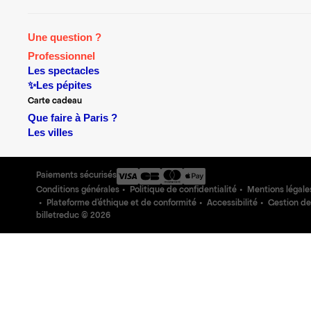
Une question ?
Professionnel
Les spectacles
✨Les pépites
Carte cadeau
Que faire à Paris ?
Les villes
Paiements sécurisés
Conditions générales
Politique de confidentialité
Mentions légale
Plateforme d'éthique et de conformité
Accessibilité
Gestion de
billetreduc ©
2026