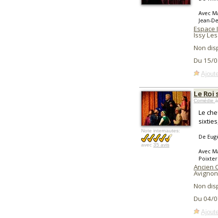
Avec Ma
Jean-De
Espace 
Issy Le
Non dis
Du 15/0
Ajoute
Le Roi
Comédie
à
Le che
sixtie
Note internautes:
De Eug
avec
35 avis
Avec Ma
Poixter
Ancien 
Avignon
Non dis
Du 04/0
Ajoute