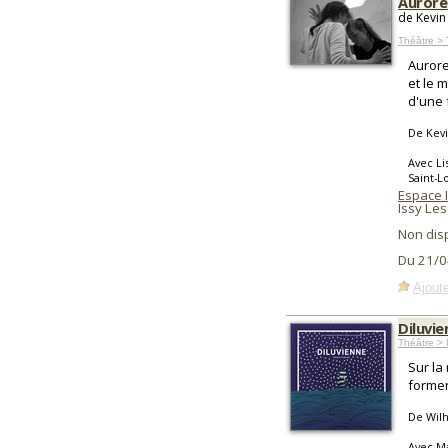
Aurore
de Kevin
Théâtre >
Aurore
et le 
d'une 
De Kev
Avec Li
Saint-L
Espace 
Issy Le
Non dis
Du 21/0
Ajoute
Diluvie
Théâtre > 
Sur la
formen
De Wil
Avec Ma