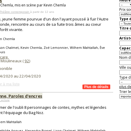
s
Heure 
 Chemla, mis en scène par Kevin Chemla
Prix so
 Théâtre contemporain
à partir de 12 ans
, jeune femme pourvue d'un don l'ayant poussé à fuir l'Autre
Type d
monde, rencontre au cours de sa fuite trois âmes au coeur
Titre 
forêt vivante.
Artist
in Chemla
son Chalmet, Kevin Chemla, Zoé Lemonnier, Wilhem Mahtallah, Ève
Capaci
ouis
Icare
,
Nom de 
s Moulineaux (
92
)
Ville o
ponible
4/2020 au 22/04/2020
Type de
r à ma liste
plus de
Trier l
nne, Paroles d'encres
Lecture
 mer de l'oubli 8 personnages de contes, mythes et légendes
t l'équipage du Bag Noz.
hem Mahtallah
thilde Anquez, Alexandra Branel, Lison Chalmet, Wilhem Mahtallah,