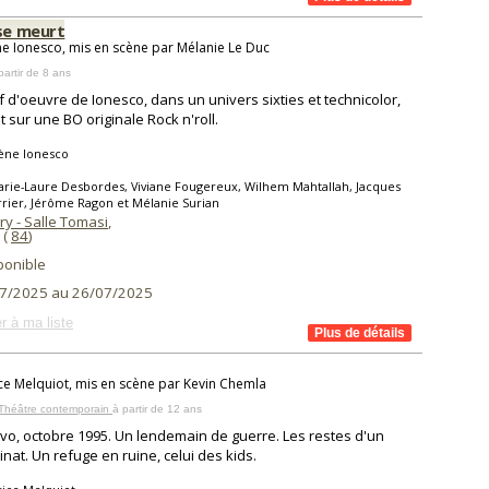
 se meurt
e Ionesco, mis en scène par Mélanie Le Duc
partir de 8 ans
f d'oeuvre de Ionesco, dans un univers sixties et technicolor,
t sur une BO originale Rock n'roll.
ène Ionesco
rie-Laure Desbordes, Viviane Fougereux, Wilhem Mahtallah, Jacques
rrier, Jérôme Ragon et Mélanie Surian
ry - Salle Tomasi
,
(
84
)
ponible
7/2025 au 26/07/2025
r à ma liste
ce Melquiot, mis en scène par Kevin Chemla
 Théâtre contemporain
à partir de 12 ans
vo, octobre 1995. Un lendemain de guerre. Les restes d'un
inat. Un refuge en ruine, celui des kids.