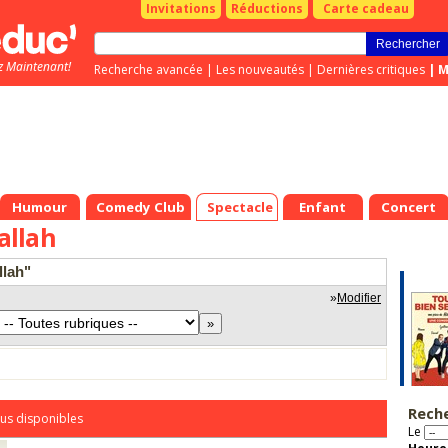
Invitations
Réductions
Carte cadeau
z Maintenant!
Recherche avancée
|
Les nouveautés
|
Dernières critiques
|
M
Humour
Comedy Club
Spectacle
Enfant
Concert
allah
llah"
»
Modifier
Rech
us disponibles
Le