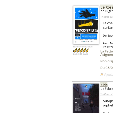
Le Roi
de Eugèn
Théâtre
à 
Le che
surfan
De Eug
Avec Ma
Poix-te
Note internautes:
La Facto
Avignon
avec
35 avis
Non dis
Du 05/0
Ajoute
Kids
de Fabri
Théâtre >
Saraje
orphel