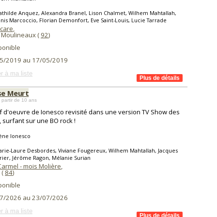
thilde Anquez, Alexandra Branel, Lison Chalmet, Wilhem Mahtallah,
nis Marcoccio, Florian Demonfort, Eve Saint-Louis, Lucie Tarrade
Icare
,
s Moulineaux (
92
)
ponible
5/2019 au 17/05/2019
r à ma liste
 se Meurt
 partir de 10 ans
f d'oeuvre de Ionesco revisité dans une version TV Show des
s, surfant sur une BO rock !
ène Ionesco
rie-Laure Desbordes, Viviane Fougereux, Wilhem Mahtallah, Jacques
rier, Jérôme Ragon, Mélanie Surian
Carmel - mois Molière
,
 (
84
)
ponible
7/2026 au 23/07/2026
r à ma liste