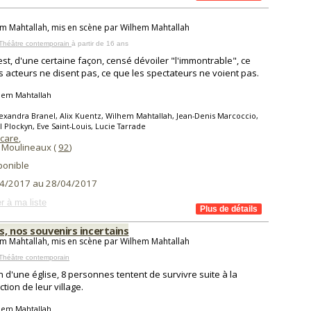
m Mahtallah, mis en scène par Wilhem Mahtallah
 Théâtre contemporain
à partir de 16 ans
est, d'une certaine façon, censé dévoiler "l'immontrable", ce
s acteurs ne disent pas, ce que les spectateurs ne voient pas.
hem Mahtallah
exandra Branel, Alix Kuentz, Wilhem Mahtallah, Jean-Denis Marcoccio,
 Plockyn, Eve Saint-Louis, Lucie Tarrade
Icare
,
s Moulineaux (
92
)
ponible
4/2017 au 28/04/2017
r à ma liste
, nos souvenirs incertains
m Mahtallah, mis en scène par Wilhem Mahtallah
Théâtre contemporain
n d'une église, 8 personnes tentent de survivre suite à la
tion de leur village.
hem Mahtallah