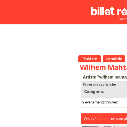
Bouton
menu
Sorte
principale
Théâtre
Comédie
Wilhem Maht
Artiste "wilhem mahta
Filtrer ma recherche
Catégorie:
9 événements trouvés
Ces évènements ne sont pl