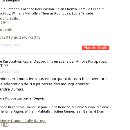
rice Melquiot
bin Betchen, Lorenzo Bois-Masson, Kevin Chemla, Camille Eechaut,
ouffroy, Wilhem Mahtallah, Thomas Rodriguez, Lucie Tarrade
de la Salle
,
(
84
)
ponible
7/2018 au 29/07/2018
r à ma liste
 Kuropatwa, Xavier Depoix, mis en scène par Ambre Kuropatwa,
epoix
partir de 7 ans
diens et 1 musicien vous embarquent dans la folle aventure
te adaptation de "La jeunesse des mousquetaires"
xandre Dumas.
re Kuropatwa, Xavier Depoix
bre Kuropatwa, Xavier Depoix, Boris Benezit, Mélanie Surian, Mélanie
 Jérôme Ragon, Wilhem Mahtallah, Julien Renon, Jean-Bernard Ekam-
 Notre Dame - Salle Rouge
,
(
84
)