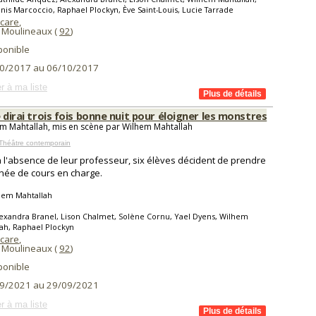
nis Marcoccio, Raphael Plockyn, Ève Saint-Louis, Lucie Tarrade
Icare
,
s Moulineaux (
92
)
ponible
0/2017 au 06/10/2017
r à ma liste
e dirai trois fois bonne nuit pour éloigner les monstres
m Mahtallah, mis en scène par Wilhem Mahtallah
Théâtre contemporain
à l'absence de leur professeur, six élèves décident de prendre
rnée de cours en charge.
hem Mahtallah
exandra Branel, Lison Chalmet, Solène Cornu, Yael Dyens, Wilhem
ah, Raphael Plockyn
Icare
,
s Moulineaux (
92
)
ponible
9/2021 au 29/09/2021
r à ma liste