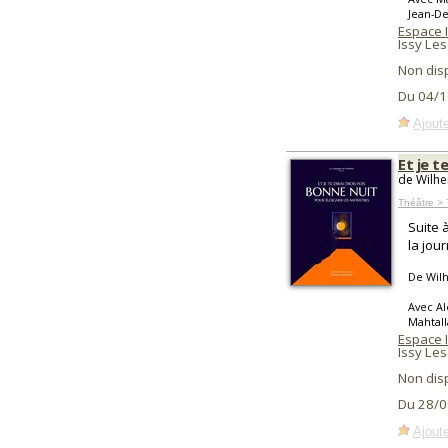
Jean-De
Espace 
Issy Le
Non dis
Du 04/1
Ajoute
Et je t
de Wilhe
Théâtre > 
Suite 
la jou
De Wil
Avec Al
Mahtall
Espace 
Issy Le
Non dis
Du 28/0
Ajoute