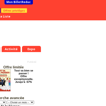
Mon BilletReduc
Offres privilèges
a Liste
Activité
Expo
Offre limitée
Tout va bien se
passer !
Offre
exceptionnelle.
Jusqu'à -57%
erche avancée
Éternelle Notre-
Dame : Une
expédition
immersive en réalité