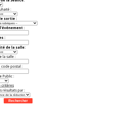
de la Séance:
virtuelle à la Cité de
l'Histoire
uhaité :
Expérience unique !
Offre
promotionnelle.
e sortie :
Jusqu'à -35%
d'événement :
es :
té de la salle:
la salle :
u code postal :
 Public :
 critères
es résultats par :