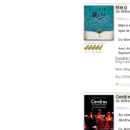
Merci
de Wilhe
Théâtre >
Merci 
que le
De Wil
Note internautes:
Avec Al
avec
54 avis
Raphaël
Espace 
Issy Le
Non dis
Du 25/0
Ajoute
Cendres
de Wilhe
Théâtre > 
Au sei
destruc
De Wil