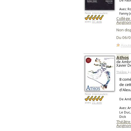
De Fab
Avec Ro
Fanny J
Note internautes:
Collège 
Avignon
avec
57 avis
Non dis
Du 06/0
Ajoute
Athos
de Ambre
Xavier D
Théâtre
à 
8 comé
de cet
d'Ale
Note internautes:
De Amb
avec
21 avis
Avec Am
Le Duc,
Dick
Théâtre
Avignon