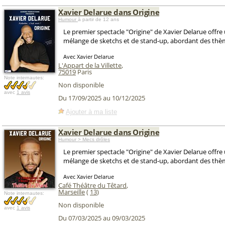
Xavier Delarue dans Origine
Humour
à partir de 12 ans
Le premier spectacle "Origine" de Xavier Delarue offre
mélange de sketchs et de stand-up, abordant des thème
Avec Xavier Delarue
L'Appart de la Villette
,
75019
Paris
Note internautes:
Non disponible
avec
1 avis
Du 17/09/2025 au 10/12/2025
Ajouter à ma liste
Xavier Delarue dans Origine
Humour > Mecs drôles
Le premier spectacle "Origine" de Xavier Delarue offre
mélange de sketchs et de stand-up, abordant des thème
Avec Xavier Delarue
Café Théâtre du Têtard
,
Marseille
(
13
)
Note internautes:
Non disponible
avec
1 avis
Du 07/03/2025 au 09/03/2025