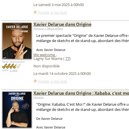
Le samedi 3 mai 2025 à 00h00
Ajouter à ma liste
Xavier Delarue dans Origine
Humour > Mecs drôles
Le premier spectacle "Origine" de Xavier Delarue offre
mélange de sketchs et de stand-up, abordant des thème
Avec Xavier Delarue
We welcome
,
Lagny Sur Marne (
77
)
Note internautes:
Non disponible
avec
1 avis
Le mardi 14 octobre 2025 à 00h00
Ajouter à ma liste
Xavier Delarue dans Origine : Xababa, c'est moi
Humour
"Origine: Xababa, C'est Moi !" de Xavier Delarue offre 
mélange de sketchs et de stand-up, abordant des thème
De Xavier Delarue
Avec Xavier Delarue