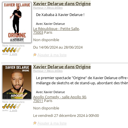
Xavier Delarue dans Origine
Humour > Mecs drôles
De Xababa à Xavier Delarue !
Avec Xavier Delarue
Le République - Petite Salle
,
75003
Paris
Non disponible
Note internautes:
Du 14/06/2024 au 28/06/2024
avec
1 avis
Ajouter à ma liste
Xavier Delarue dans Origine
Humour > Mecs drôles
Le premier spectacle "Origine" de Xavier Delarue offre
mélange de sketchs et de stand-up, abordant des thème
Avec Xavier Delarue
Apollo Comedy - salle Apollo 90
,
75011
Paris
Note internautes:
Non disponible
avec
1 avis
Le vendredi 27 décembre 2024 à 00h00
Ajouter à ma liste