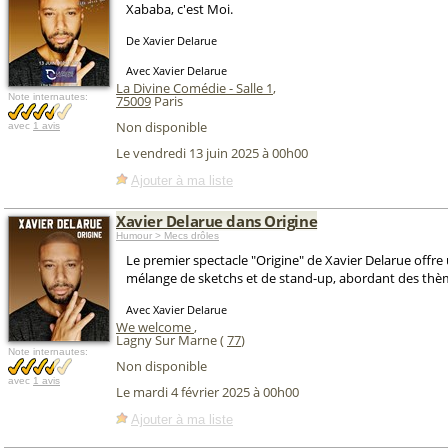
Xababa, c'est Moi.
De Xavier Delarue
Avec Xavier Delarue
La Divine Comédie - Salle 1
,
Note internautes:
75009
Paris
Non disponible
avec
1 avis
Le vendredi 13 juin 2025 à 00h00
Ajouter à ma liste
Xavier Delarue dans Origine
Humour > Mecs drôles
Le premier spectacle "Origine" de Xavier Delarue offre
mélange de sketchs et de stand-up, abordant des thème
Avec Xavier Delarue
We welcome
,
Lagny Sur Marne (
77
)
Note internautes:
Non disponible
avec
1 avis
Le mardi 4 février 2025 à 00h00
Ajouter à ma liste