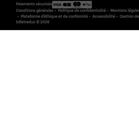
Paiements sécurisés
Conditions générales
Politique de confidentialité
Mentions légale
Plateforme d'éthique et de conformité
Accessibilité
Gestion de
billetreduc ©
2026