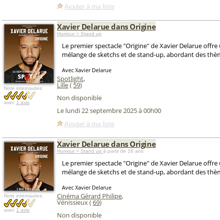
Ajouter à ma liste
Xavier Delarue dans Origine
Humour > Stand up
Le premier spectacle "Origine" de Xavier Delarue offre
mélange de sketchs et de stand-up, abordant des thème
Avec Xavier Delarue
Spotlight
,
Lille
(
59
)
Note internautes:
Non disponible
avec
1 avis
Le lundi 22 septembre 2025 à 00h00
Ajouter à ma liste
Xavier Delarue dans Origine
Humour > Stand up
à partir de 16 ans
Le premier spectacle "Origine" de Xavier Delarue offre
mélange de sketchs et de stand-up, abordant des thème
Avec Xavier Delarue
Cinéma Gérard Philipe
,
Note internautes:
Vénissieux (
69
)
avec
1 avis
Non disponible