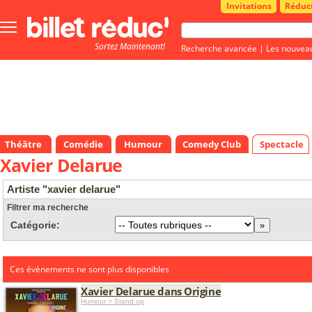
Invitations
Réduc
Bouton
menu
Sortez Maintenant!
principale
Recherche avancée
|
Les nouvea
Théâtre
Comédie
Humour
Comedy Club
Spectacle
Xavier Delarue
Artiste "xavier delarue"
Filtrer ma recherche
Catégorie:
Ces évènements ne sont plus disponibles
Xavier Delarue dans Origine
Humour > Stand up