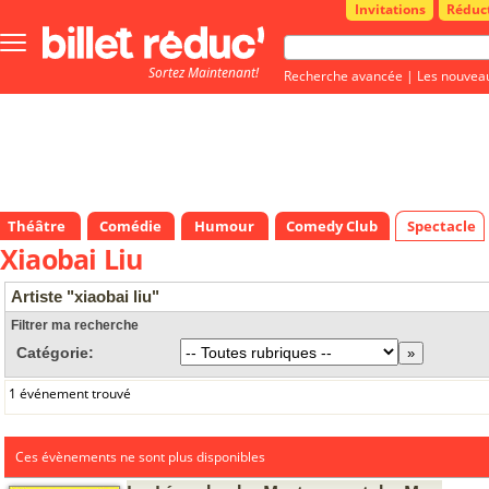
Invitations
Réduc
Bouton
menu
Sortez Maintenant!
principale
Recherche avancée
|
Les nouvea
Théâtre
Comédie
Humour
Comedy Club
Spectacle
Xiaobai Liu
Artiste "xiaobai liu"
Filtrer ma recherche
Catégorie:
1 événement trouvé
Ces évènements ne sont plus disponibles