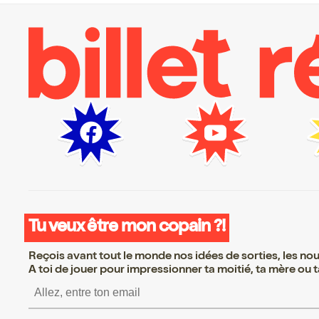
Tu veux être mon copain ?!
Reçois avant tout le monde nos idées de sorties, les nouv
A toi de jouer pour impressionner ta moitié, ta mère ou ta
S’inscrire S’inscrire S