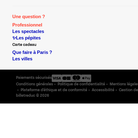
Une question ?
Professionnel
Les spectacles
✨Les pépites
Carte cadeau
Que faire à Paris ?
Les villes
Paiements sécurisés
Conditions générales
Politique de confidentialité
Mentions légale
Plateforme d'éthique et de conformité
Accessibilité
Gestion de
billetreduc ©
2026