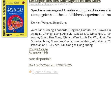
Les Légendes des Montagnes et des Mers
Spectacles enfants
à partir de 5 ans
Spectacle mélangeant théâtre et ombres chinoises créé
compagnie QFun Theater Children's Experimental Tro
De Nan Wang et Zhige Song
Avec Lanqi Zheng, Leonardo Qing Bao,Xiaofan Fan, Ruoxia Gu
Aijing Li, Chengyi Liang, Aike Liu, Xiaobai Liu, Wintong Liu, Fa
Audrey Shen, Hua Tong, Qianyu Wan, Louis Ziyi Wu, Huien Ya
Shuaiqi Zhang, Younding Zhang, Hanmo Zhao, Yifei Zhao et Yi
Production : Rui Chen, Jiali Gong et Liang Zhang
Rouge Gorge
,
Avignon
(
84
)
Non disponible
Du 15/07/2026 au 17/07/2026
Ajouter à ma liste