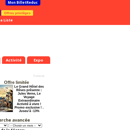
Mon BilletReduc
Offres privilèges
a Liste
Activité
Expo
Offre limitée
Le Grand Hôtel des
Rêves présente :
Jules Verne, Le
Voyage
Extraordinaire
Activité à vivre !
Promo exclusive ! .
Jusqu'à -13%
erche avancée
La véritable histoire
du Père Noël
Offre
exceptionnelle.