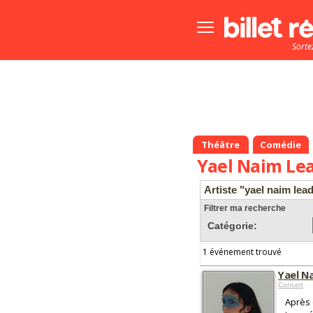
Bouton
menu
Sorte
principale
Théâtre
Comédie
Yael Naim Le
Artiste "yael naim lea
Filtrer ma recherche
Catégorie:
1 événement trouvé
Yael N
Concert
Après 