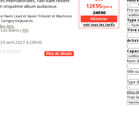
Heure
es internationales, Yael Naim revient
12€95
n cinquième album audacieux.
/pers
Prix so
24€00
el Naim Lead et Xavier Tribolet et Machines
Type d
 Cartigny Keyboards
voir tous les tarifs
des Arts
,
 Les Bains (
95
)
Titre
Artist
 29 avril 2027 à 20h30
r à ma liste
Capaci
Nom de 
Ville o
Type de
plus de
Trier l