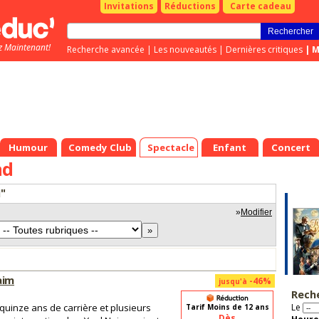
Invitations
Réductions
Carte cadeau
z Maintenant!
Recherche avancée
|
Les nouveautés
|
Dernières critiques
|
M
Humour
Comedy Club
Spectacle
Enfant
Concert
ad
d"
»
Modifier
aim
-46%
jusqu'à
Rech
quinze ans de carrière et plusieurs
Le
Tarif Moins de 12 ans
Dès