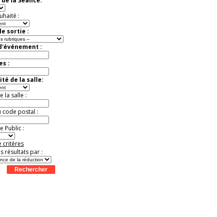
 de la Séance:
Jusqu'à -13%
uhaité :
e sortie :
 d'événement :
es :
té de la salle:
la salle :
u code postal :
 Public :
 critères
es résultats par :