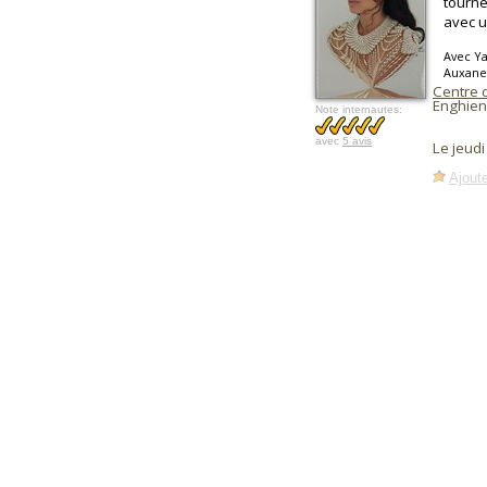
tourné
avec u
Avec Ya
Auxane
Centre 
Enghien
Note internautes:
avec
5 avis
Le jeudi
Ajoute