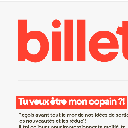
Tu veux être mon copain ?!
Reçois avant tout le monde nos idées de sorti
les nouveautés et les réduc' !
A toi de jouer pour impressionner ta moitié, ta