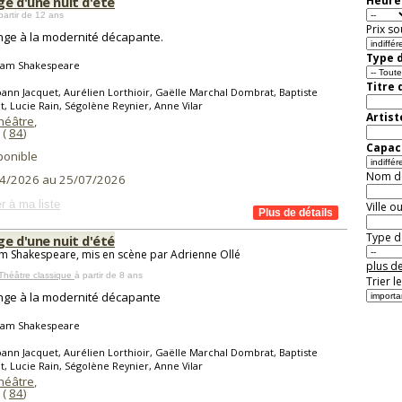
e d'une nuit d'été
Heure 
partir de 12 ans
Prix so
ge à la modernité décapante.
Type d
liam Shakespeare
Titre 
ann Jacquet, Aurélien Lorthioir, Gaëlle Marchal Dombrat, Baptiste
, Lucie Rain, Ségolène Reynier, Anne Vilar
Artist
Théâtre
,
(
84
)
Capaci
ponible
Nom de 
4/2026 au 25/07/2026
r à ma liste
Ville o
Type de
e d'une nuit d'été
am Shakespeare, mis en scène par Adrienne Ollé
plus de
Théâtre classique
à partir de 8 ans
Trier l
ge à la modernité décapante
liam Shakespeare
ann Jacquet, Aurélien Lorthioir, Gaëlle Marchal Dombrat, Baptiste
, Lucie Rain, Ségolène Reynier, Anne Vilar
Théâtre
,
(
84
)