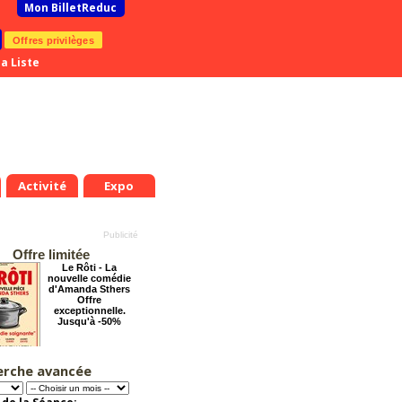
Mon BilletReduc
Offres privilèges
a Liste
Activité
Expo
Offre limitée
Le Rôti - La
nouvelle comédie
d'Amanda Sthers
Offre
exceptionnelle.
Jusqu'à -50%
erche avancée
Éternelle Notre-
Dame : Une
expédition
immersive en réalité