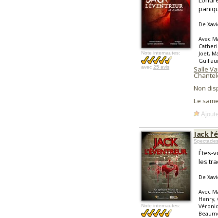
Londre
paniqu
De Xavi
Avec Ma
Catheri
Joet, Ma
Note internautes:
Guilla
avec
25 avis
Salle V
Chantel
Non dis
Le same
Ajoute
Jack l'
Spectacle
Êtes-v
les tr
De Xavi
Avec Ma
Henry, 
Véroniq
Note internautes:
Beaumon