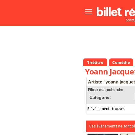
Bouton
menu
Sorte
principale
Théâtre
Comédie
Yoann Jacque
Artiste "yoann jacquet
Filtrer ma recherche
Catégorie:
5 événements trouvés
Ces évènements ne sont pl