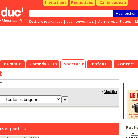
Invitations
Réductions
Carte cadeau
z Maintenant!
Recherche avancée
|
Les nouveautés
|
Dernières critiques
|
M
Humour
Comedy Club
Spectacle
Enfant
Concert
t
"
»
Modifier
Rech
us disponibles
Le