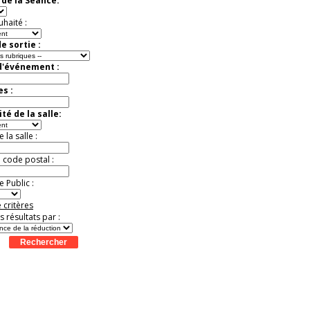
de la Séance:
virtuelle à la Cité de
l'Histoire
uhaité :
Expérience unique !
Offre
promotionnelle.
e sortie :
Jusqu'à -35%
d'événement :
es :
té de la salle:
la salle :
u code postal :
 Public :
 critères
es résultats par :