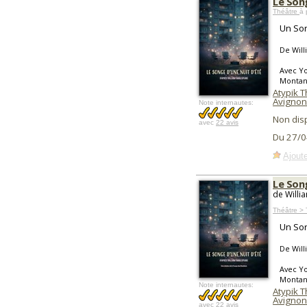
Le Song
Théâtre
à 
Un Son
De Wil
Avec Yo
Montant
Atypik 
Avignon
Note internautes:
Non dis
avec
22 avis
Du 27/0
Ajoute
Le Song
de Willi
Théâtre > 
Un Son
De Wil
Avec Yo
Montant
Note internautes:
Atypik 
Avignon
avec
22 avis