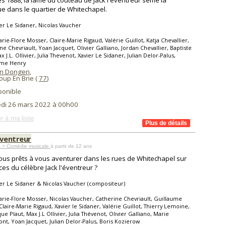
s 1888, la lame du couteau de Jack l'éventreur sème la
e dans le quartier de Whitechapel.
er Le Sidaner, Nicolas Vaucher
rie-Flore Mosser, Claire-Marie Rigaud, Valérie Guillot, Katja Chevallier,
ne Chevriault, Yoan Jacquet, Olivier Galliano, Jordan Chevallier, Baptiste
x J.L. Ollivier, Julia Thevenot, Xavier Le Sidaner, Julian Delor-Palus,
ume Henry
an Dongen
,
oup En Brie (
77
)
ponible
di 26 mars 2022 à 00h00
r à ma liste
éventreur
s > Comédie musicale
à partir de 12 ans
ous prêts à vous aventurer dans les rues de Whitechapel sur
aces du célèbre Jack l'éventreur ?
er Le Sidaner & Nicolas Vaucher (compositeur)
rie-Flore Mosser, Nicolas Vaucher, Catherine Chevriault, Guillaume
Claire-Marie Rigaud, Xavier le Sidaner, Valérie Guillot, Thierry Lemoine,
ue Plaut, Max J.L Ollivier, Julia Thévenot, Olivier Galliano, Marie
t, Yoan Jacquet, Julian Delor-Palus, Boris Kozierow