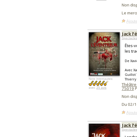
Non dis
Le mercr
Ajoute
Jack l'
Spectacle
Êtes-v
les tr
De Xavi
Avec Xa
Guillot
Thierry
Note internautes:
Théâtre
75019
P
avec
25 avis
Non dis
Du 02/1
Ajoute
Jack l'
Spectacle