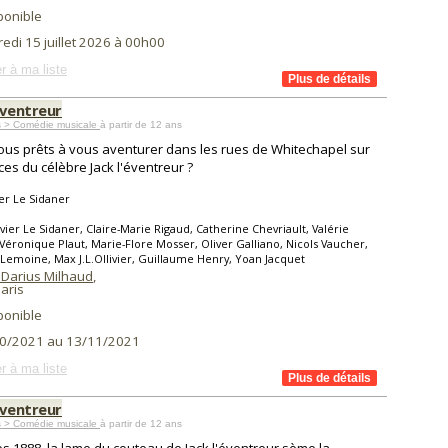
ponible
edi 15 juillet 2026 à 00h00
r à ma liste
éventreur
s > Comédie musicale
à partir de 12 ans
ous prêts à vous aventurer dans les rues de Whitechapel sur
aces du célèbre Jack l'éventreur ?
er Le Sidaner
vier Le Sidaner, Claire-Marie Rigaud, Catherine Chevriault, Valérie
 Véronique Plaut, Marie-Flore Mosser, Oliver Galliano, Nicols Vaucher,
 Lemoine, Max J.L.Ollivier, Guillaume Henry, Yoan Jacquet
 Darius Milhaud
,
aris
ponible
0/2021 au 13/11/2021
r à ma liste
éventreur
s > Comédie musicale
à partir de 12 ans