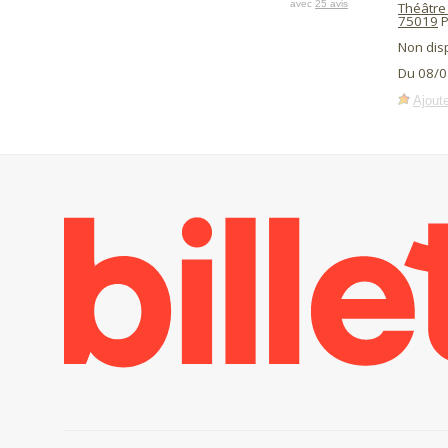
avec
25 avis
Théâtre
75019
P
Non dis
Du 08/0
Ajoute