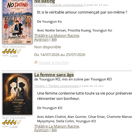
No dating
Comédie > Comédie contemporaine
à partir de 12 ans
Et si le véritable amour commençait par soi-même ?
De Youngjun Ko
Avec Noëlie Servan, Priscillia Kuang, Youngjun Ko
Théâtre La Maison Racine
,
Avignon
(
84
)
Non disponible
Note internautes:
Du 14/07/2026 au 25/07/2026
avec
3 avis
Ajouter à ma liste
La femme sans âge
de Youngjun KO, mis en scène par Youngjun KO
Théâtre > Théâtre contemporain
à partir de 12 ans
Une femme coréenne lutte toute sa vie pour préserver 
réinventer son bonheur.
De Youngjun KO
Avec Adam Chahid, Alan Guinier, César Ersac, Charlotte Manzan
Note internautes:
Mysyshyne, Stella Collin, Youngjun KO
Théâtre La Maison Racine
,
avec
2 avis
Avignon
(
84
)