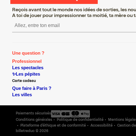
Reçois avant tout le monde nos idées de sorties, les nouv
A toi de jouer pour impressionner ta moitié, ta mère ou ta
S’inscrire S’inscrire S’insc
Une question ?
Professionnel
Les spectacles
✨Les pépites
Carte cadeau
Que faire à Paris ?
Les villes
Paiements sécurisés
Conditions générales
Politique de confidentialité
Mentions légale
Plateforme d'éthique et de conformité
Accessibilité
Gestion de
billetreduc ©
2026