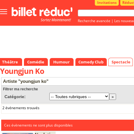
Invitations
Réduc
Bouton
menu
Sortez Maintenant!
principale
Recherche avancée
|
Les nouvea
Théâtre
Comédie
Humour
Comedy Club
Spectacle
Youngjun Ko
Artiste "youngjun ko"
Filtrer ma recherche
Catégorie:
2 événements trouvés
Ces évènements ne sont plus disponibles