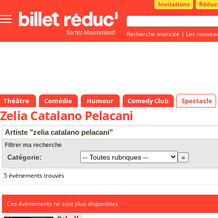
Invitations
Réduc
Bouton
menu
Sortez Maintenant!
principale
Recherche avancée
|
Les nouvea
Théâtre
Comédie
Humour
Comedy Club
Spectacle
Zelia Catalano Pelacani
Artiste "zelia catalano pelacani"
Filtrer ma recherche
Catégorie:
5 événements trouvés
Ces évènements ne sont plus disponibles