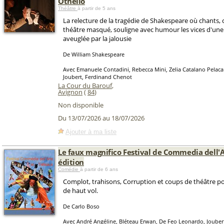
Othello
Théâtre
à partir de 5 ans
La relecture de la tragédie de Shakespeare où chants,
théâtre masqué, souligne avec humour les vices d'une
aveuglée par la jalousie
De William Shakespeare
Avec Emanuele Contadini, Rebecca Mini, Zelia Catalano Pelaca
Joubert, Ferdinand Chenot
La Cour du Barouf
,
Avignon
(
84
)
Non disponible
Du 13/07/2026 au 18/07/2026
Ajouter à ma liste
Le faux magnifico Festival de Commedia dell'
édition
Comédie
à partir de 6 ans
Complot, trahisons, Corruption et coups de théâtre po
de haut vol.
De Carlo Boso
Avec André Angéline, Bléteau Erwan, De Feo Leonardo, Jouber