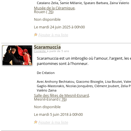
Catalano Zelia, Samie Mélanie, Spataro Barbara, Zaina Valerio
Musée de la Céramique
,
Rouen (
76
)
Non disponible
Le mardi 24 juin 2025 à 00h00
Ajouter à ma liste
Scaramuccia
Comédie
à partir de 5 ans
Scaramuccia est un imbroglio où l'amour, l'argent, les
pantomines sont à l'honneur.
De Création
Avec Anthony Bechtatou, Giacomo Bisceglie, Lisa Boutet, Valen
Gaglio-Mastorakis, Nicolas Jonquères, Clément Joubert, Zelia P
Valério Zaina
Salle des fêtes de Mesnil-Esnard
,
Mesnil-Esnard (
76
)
Non disponible
Le mardi 5 juin 2018 à 00h00
Ajouter à ma liste