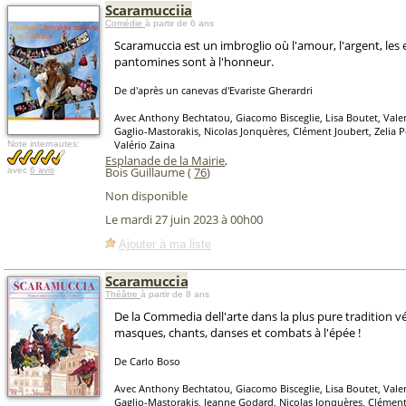
Scaramucciia
Comédie
à partir de 6 ans
Scaramuccia est un imbroglio où l'amour, l'argent, les
pantomines sont à l'honneur.
De d'après un canevas d'Evariste Gherardri
Avec Anthony Bechtatou, Giacomo Bisceglie, Lisa Boutet, Valen
Gaglio-Mastorakis, Nicolas Jonquères, Clément Joubert, Zelia P
Valério Zaina
Note internautes:
Esplanade de la Mairie
,
Bois Guillaume (
76
)
avec
6 avis
Non disponible
Le mardi 27 juin 2023 à 00h00
Ajouter à ma liste
Scaramuccia
Théâtre
à partir de 8 ans
De la Commedia dell'arte dans la plus pure tradition v
masques, chants, danses et combats à l'épée !
De Carlo Boso
Avec Anthony Bechtatou, Giacomo Bisceglie, Lisa Boutet, Valen
Gaglio-Mastorakis, Jeanne Godard, Nicolas Jonquères, Clément 