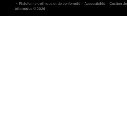
Plateforme d'éthique et de conformité
Accessibilité
Gestion de
billetreduc ©
2026