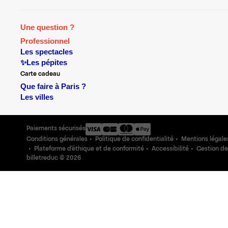
Une question ?
Professionnel
Les spectacles
✨Les pépites
Carte cadeau
Que faire à Paris ?
Les villes
Paiements sécurisés
Conditions générales
Politique de confidentialité
Mentions légale
Plateforme d'éthique et de conformité
Accessibilité
Gestion de
billetreduc ©
2026