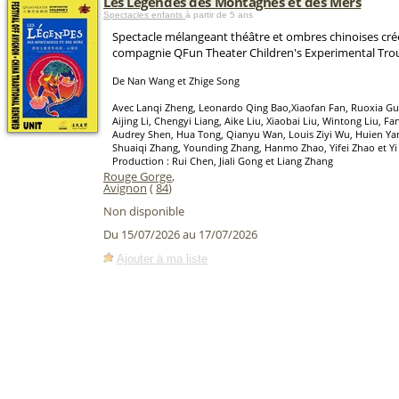
Les Légendes des Montagnes et des Mers
Spectacles enfants
à partir de 5 ans
Spectacle mélangeant théâtre et ombres chinoises créé
compagnie QFun Theater Children's Experimental Tro
De Nan Wang et Zhige Song
Avec Lanqi Zheng, Leonardo Qing Bao,Xiaofan Fan, Ruoxia Gu
Aijing Li, Chengyi Liang, Aike Liu, Xiaobai Liu, Wintong Liu, Fa
Audrey Shen, Hua Tong, Qianyu Wan, Louis Ziyi Wu, Huien Ya
Shuaiqi Zhang, Younding Zhang, Hanmo Zhao, Yifei Zhao et Yi
Production : Rui Chen, Jiali Gong et Liang Zhang
Rouge Gorge
,
Avignon
(
84
)
Non disponible
Du 15/07/2026 au 17/07/2026
Ajouter à ma liste