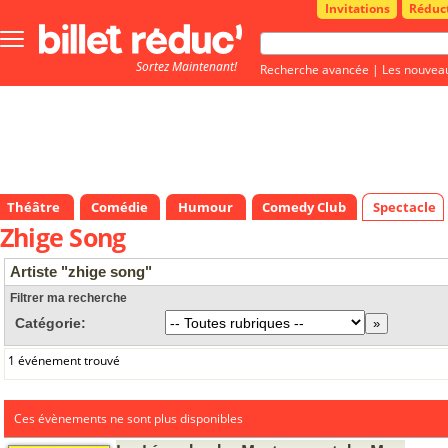
Invitations
Réduc
Bouton
menu
Sortez Maintenant!
principale
Recherche avancée
|
Les nouvea
Théâtre
Comédie
Humour
Comedy Club
Spectacle
Zhige Song
Artiste "zhige song"
Filtrer ma recherche
Catégorie:
1 événement trouvé
Ces évènements ne sont plus disponibles