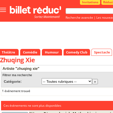
Invitations
Réduc
Bouton
menu
Sortez Maintenant!
principale
Recherche avancée
|
Les nouvea
Théâtre
Comédie
Humour
Comedy Club
Spectacle
Zhuqing Xie
Artiste "zhuqing xie"
Filtrer ma recherche
Catégorie:
1 événement trouvé
Ces évènements ne sont plus disponibles