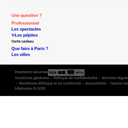
Une question ?
Professionnel
Les spectacles
✨Les pépites
Carte cadeau
Que faire à Paris ?
Les villes
Paiements sécurisés
Conditions générales
Politique de confidentialité
Mentions légale
Plateforme d'éthique et de conformité
Accessibilité
Gestion de
billetreduc ©
2026