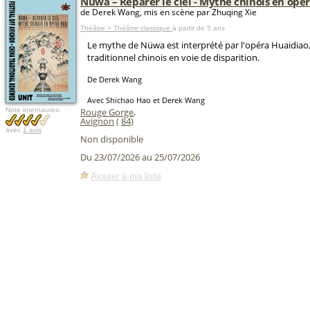
Nüwa – Réparer le ciel - Mythe chinois en opé
de Derek Wang, mis en scène par Zhuqing Xie
Théâtre > Théâtre classique
à partir de 5 ans
Le mythe de Nüwa est interprété par l'opéra Huaidiao
traditionnel chinois en voie de disparition.
De Derek Wang
Avec Shichao Hao et Derek Wang
Note internautes:
Rouge Gorge
,
Avignon
(
84
)
avec
1 avis
Non disponible
Du 23/07/2026 au 25/07/2026
Ajouter à ma liste