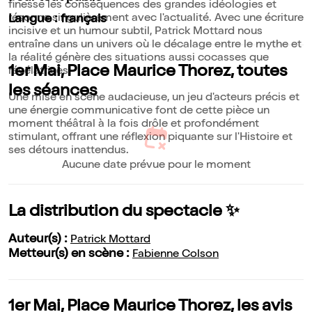
finesse les conséquences des grandes idéologies et
résonne singulièrement avec l'actualité. Avec une écriture
Langue : français
incisive et un humour subtil, Patrick Mottard nous
entraîne dans un univers où le décalage entre le mythe et
la réalité génère des situations aussi cocasses que
1er Mai, Place Maurice Thorez, toutes
révélatrices.
les séances
Une mise en scène audacieuse, un jeu d'acteurs précis et
une énergie communicative font de cette pièce un
moment théâtral à la fois drôle et profondément
stimulant, offrant une réflexion piquante sur l'Histoire et
ses détours inattendus.
Aucune date prévue pour le moment
La distribution du spectacle ✨
Auteur(s) :
Patrick Mottard
Metteur(s) en scène :
Fabienne Colson
1er Mai, Place Maurice Thorez, les avis