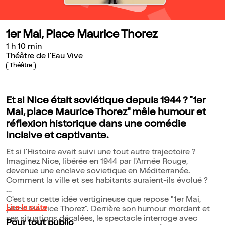
1er Mai, Place Maurice Thorez
1 h 10 min
Théâtre de l'Eau Vive
Théâtre
Et si Nice était soviétique depuis 1944 ? "1er
Mai, place Maurice Thorez" mêle humour et
réflexion historique dans une comédie
incisive et captivante.
Et si l'Histoire avait suivi une tout autre trajectoire ?
Imaginez Nice, libérée en 1944 par l'Armée Rouge,
devenue une enclave sovietique en Méditerranée.
Comment la ville et ses habitants auraient-ils évolué ?
C'est sur cette idée vertigineuse que repose "1er Mai,
Lire la suite
place Maurice Thorez". Derrière son humour mordant et
ses situations décalées, le spectacle interroge avec
Pour tout public