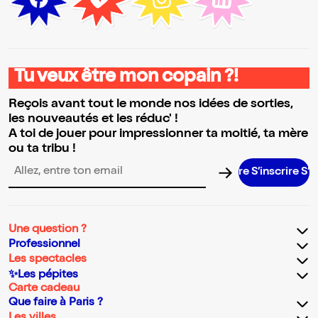
Tu veux être mon copain ?!
Reçois avant tout le monde nos idées de sorties,
les nouveautés et les réduc' !
A toi de jouer pour impressionner ta moitié, ta mère
ou ta tribu !
S’inscrire S’inscr
Adresse email pour la newsletter
Une question ?
Professionnel
Les spectacles
✨Les pépites
Carte cadeau
Que faire à Paris ?