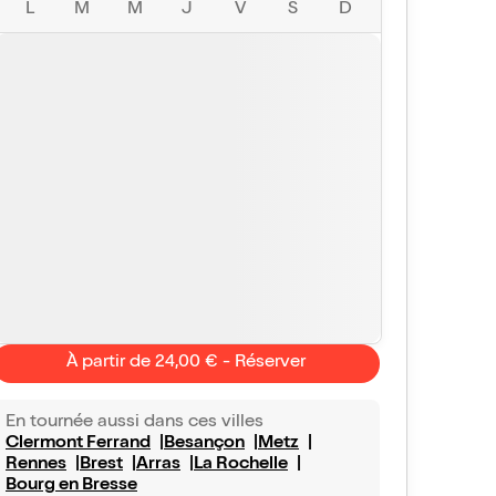
L
M
M
J
V
S
D
À partir de 24,00 € - Réserver
En tournée aussi dans ces villes
Clermont Ferrand
Besançon
Metz
Rennes
Brest
Arras
La Rochelle
Bourg en Bresse