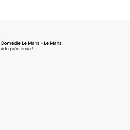
:
Comédie Le Mans
-
Le Mans
.
 aide précieuse !