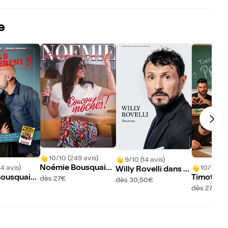
e
10/10 (249 avis)
9/10 (14 avis)
Noémie Bousquaina
4 avis)
10/10 (12
Willy Rovelli dans H
ud dans Coucou les
ousquaina
Timothée
dès 27€
eureux
dès 30,50€
moches
erry Marqu
ans Présen
dès 27€
ls exagèren