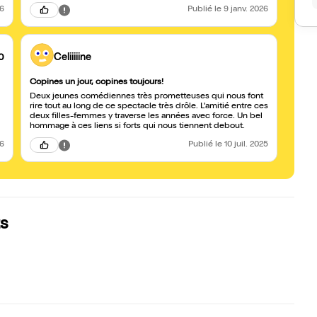
26
Publié
le 9 janv. 2026
0
Celiiiiine
Copines un jour, copines toujours!
Deux jeunes comédiennes très prometteuses qui nous font
rire tout au long de ce spectacle très drôle. L'amitié entre ces
deux filles-femmes y traverse les années avec force. Un bel
hommage à ces liens si forts qui nous tiennent debout.
26
Publié
le 10 juil. 2025
ts