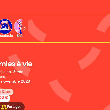
b
pectacle
Enfant
amies à vie
s)
•
1 h 15 min
ans
 1 novembre 2026
e 12 ans)
,00 €
Partager