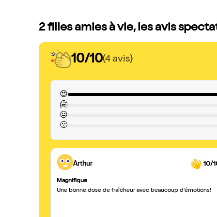
2 filles amies à vie, les avis spect
10/10
(4 avis)
😍
🤗
😐
🙁
Arthur
10/1
Magnifique
Une bonne dose de fraîcheur avec beaucoup d'émotions!