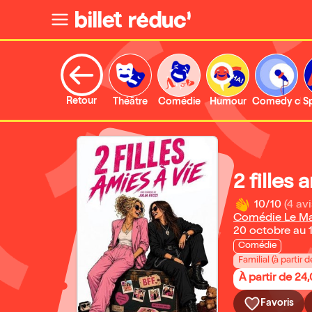
Retour
Théâtre
Comédie
Humour
Comedy clu
S
2 filles 
10/10
(4 avi
Comédie Le M
20 octobre au
Comédie
Familial (à partir d
À partir de 24
Favoris