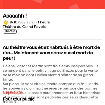
Aaaaahh !
9/10
(382 avis)
•
1 heure
Théâtre du Grand Pavois
Théâtre
Au théâtre vous étiez habitués à être mort de
rire... Maintenant vous serez aussi mort de
peur !
Héléna, Victor et Martin sont trois amis inséparables. Ils
se rendent dans le petit village du Brézou pour la vente
de la maison dont Héléna vient d'hériter de sa grand-
tante.
Sur place, ils vont vite se rendre compte que fouiller dans
les souvenirs d'un mort ne réserve pas que des bonnes
Lire la suite
surprises, que le passé peut annoncer un futur bien triste
et surtout, qu'ils ne sont peut-être pas seuls dans cette
Pour tout public
maison...