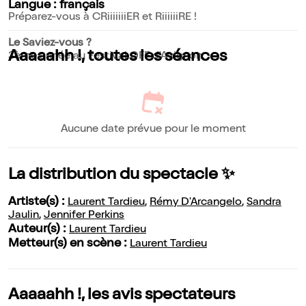
Langue : français
Préparez-vous à CRiiiiiiiER et RiiiiiiRE !
Le Saviez-vous ?
Aaaaahh !, toutes les séances
3ème année au Festival OFF d'Avignon.
Aucune date prévue pour le moment
La distribution du spectacle ✨
Artiste(s) :
Laurent Tardieu
,
Rémy D'Arcangelo
,
Sandra
Jaulin
,
Jennifer Perkins
Auteur(s) :
Laurent Tardieu
Metteur(s) en scène :
Laurent Tardieu
Aaaaahh !, les avis spectateurs