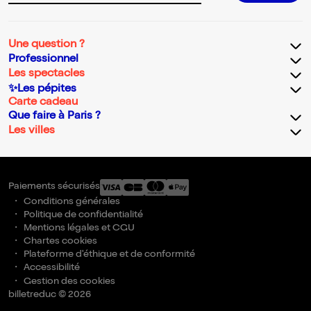
Une question ?
Professionnel
Les spectacles
✨Les pépites
Carte cadeau
Que faire à Paris ?
Les villes
Paiements sécurisés
Conditions générales
Politique de confidentialité
Mentions légales et CGU
Chartes cookies
Plateforme d'éthique et de conformité
Accessibilité
Gestion des cookies
billetreduc © 2026