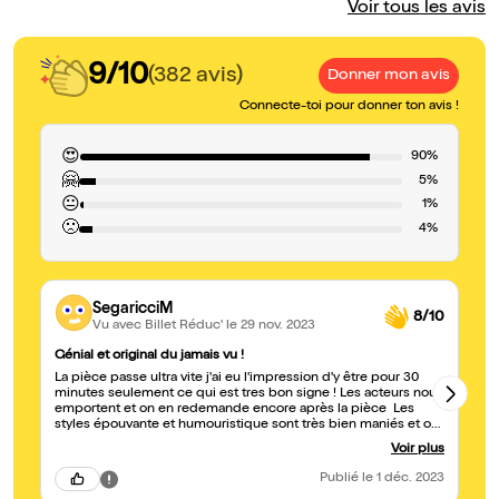
Voir tous les avis
9/10
(382 avis)
Donner mon avis
Connecte-toi pour donner ton avis !
😍
90%
🤗
5%
😐
1%
🙁
4%
SegaricciM
8/10
Vu avec Billet Réduc'
le 29 nov. 2023
Génial et original du jamais vu !
Ri
La pièce passe ultra vite j'ai eu l'impression d'y être pour 30
Un
minutes seulement ce qui est tres bon signe ! Les acteurs nous
Me
emportent et on en redemande encore après la pièce Les
n'
styles épouvante et humouristique sont très bien maniés et oui
on a vraiment PEUR en témoigne le bras de ma voisine de
Voir plus
gauche à la fin de la pièce Je recommande vivement !
Publié
le 1 déc. 2023