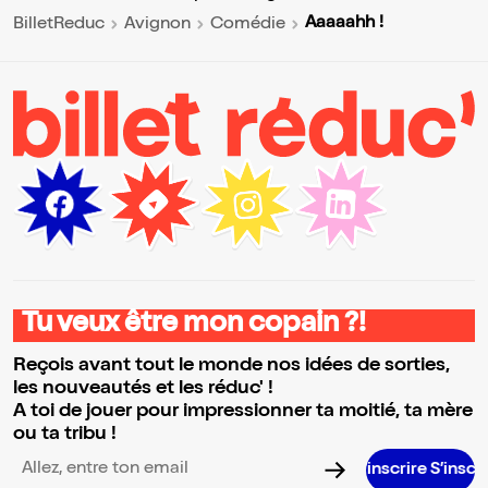
Aaaaahh !
BilletReduc
Avignon
Comédie
Tu veux être mon copain ?!
Reçois avant tout le monde nos idées de sorties,
les nouveautés et les réduc' !
A toi de jouer pour impressionner ta moitié, ta mère
ou ta tribu !
S’inscrire S’inscrire S’inscrire 
Adresse email pour la newsletter