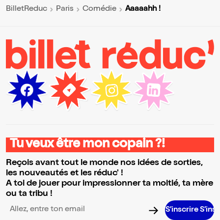
Aaaaahh !
BilletReduc
Paris
Comédie
Tu veux être mon copain ?!
Reçois avant tout le monde nos idées de sorties,
les nouveautés et les réduc' !
A toi de jouer pour impressionner ta moitié, ta mère
ou ta tribu !
S’inscrire S’inscrire S’inscr
Adresse email pour la newsletter