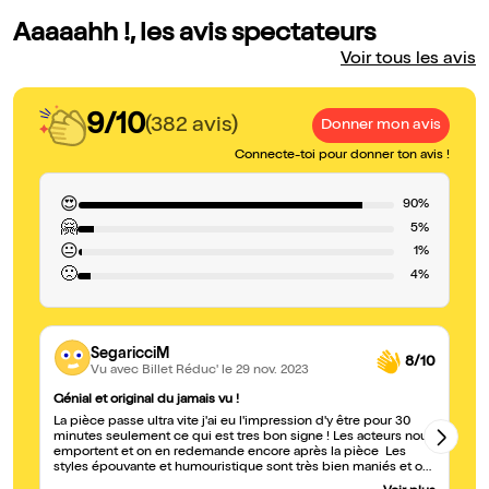
Aaaaahh !, les avis spectateurs
Voir tous les avis
9/10
(382 avis)
Donner mon avis
Connecte-toi pour donner ton avis !
😍
90%
🤗
5%
😐
1%
🙁
4%
SegaricciM
8/10
Vu avec Billet Réduc'
le 29 nov. 2023
Génial et original du jamais vu !
Ri
La pièce passe ultra vite j'ai eu l'impression d'y être pour 30
Un
minutes seulement ce qui est tres bon signe ! Les acteurs nous
Me
emportent et on en redemande encore après la pièce Les
n'
styles épouvante et humouristique sont très bien maniés et oui
on a vraiment PEUR en témoigne le bras de ma voisine de