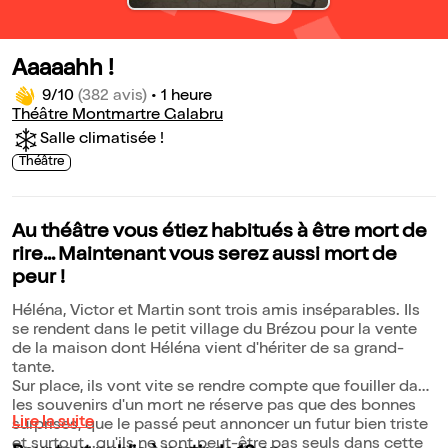
Aaaaahh !
9/10
(382 avis)
•
1 heure
Théâtre Montmartre Galabru
Salle climatisée !
Théâtre
Au théâtre vous étiez habitués à être mort de
rire... Maintenant vous serez aussi mort de
peur !
Héléna, Victor et Martin sont trois amis inséparables. Ils
se rendent dans le petit village du Brézou pour la vente
de la maison dont Héléna vient d'hériter de sa grand-
tante.
Sur place, ils vont vite se rendre compte que fouiller dans
les souvenirs d'un mort ne réserve pas que des bonnes
Lire la suite
surprises, que le passé peut annoncer un futur bien triste
et surtout...qu'ils ne sont peut-être pas seuls dans cette