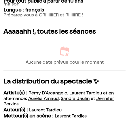
Pour tout public à partir de 10 ans
maison !
Langue : français
Préparez-vous à CRiiiiiiiER et RiiiiiiRE !
Aaaaahh !, toutes les séances
Aucune date prévue pour le moment
La distribution du spectacle ✨
Artiste(s) :
Rémy D'Arcangelo
,
Laurent Tardieu
et en
alternance:
Aurélia Arnaud
,
Sandra Jaulin
et
Jennifer
Perkins
Auteur(s) :
Laurent Tardieu
Metteur(s) en scène :
Laurent Tardieu