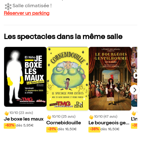
Salle climatisée !
Réserver un parking
Les spectacles dans la même salle
10/10 (23 avis)
10
10/10 (25 avis)
10/10 (47 avis)
Je boxe les maux
L'im
Cornebidouille
Le bourgeois gent
e co
-63%
dès 5,95€
-35
ilhomme
-31%
dès 16,50€
-36%
dès 16,50€