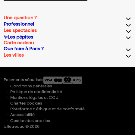
Une question ?
Professionnel
Les spectacles
✨Les pépites
Carte cadeau
Que faire à Paris ?
Les villes
Paiements sécurisés
Conditions générales
Politique de confidentialité
Mentions légales et CGU
Chartes cookies
Plateforme d'éthique et de conformité
Accessibilité
Gestion des cookies
billetreduc © 2026