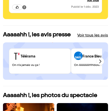
Voir plus
gauche à la fin de la pièce Je recommande vivement !
Publié
le 1 déc. 2023
Aaaaahh !, les avis presse
Voir tous les avis
Télérama
France Bleu
On n'a jamais vu ça !
On AAAAAHHdore !
Aaaaahh !, les photos du spectacle