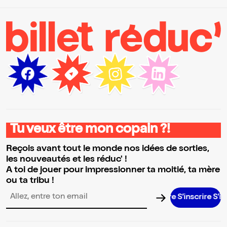
Tu veux être mon copain ?!
Reçois avant tout le monde nos idées de sorties,
les nouveautés et les réduc' !
A toi de jouer pour impressionner ta moitié, ta mère
ou ta tribu !
S’inscrire S’inscrire
Adresse email pour la newsletter