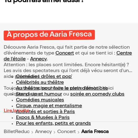
Tu pourrais aimer aussi !
À propos de Aaria Fresca
Découvre Aaria Fresca, qui fait partie de notre sélection
d’événements de type
Concert
et qui se tient ici :
Centre
de l'étoile
-
Annecy
.
Attention : les places sont limitées. Encore hésitant(e) ?
Les avis des spectateurs qui l'ont déjà vécu seront d'une
aide précieuse !
Comédies drôles et pop’
Célébrités au théâtre
Toujours à la recherche de la sortie idéale ? Voici
Au théâtre, pour faire le plein d’émotions
quelques pistes :
Stand-up et humour
ou
soirée en comedy clubs
Comédies musicales
Cirque, magie et mentalisme
Lire la suite
Activités et sorties à Paris
Expos & Musées à Paris
Pour les enfants, petits et grands
Aaria Fresca
BilletReduc
Annecy
Concert