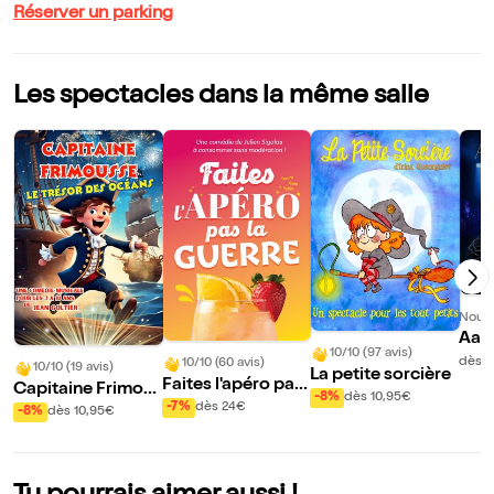
Réserver un parking
Les spectacles dans la même salle
Nouve
Aari
10/10 (97 avis)
dès 
10/10 (60 avis)
10/10 (19 avis)
La petite sorcière
Faites l'apéro pas
Capitaine Frimou
-8%
dès 10,95€
la guerre
-7%
dès 24€
sse Le trésor des
-8%
dès 10,95€
océans