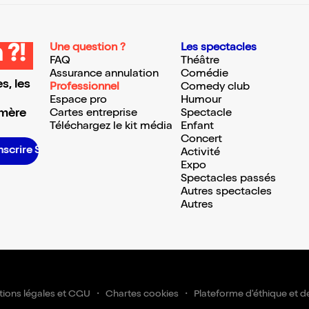
Une question ?
Les spectacles
 ?!
FAQ
Théâtre
Assurance annulation
Comédie
s, les
Professionnel
Comedy club
Espace pro
Humour
 mère
Cartes entreprise
Spectacle
Téléchargez le kit média
Enfant
Concert
’inscrire S’inscrire S’inscrire S’inscrire S’inscrire S’inscrire S’inscrire S’inscrire S’inscrire S’inscrire S’inscrire S’inscrire
Activité
Expo
Spectacles passés
Autres spectacles
Autres
ions légales et CGU
Chartes cookies
Plateforme d'éthique et d