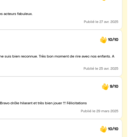
s acteurs fabuleux.
Publié
le 27 avr. 2025
10/10
e suis bien reconnue. Très bon moment de rire avec nos enfants. A
Publié
le 25 avr. 2025
9/10
Pour les 12 ans de mon fils , découverte réussite du théâtre !!! Bravo drôle hilarant et très bien jouer !!! Félicitations
Publié
le 29 mars 2025
10/10