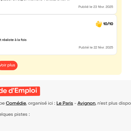
Publié
le 23 févr. 2025
10/10
éaliste à la fois
Publié
le 22 févr. 2025
Voir plus
de d'Emploi
ype
Comédie
, organisé ici :
Le Paris
-
Avignon
, n'est plus disp
elques pistes :