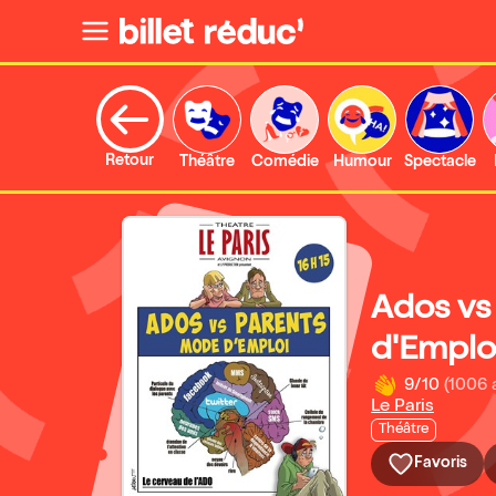
Retour
Théâtre
Comédie
Humour
Spectacle
Ados vs
d'Emplo
9/10
(1006 
Le Paris
Théâtre
Favoris