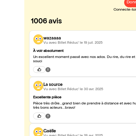
Donn
Connecte-toi 
1006 avis
wazaaaa
Vu avec Billet Réduc'
le 19 juil. 2025
À voir absolument
Un excellent moment passé avec nos ados. Du rire, du rire et encore du rire. Pièce à voir en f
souci
La source
Vu avec Billet Réduc'
le 30 avr. 2025
Excellente pièce
Pièce très drôle...grand bien de prendre à distance et avec hu
très bons acteurs...bravo!
Gaëlle
Vu avec Billet Réduc'
le 26 avr. 2025