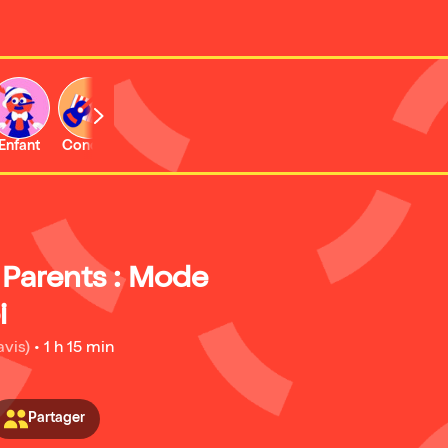
Enfant
Concert
Activité
 Parents : Mode
i
avis)
•
1 h 15 min
Partager