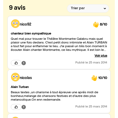
9 avis
nico92
8/10
chanteur bien sympathique
Quel mal pour trouver le Théâtre Montmartre Galabru mais quel
plaisir une fois dedans. C'est petit donc intimiste et Alain TURBAN
a tout fait pour enflammer le lieu. J'ai passé un très bon moment à
écouter Alain chanter Montmartre, ce lieu mythique. Il est loin le
chanteur de Santa Monica qui a bercé mon adolescence mais ça
Voir plus
m'a fait plaisir de le revoir en pleine forme et plein d'humour.
Quelle chance de pouvoir encore voir des artistes de près
Publié
le 25 mars 2014
comme chez soi et pas dans des salles immenses. Merci à Alain
TURBAN pour cette soirée.
nicolas
10/10
Alain Turban
Beaux textes ,un charisme à tout épreuve une aprés midi de
bonheur,melange de chansons festives et d'autre des plus
melancolique.On enn redemande.
Publié
le 25 mars 2014