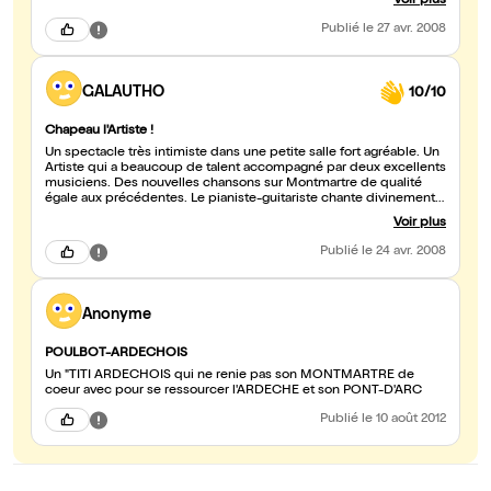
Voir plus
COMPARSE PIANISTE A UNE VOIX MAGNIFIQUE ET LE DUO SUR
PAUL GAUGUIN FUT MAGIQUE. UN SEUL PETIT
Publié
le 27 avr. 2008
BÉMOL,L'ORGANISATION DE LA SALLE ENTRE CEUX QUI
PRENNENT LA FORMULE SPECTACLE DINER ET CEUX QUI
PRENNENT JUSTE LE SPECTACLE LAISSE BEAUCOUP A DÉSIRÉE
ET L'IMPROVISATION N'EST JAMAIS BONNE. A REVOIR CAR
GALAUTHO
10/10
C'EST IMPORTANT.
Chapeau l'Artiste !
Un spectacle très intimiste dans une petite salle fort agréable. Un
Artiste qui a beaucoup de talent accompagné par deux excellents
musiciens. Des nouvelles chansons sur Montmartre de qualité
égale aux précédentes. Le pianiste-guitariste chante divinement
bien. L'accordéon ajoute une ambiance à ce récital. Seul bémol
Voir plus
Alain Turban ne chante aucun tube "disco" en cette période ou les
médias veulent remettre cette musique à la mode ("Santa Monica"
Publié
le 24 avr. 2008
aurait été agréable ainsi que "go homme"). Un spectacle que je
conseille à tous ceux qui aiment la bonne chanson française.
J'espère que le spectacle de la cigale en octobre 2008 aura bien
lieu.
Anonyme
POULBOT-ARDECHOIS
Un "TITI ARDECHOIS qui ne renie pas son MONTMARTRE de
coeur avec pour se ressourcer l'ARDECHE et son PONT-D'ARC
Publié
le 10 août 2012