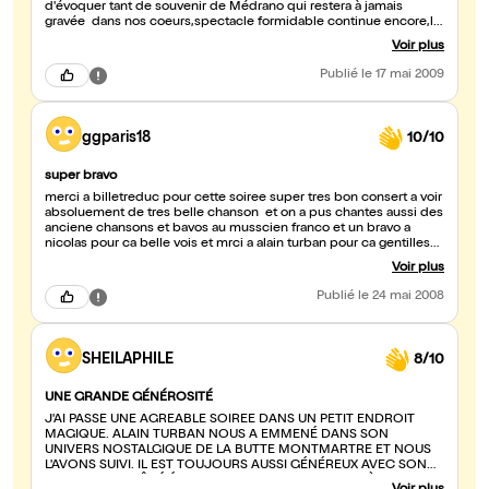
d'évoquer tant de souvenir de Médrano qui restera à jamais
gravée dans nos coeurs,spectacle formidable continue encore,la
route est longue merci. Dan
Voir plus
Publié
le 17 mai 2009
ggparis18
10/10
super bravo
merci a billetreduc pour cette soiree super tres bon consert a voir
absoluement de tres belle chanson et on a pus chantes aussi des
anciene chansons et bavos au musscien franco et un bravo a
nicolas pour ca belle vois et mrci a alain turban pour ca gentillese
dedicase
Voir plus
Publié
le 24 mai 2008
SHEILAPHILE
8/10
UNE GRANDE GÉNÉROSITÉ
J'AI PASSÉ UNE AGRÉABLE SOIRÉE DANS UN PETIT ENDROIT
MAGIQUE. ALAIN TURBAN NOUS A EMMENÉ DANS SON
UNIVERS NOSTALGIQUE DE LA BUTTE MONTMARTRE ET NOUS
L'AVONS SUIVI. IL EST TOUJOURS AUSSI GÉNÉREUX AVEC SON
PUBLIC ET LE CÔTÉ ÉMOTIONNEL EST VRAIEMENT LÀ. SON