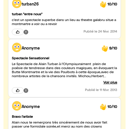
turban26
10/10
turban "entre nous"
c'est un spectacle superbe dans un lieu au theatre galabru situe a
montmartre a voir ou a revoir
Publié
le 24 févr. 2014
Anonyme
9/10
Spectacle Sensationnel
Le Spectacle de Alain Turban à l'Olympia,vraiment plein de
poésie de tendresse dans des couleurs magiques, en évoquant la
Butte Montmartre et la vie des Poulbots à cette époque,avec de
nombreux artistes de la chansons invités. Michou,Herbert
Léonard,Bernard Sauvat,Charles Dumont, Jean Sarrus et bien
Voir plus
d'autres . Tout y était pendant plus de 3 heures de spectacle ,tu
nous a fait passer un moment inoubliable avec toutes tes
Publié
le 11 févr. 2013
chansons anciennes et nouvelles ,Bravo Alain tu as mis la barre
très haut,à quand un nouvel Olympia ? Bon courage. Dan
Anonyme
10/10
Bravo l'artiste
Alain nous te remerçions très sincérement de nous avoir fait
passer une formidale soirée,et merci au nom des clowns