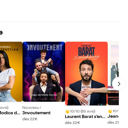
e
avis)
Nouveau !
10/10 (33
10/10 (85 avis)
Modica dan
3nvoutement
Jean-Beno
Laurent Barat s'ench
truction
dès 22€
dans Libr
aîne
dès 27€
dès 22€