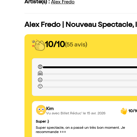
Artiste(s) :
Alex Fredo
Alex Fredo | Nouveau Spectacle, l
10/10
(55 avis)
😍
🤗
😐
🙁
Kim
10/1
Vu avec Billet Réduc'
le 15 avr. 2026
Super :)
Super spectacle, on a passé un très bon moment. Je
recommande +++