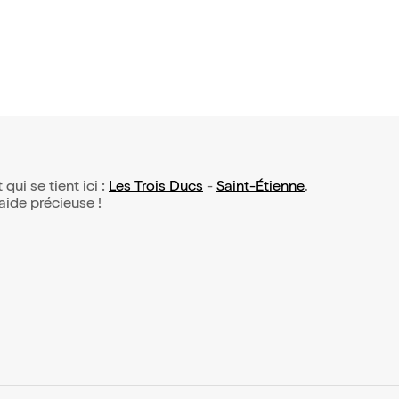
 qui se tient ici :
Les Trois Ducs
-
Saint-Étienne
.
 aide précieuse !