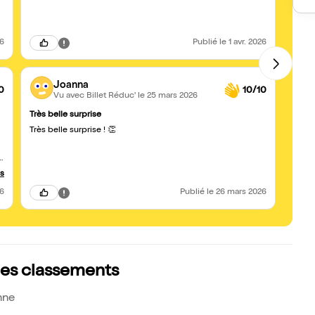
26
Publié
le 1 avr. 2026
Joanna
0
10/10
Vu avec Billet Réduc'
le 25 mars 2026
Très belle surprise
Allez-
Un vra
Très belle surprise ! 👏
et in
places
s
et une
e
us
26
Publié
le 26 mars 2026
les classements
nne