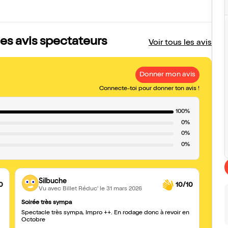
es avis spectateurs
Voir tous les avis
Donner mon avis
Connecte-toi pour donner ton avis !
100%
0%
0%
0%
Silbuche
0
10/10
Vu avec Billet Réduc'
le 31 mars 2026
Soirée très sympa
Juste
Spectacle très sympa, Impro ++. En rodage donc à revoir en
Rire d
Octobre