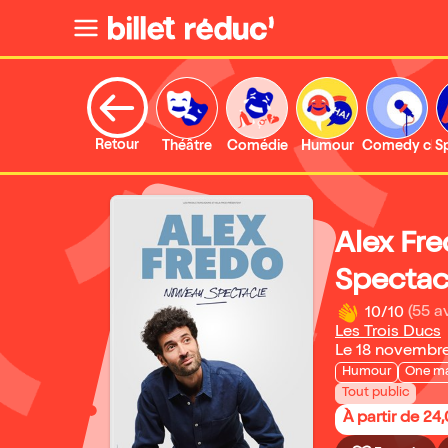
Retour
Théâtre
Comédie
Humour
Comedy clu
S
Alex Fr
Spectac
10/10
(55 av
Les Trois Ducs
Le 18 novembr
Humour
One m
Tout public
À partir de 24