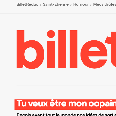
BilletReduc
Saint-Étienne
Humour
Mecs drôle
Tu veux être mon copain
Reçois avant tout le monde nos idées de sortie