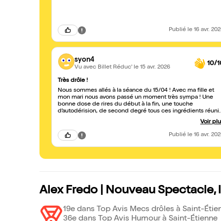
Publié
le 16 avr. 20
syon4
10/1
Vu avec Billet Réduc'
le 15 avr. 2026
Très drôle !
Nous sommes allés à la séance du 15/04 ! Avec ma fille et
mon mari nous avons passé un moment très sympa ! Une
bonne dose de rires du début à la fin, une touche
d’autodérision, de second degré tous ces ingrédients réuni
nous ont fait passé une soirée incroyable ! J’ai presque envi
Voir pl
d’y retourner :)
Publié
le 16 avr. 20
Alex Fredo | Nouveau Spectacle, 
19e dans Top Avis Mecs drôles à Saint-Étie
36e dans Top Avis Humour à Saint-Étienne