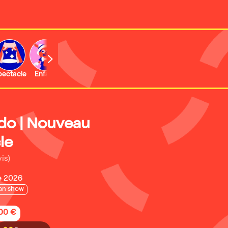
b
pectacle
Enfant
Concert
Activité
edo | Nouveau
le
is)
e 2026
an show
,00 €