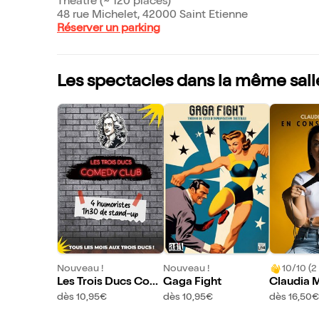
Théâtre (~ 120 places)
48 rue Michelet, 42000 Saint Etienne
Réserver un parking
Les spectacles dans la même sall
Nouveau !
Nouveau !
10/10 (2 
Les Trois Ducs Com
Gaga Fight
Claudia 
edy Club
s En cons
dès 10,95€
dès 10,95€
dès 16,50€