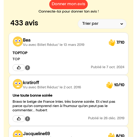
Donner mon avis
Connecte-toi pour donner ton avis !
433 avis
Bea
7/10
Vu avec Billet Réduc'
le 13 mars 2019
TOPTOP
TOP
Publié
le 7 oct. 2024
kratiroff
10/10
Vu avec Billet Réduc'
le 2 oct. 2016
Une toute bonne soirée
Bravo le belge de France Inter, très bonne soirée. Et c'est pas
parce qu'on comprend rien à l'humour qu'on peut pas le
commenter... hubert
Publié
le 26 déc. 2019
Jacqueline69
8/10