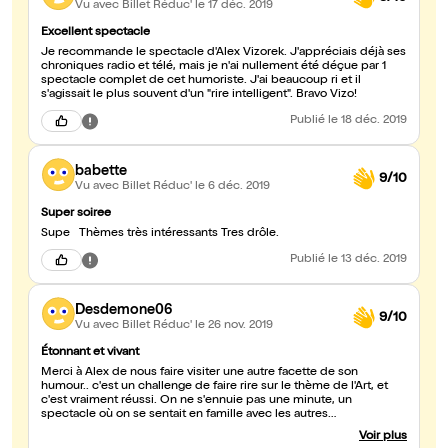
Vu avec Billet Réduc'
le 17 déc. 2019
Excellent spectacle
Je recommande le spectacle d'Alex Vizorek. J'appréciais déjà ses
chroniques radio et télé, mais je n'ai nullement été déçue par 1
spectacle complet de cet humoriste. J'ai beaucoup ri et il
s'agissait le plus souvent d'un "rire intelligent". Bravo Vizo!
Publié
le 18 déc. 2019
babette
9/10
Vu avec Billet Réduc'
le 6 déc. 2019
Super soiree
Supe Thèmes très intéressants Tres drôle.
Publié
le 13 déc. 2019
Desdemone06
9/10
Vu avec Billet Réduc'
le 26 nov. 2019
Étonnant et vivant
Merci à Alex de nous faire visiter une autre facette de son
humour.. c'est un challenge de faire rire sur le thème de l'Art, et
c'est vraiment réussi. On ne s'ennuie pas une minute, un
spectacle où on se sentait en famille avec les autres
sprectateurs... et qui fait travailler les neurones aussi... une
Voir plus
thérapie salutaire que ce rire recherché..