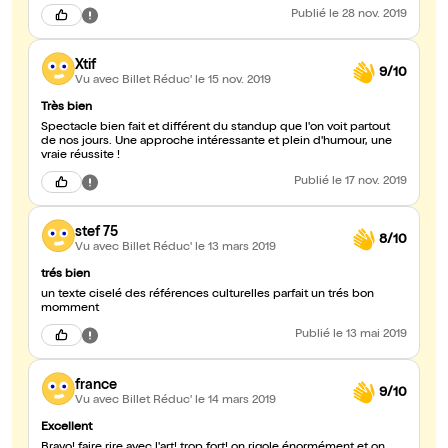
Publié
le 28 nov. 2019
Xtif
9/10
Vu avec Billet Réduc'
le 15 nov. 2019
Très bien
Spectacle bien fait et différent du standup que l'on voit partout
de nos jours. Une approche intéressante et plein d'humour, une
vraie réussite !
Publié
le 17 nov. 2019
stef 75
8/10
Vu avec Billet Réduc'
le 13 mars 2019
trés bien
un texte ciselé des références culturelles parfait un trés bon
momment
Publié
le 13 mai 2019
france
9/10
Vu avec Billet Réduc'
le 14 mars 2019
Excellent