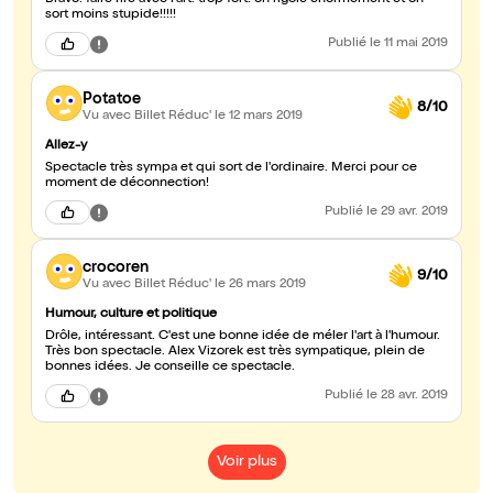
Bravo! faire rire avec l'art! trop fort! on rigole énormément et on
sort moins stupide!!!!!
Publié
le 11 mai 2019
Potatoe
8/10
Vu avec Billet Réduc'
le 12 mars 2019
Allez-y
Spectacle très sympa et qui sort de l'ordinaire. Merci pour ce
moment de déconnection!
Publié
le 29 avr. 2019
crocoren
9/10
Vu avec Billet Réduc'
le 26 mars 2019
Humour, culture et politique
Drôle, intéressant. C'est une bonne idée de méler l'art à l'humour.
Très bon spectacle. Alex Vizorek est très sympatique, plein de
bonnes idées. Je conseille ce spectacle.
Publié
le 28 avr. 2019
Voir plus