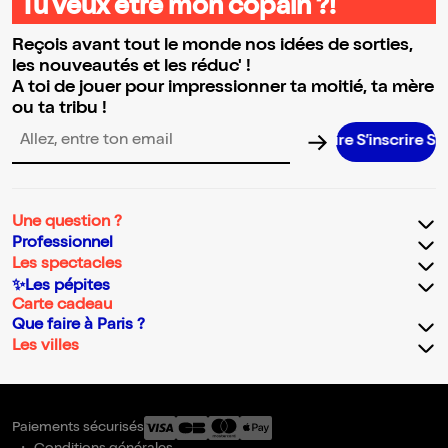
Tu veux être mon copain ?!
Reçois avant tout le monde nos idées de sorties,
les nouveautés et les réduc' !
A toi de jouer pour impressionner ta moitié, ta mère
ou ta tribu !
S’inscrire S’ins
Adresse email pour la newsletter
Une question ?
Professionnel
Les spectacles
✨Les pépites
Carte cadeau
Que faire à Paris ?
Les villes
Paiements sécurisés