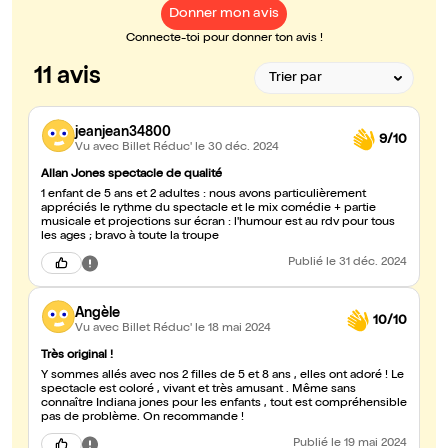
Donner mon avis
Connecte-toi pour donner ton avis !
11 avis
jeanjean34800
9/10
Vu avec Billet Réduc'
le 30 déc. 2024
Allan Jones spectacle de qualité
1 enfant de 5 ans et 2 adultes : nous avons particulièrement
appréciés le rythme du spectacle et le mix comédie + partie
musicale et projections sur écran : l'humour est au rdv pour tous
les ages ; bravo à toute la troupe
Publié
le 31 déc. 2024
Angèle
10/10
Vu avec Billet Réduc'
le 18 mai 2024
Très original !
Y sommes allés avec nos 2 filles de 5 et 8 ans , elles ont adoré ! Le
spectacle est coloré , vivant et très amusant . Même sans
connaître Indiana jones pour les enfants , tout est compréhensible
pas de problème. On recommande !
Publié
le 19 mai 2024