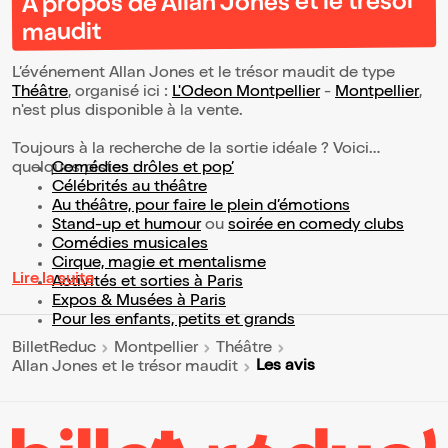
À propos de Allan Jones et le trésor
maudit
L’événement Allan Jones et le trésor maudit de type
Théâtre
, organisé ici :
L'Odeon Montpellier
-
Montpellier
,
n'est plus disponible à la vente.
Toujours à la recherche de la sortie idéale ? Voici
quelques pistes :
Comédies drôles et pop’
Célébrités au théâtre
Au théâtre, pour faire le plein d’émotions
Stand-up et humour
ou
soirée en comedy clubs
Comédies musicales
Cirque, magie et mentalisme
Lire la suite
Activités et sorties à Paris
Expos & Musées à Paris
Pour les enfants, petits et grands
BilletReduc
Montpellier
Théâtre
Les avis
Allan Jones et le trésor maudit