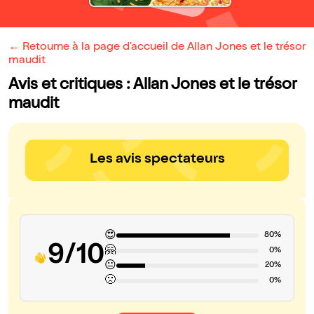
← Retourne à la page d'accueil de Allan Jones et le trésor
maudit
Avis et critiques : Allan Jones et le trésor
maudit
Les avis spectateurs
😍
80%
9/10
🤗
0%
😐
20%
🙁
0%