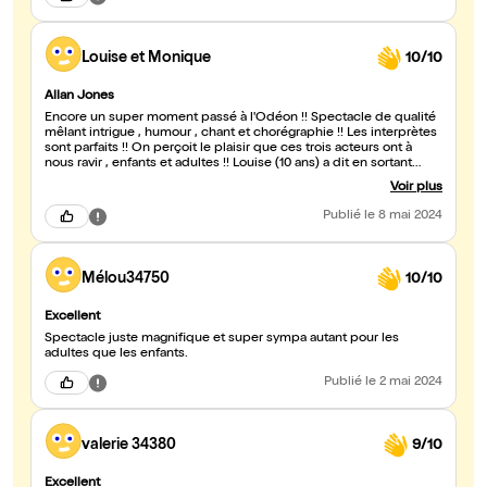
Louise et Monique
10/10
Allan Jones
Encore un super moment passé à l'Odéon !! Spectacle de qualité
mêlant intrigue , humour , chant et chorégraphie !! Les interprètes
sont parfaits !! On perçoit le plaisir que ces trois acteurs ont à
nous ravir , enfants et adultes !! Louise (10 ans) a dit en sortant
:"c'était trop , trop bien !!" Et je pense comme elle !!
Voir plus
Publié
le 8 mai 2024
Mélou34750
10/10
Excellent
Spectacle juste magnifique et super sympa autant pour les
adultes que les enfants.
Publié
le 2 mai 2024
valerie 34380
9/10
Excellent