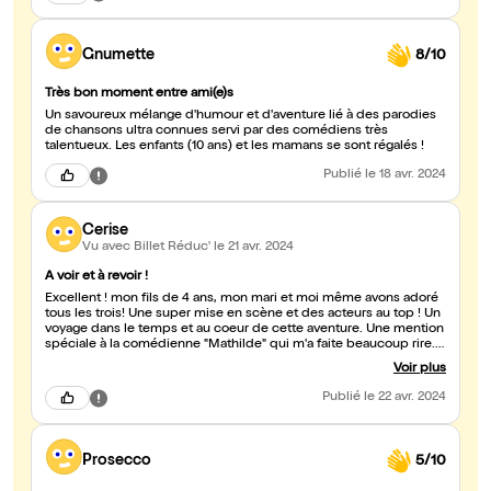
Gnumette
8/10
Très bon moment entre ami(e)s
Un savoureux mélange d'humour et d'aventure lié à des parodies
de chansons ultra connues servi par des comédiens très
talentueux. Les enfants (10 ans) et les mamans se sont régalés !
Publié
le 18 avr. 2024
Cerise
Vu avec Billet Réduc'
le 21 avr. 2024
A voir et à revoir !
Excellent ! mon fils de 4 ans, mon mari et moi même avons adoré
tous les trois! Une super mise en scène et des acteurs au top ! Un
voyage dans le temps et au coeur de cette aventure. Une mention
spéciale à la comédienne "Mathilde" qui m'a faite beaucoup rire.
Bravo à tous, nous vous recommandons vivement cette pièce
Voir plus
Publié
le 22 avr. 2024
Prosecco
5/10