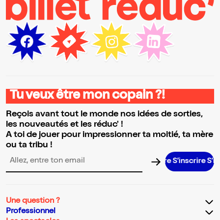
Tu veux être mon copain ?!
Reçois avant tout le monde nos idées de sorties,
les nouveautés et les réduc' !
A toi de jouer pour impressionner ta moitié, ta mère
ou ta tribu !
S’inscrire S’inscri
Adresse email pour la newsletter
Une question ?
Professionnel