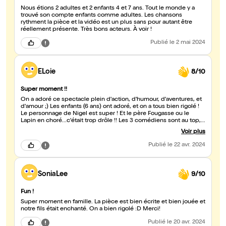
Nous étions 2 adultes et 2 enfants 4 et 7 ans. Tout le monde y a
trouvé son compte enfants comme adultes. Les chansons
rythment la pièce et la vidéo est un plus sans pour autant être
réellement présente. Très bons acteurs. À voir !
Publié
le 2 mai 2024
ELoie
8/10
Super moment !!
On a adoré ce spectacle plein d'action, d'humour, d'aventures, et
d'amour ;) Les enfants (6 ans) ont adoré, et on a tous bien rigolé !
Le personnage de Nigel est super ! Et le père Fougasse ou le
Lapin en choré...c'était trop drôle !! Les 3 comédiens sont au top,
courez y !
Voir plus
Publié
le 22 avr. 2024
SoniaLee
9/10
Fun !
Super moment en famille. La pièce est bien écrite et bien jouée et
notre fils était enchanté. On a bien rigolé :D Merci!
Publié
le 20 avr. 2024