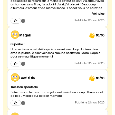
dédiabolise le regard sur la maladie et tout ce qu'il y a autour avec
un humour sans filtre, j'ai adoré ! J'ai ri, j'ai pleuré ! Beaucoup
d'humour, d'amour et de bienveillance ! Foncez vous ne serez pas
déçu, Sophie est vraiment une belle personne et nous prouve
Voir plus
qu'on peut rire de tout avec amour ??
Publié
le 22 nov. 2025
Magali
10/10
Superbe !
Un spectacle aussi drôle qu émouvant avec bcp d interaction
avec le public. À aller voir sans aucune hesitation. Merci Sophie
pour ce magnifique moment !
Publié
le 22 nov. 2025
Laeti ti tia
10/10
Tres bon spectacle
Entre rires et larmes.... un sujet lourd mais beaucoup d'humour et
de joie . Merci pour ce bon moment
Publié
le 21 nov. 2025