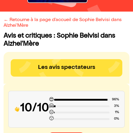
← Retourne à la page d'accueil de Sophie Belvisi dans
Alzhei'Mère
Avis et critiques : Sophie Belvisi dans
Alzhei'Mère
Les avis spectateurs
😍
96%
10/10
🤗
3%
😐
1%
🙁
0%