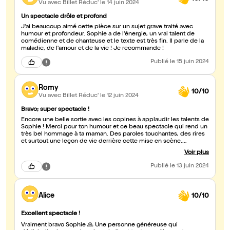
Vu avec Billet Réduc'
le 14 juin 2024
Un spectacle drôle et profond
J'ai beaucoup aimé cette pièce sur un sujet grave traité avec
humour et profondeur. Sophie a de l'énergie, un vrai talent de
comédienne et de chanteuse et le texte est très fin. Il parle de la
maladie, de l'amour et de la vie ! Je recommande !
Publié
le 15 juin 2024
Romy
10/10
Vu avec Billet Réduc'
le 12 juin 2024
Bravo; super spectacle !
Encore une belle sortie avec les copines à applaudir les talents de
Sophie ! Merci pour ton humour et ce beau spectacle qui rend un
très bel hommage à ta maman. Des paroles touchantes, des rires
et surtout une leçon de vie derrière cette mise en scène.
Unanimes pour dire que l'on a passé un super moment ! On
Voir plus
recommande, Encore bravo !!!
Publié
le 13 juin 2024
Alice
10/10
Excellent spectacle !
Vraiment bravo Sophie 🙏 Une personne généreuse qui