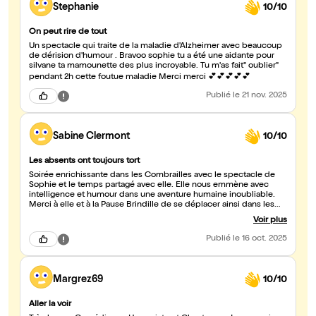
Stephanie
10/10
On peut rire de tout
Un spectacle qui traite de la maladie d'Alzheimer avec beaucoup
de dérision d'humour . Bravoo sophie tu a été une aidante pour
silvane ta mamounette des plus incroyable. Tu m'as fait" oublier"
pendant 2h cette foutue maladie Merci merci 💕💕💕💕💕
Publié
le 21 nov. 2025
Sabine Clermont
10/10
Les absents ont toujours tort
Soirée enrichissante dans les Combrailles avec le spectacle de
Sophie et le temps partagé avec elle. Elle nous emmène avec
intelligence et humour dans une aventure humaine inoubliable.
Merci à elle et à la Pause Brindille de se déplacer ainsi dans les
territoires lointains ! Bien sûr qu'on fera savoir aux absents ce
Voir plus
qu'ils ont loupé !
Publié
le 16 oct. 2025
Margrez69
10/10
Aller la voir