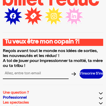
Tu veux être mon copain ?!
Reçois avant tout le monde nos idées de sorties,
les nouveautés et les réduc' !
A toi de jouer pour impressionner ta moitié, ta mère
ou ta tribu !
S’inscrire S’inscrire S’in
Adresse email pour la newsletter
Une question ?
Professionnel
Les spectacles