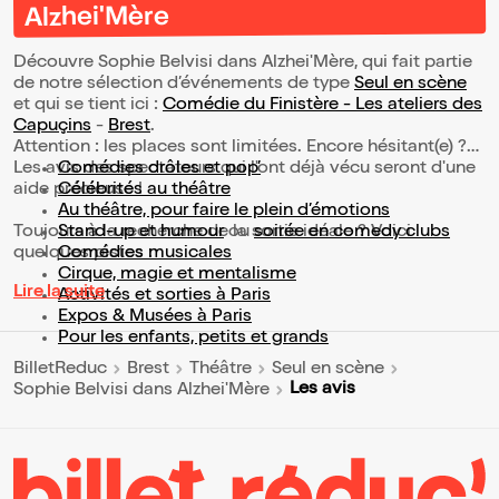
Alzhei'Mère
Découvre Sophie Belvisi dans Alzhei'Mère, qui fait partie
de notre sélection d’événements de type
Seul en scène
et qui se tient ici :
Comédie du Finistère - Les ateliers des
Capuçins
-
Brest
.
Attention : les places sont limitées. Encore hésitant(e) ?
Les avis des spectateurs qui l'ont déjà vécu seront d'une
Comédies drôles et pop’
aide précieuse !
Célébrités au théâtre
Au théâtre, pour faire le plein d’émotions
Toujours à la recherche de la sortie idéale ? Voici
Stand-up et humour
ou
soirée en comedy clubs
quelques pistes :
Comédies musicales
Cirque, magie et mentalisme
Lire la suite
Activités et sorties à Paris
Expos & Musées à Paris
Pour les enfants, petits et grands
BilletReduc
Brest
Théâtre
Seul en scène
Les avis
Sophie Belvisi dans Alzhei'Mère