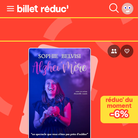
réduc' du
moment
-6%