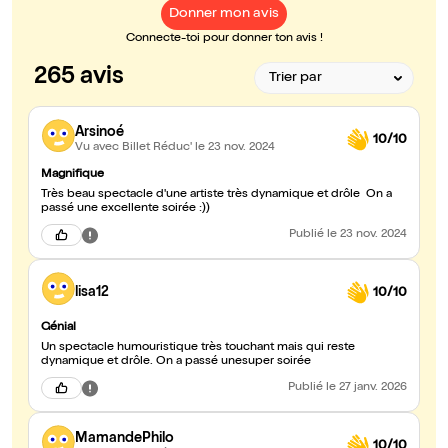
Donner mon avis
Connecte-toi pour donner ton avis !
265 avis
Arsinoé
10/10
Vu avec Billet Réduc'
le 23 nov. 2024
Magnifique
Très beau spectacle d'une artiste très dynamique et drôle On a
passé une excellente soirée :))
Publié
le 23 nov. 2024
lisa12
10/10
Génial
Un spectacle humouristique très touchant mais qui reste
dynamique et drôle. On a passé unesuper soirée
Publié
le 27 janv. 2026
MamandePhilo
10/10