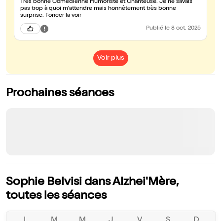
Très bonne Comédienne Humoriste et Chanteuse. Je ne savais
pas trop à quoi m'attendre mais honnêtement très bonne
surprise. Foncer la voir
Publié
le 8 oct. 2025
Voir plus
Prochaines séances
Sophie Belvisi dans Alzhei'Mère,
toutes les séances
L
M
M
J
V
S
D