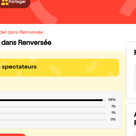
Partager
rdel dans Renversée
el dans Renversée
s spectateurs
98%
1%
1%
0%