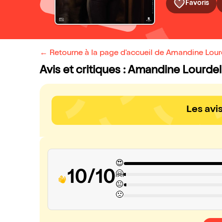
Favoris
← Retourne à la page d'accueil de Amandine Lou
Avis et critiques : Amandine Lourd
Les avi
😍
10/10
🤗
😐
🙁