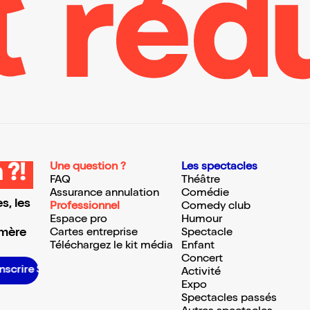
Une question ?
Les spectacles
 ?!
FAQ
Théâtre
Assurance annulation
Comédie
s, les
Professionnel
Comedy club
Espace pro
Humour
 mère
Cartes entreprise
Spectacle
Téléchargez le kit média
Enfant
Concert
’inscrire S’inscrire S’inscrire S’inscrire S’inscrire S’inscrire S’inscrire S’inscrire S’inscrire S’inscrire S’inscrire S’inscrire
Activité
Expo
Spectacles passés