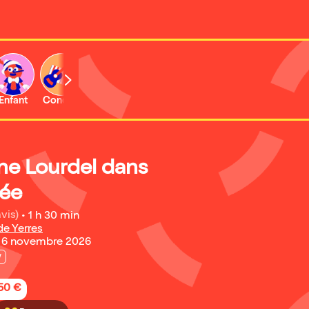
Enfant
Concert
Activité
e Lourdel dans
ée
avis)
•
1 h 30 min
de Yerres
 6 novembre 2026
w
,50 €