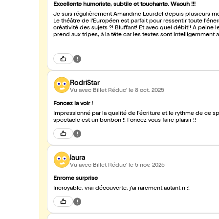
Excellente humoriste, subtile et touchante. Waouh !!!
Je suis régulièrement Amandine Lourdel depuis plusieurs mois
Le théâtre de l'Européen est parfait pour ressentir toute l'éne
créativité des sujets ?! Bluffant! Et avec quel débit!! A peine 
prend aux tripes, à la tête car les textes sont intelligemment 
interprète ( et ouais, en plus elle chante super bien) qui nous
très vite. Longue vie artistique à toi chère Amandine, tu le mér
RodriStar
Vu avec Billet Réduc'
le 8 oct. 2025
Foncez la voir !
Impressionné par la qualité de l'écriture et le rythme de ce sp
spectacle est un bonbon !! Foncez vous faire plaisir !!
laura
Vu avec Billet Réduc'
le 5 nov. 2025
Enrome surprise
Incroyable, vrai découverte, j'ai rarement autant ri :!