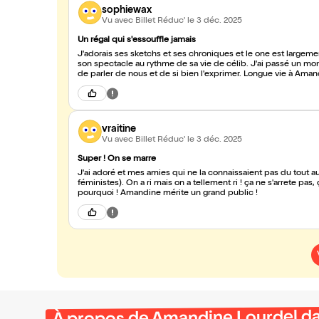
sophiewax
Vu avec Billet Réduc'
le 3 déc. 2025
Un régal qui s'essouffle jamais
J'adorais ses sketchs et ses chroniques et le one est largem
son spectacle au rythme de sa vie de célib. J'ai passé un mome
de parler de nous et de si bien l'exprimer. Longue vie à Ama
vraitine
Vu avec Billet Réduc'
le 3 déc. 2025
Super ! On se marre
J'ai adoré et mes amies qui ne la connaissaient pas du tout 
féministes). On a ri mais on a tellement ri ! ça ne s'arrete pas, ça fait du bien. La salle n'étiat pas pleine, je ne comprends pas
pourquoi ! Amandine mérite un grand public !