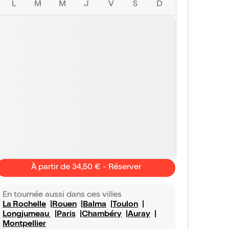
L
M
M
J
V
S
D
À partir de 34,50 € - Réserver
En tournée aussi dans ces villes
La Rochelle
Rouen
Balma
Toulon
Longjumeau
Paris
Chambéry
Auray
Montpellier