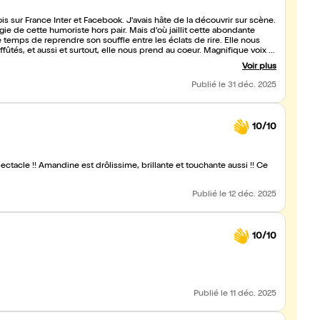
 sur France Inter et Facebook. J'avais hâte de la découvrir sur scène.
rgie de cette humoriste hors pair. Mais d'où jaillit cette abondante
le temps de reprendre son souffle entre les éclats de rire. Elle nous
affûtés, et aussi et surtout, elle nous prend au coeur. Magnifique voix et
 laisse pour le coup sans voix. Waouh ! Juste envie de la revoir très
Voir plus
ites!
Publié
le 31 déc. 2025
10/10
ectacle !! Amandine est drôlissime, brillante et touchante aussi !! Ce
Publié
le 12 déc. 2025
10/10
Publié
le 11 déc. 2025