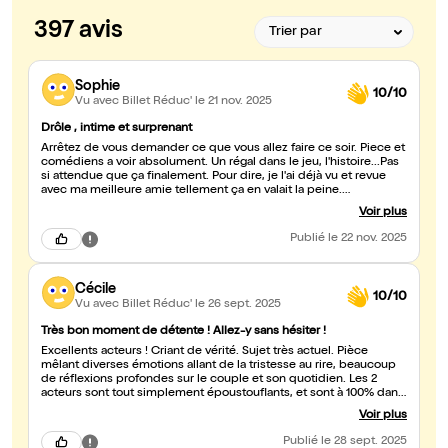
397 avis
Sophie
10/10
Vu avec Billet Réduc'
le 21 nov. 2025
Drôle , intime et surprenant
Arrêtez de vous demander ce que vous allez faire ce soir. Piece et
comédiens a voir absolument. Un régal dans le jeu, l'histoire...Pas
si attendue que ça finalement. Pour dire, je l'ai déjà vu et revue
avec ma meilleure amie tellement ça en valait la peine.
Félicitations aux comédiens qui m'ont cueillis par leur
Voir plus
interprétation.
Publié
le 22 nov. 2025
Cécile
10/10
Vu avec Billet Réduc'
le 26 sept. 2025
Très bon moment de détente ! Allez-y sans hésiter !
Excellents acteurs ! Criant de vérité. Sujet très actuel. Pièce
mêlant diverses émotions allant de la tristesse au rire, beaucoup
de réflexions profondes sur le couple et son quotidien. Les 2
acteurs sont tout simplement époustouflants, et sont à 100% dans
leur rôle. Je recommande vivement.
Voir plus
Publié
le 28 sept. 2025