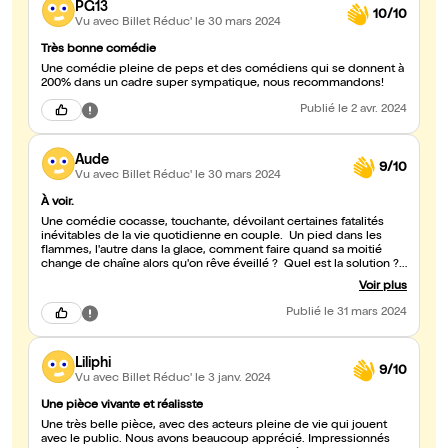
PG13
10/10
Vu avec Billet Réduc'
le 30 mars 2024
Très bonne comédie
Une comédie pleine de peps et des comédiens qui se donnent à
200% dans un cadre super sympatique, nous recommandons!
Publié
le 2 avr. 2024
Aude
9/10
Vu avec Billet Réduc'
le 30 mars 2024
À voir.
Une comédie cocasse, touchante, dévoilant certaines fatalités
inévitables de la vie quotidienne en couple. Un pied dans les
flammes, l'autre dans la glace, comment faire quand sa moitié
change de chaîne alors qu'on rêve éveillé ? Quel est la solution ?
La vie n'a-t-elle pas de saveur que pour les fous ? Après tout, il n'y
Voir plus
a pas de miel sans le vinaigre... À voir.
Publié
le 31 mars 2024
Liliphi
9/10
Vu avec Billet Réduc'
le 3 janv. 2024
Une pièce vivante et réalisste
Une très belle pièce, avec des acteurs pleine de vie qui jouent
avec le public. Nous avons beaucoup apprécié. Impressionnés