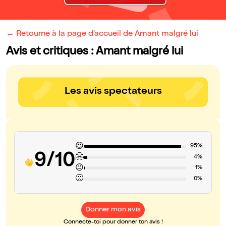
← Retourne à la page d'accueil de Amant malgré lui
Avis et critiques : Amant malgré lui
Les avis spectateurs
😍
95%
9/10
🤗
4%
😐
1%
🙁
0%
Donner mon avis
Connecte-toi pour donner ton avis !