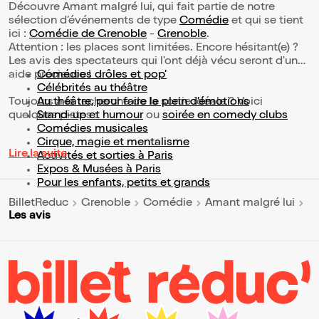
Découvre Amant malgré lui, qui fait partie de notre
sélection d’événements de type
Comédie
et qui se tient
ici :
Comédie de Grenoble
-
Grenoble
.
Attention : les places sont limitées. Encore hésitant(e) ?
Les avis des spectateurs qui l'ont déjà vécu seront d'une
aide précieuse !
Comédies drôles et pop’
Célébrités au théâtre
Toujours à la recherche de la sortie idéale ? Voici
Au théâtre, pour faire le plein d’émotions
quelques pistes :
Stand-up et humour
ou
soirée en comedy clubs
Comédies musicales
Cirque, magie et mentalisme
Lire la suite
Activités et sorties à Paris
Expos & Musées à Paris
Pour les enfants, petits et grands
BilletReduc
Grenoble
Comédie
Amant malgré lui
Les avis