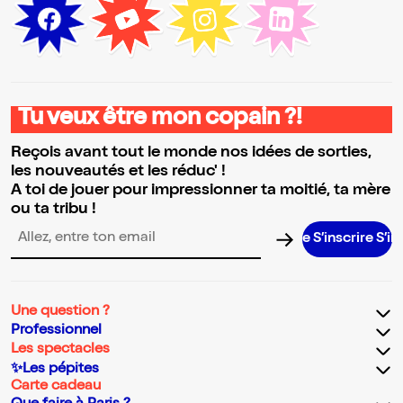
Tu veux être mon copain ?!
Reçois avant tout le monde nos idées de sorties,
les nouveautés et les réduc' !
A toi de jouer pour impressionner ta moitié, ta mère
ou ta tribu !
S’inscrire S’inscrire
Adresse email pour la newsletter
Une question ?
Professionnel
Les spectacles
✨Les pépites
Carte cadeau