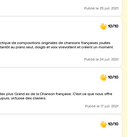
Publié
le 25 juil. 2021
10/10
ectique de compositions originales de chansons françaises jouées
tantôt au piano seul, doigts et voix virevoltent et créent un moment
Publié
le 24 juil. 2021
10/10
es plus Grand.es de la Chanson française. C'est ce que nous offre
upuis, virtuose des claviers.
Publié
le 17 juil. 2021
10/10