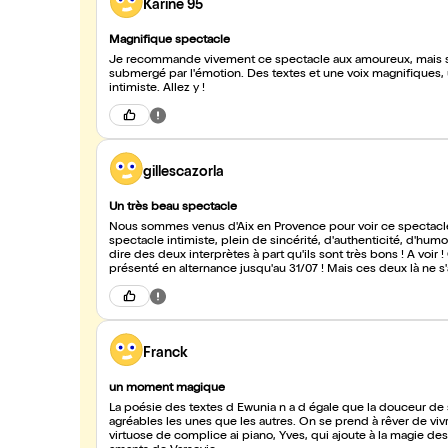
Karine 95
Magnifique spectacle
Je recommande vivement ce spectacle aux amoureux, mais sur
submergé par l'émotion. Des textes et une voix magnifiques, 
intimiste. Allez y !
gillescazorla
Un très beau spectacle
Nous sommes venus d'Aix en Provence pour voir ce spectacle 
spectacle intimiste, plein de sincérité, d'authenticité, d'hu
dire des deux interprètes à part qu'ils sont très bons ! A voir
présenté en alternance jusqu'au 31/07 ! Mais ces deux là ne s'ar
Franck
un moment magique
La poésie des textes d Ewunia n a d égale que la douceur de
agréables les unes que les autres. On se prend à rêver de vi
virtuose de complice ai piano, Yves, qui ajoute à la magie des t