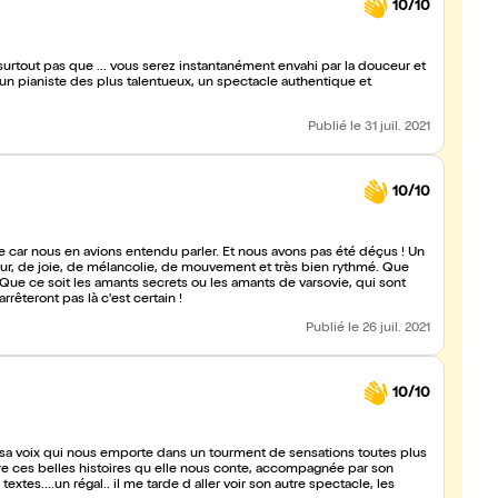
10/10
tout pas que ... vous serez instantanément envahi par la douceur et
un pianiste des plus talentueux, un spectacle authentique et
Publié
le 31 juil. 2021
10/10
car nous en avions entendu parler. Et nous avons pas été déçus ! Un
mour, de joie, de mélancolie, de mouvement et très bien rythmé. Que
 ! Que ce soit les amants secrets ou les amants de varsovie, qui sont
rêteront pas là c'est certain !
Publié
le 26 juil. 2021
10/10
 sa voix qui nous emporte dans un tourment de sensations toutes plus
vre ces belles histoires qu elle nous conte, accompagnée par son
extes....un régal.. il me tarde d aller voir son autre spectacle, les