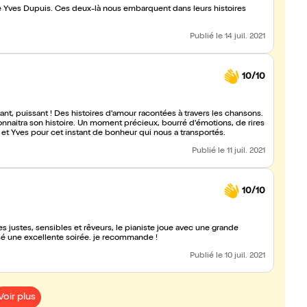
ste Yves Dupuis. Ces deux-là nous embarquent dans leurs histoires
Publié
le 14 juil. 2021
10/10
ant, puissant ! Des histoires d'amour racontées à travers les chansons.
naitra son histoire. Un moment précieux, bourré d'émotions, de rires
a et Yves pour cet instant de bonheur qui nous a transportés.
Publié
le 11 juil. 2021
10/10
 justes, sensibles et rêveurs, le pianiste joue avec une grande
ssé une excellente soirée. je recommande !
Publié
le 10 juil. 2021
Voir plus