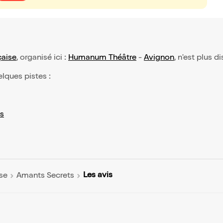
çaise
, organisé ici :
Humanum Théâtre
-
Avignon
, n'est plus d
elques pistes :
s
Les avis
se
Amants Secrets