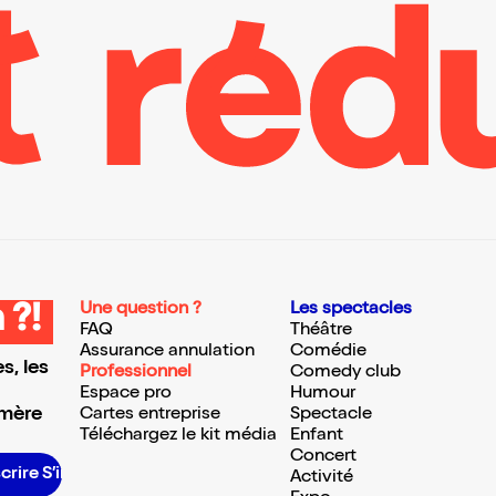
Une question ?
Les spectacles
 ?!
FAQ
Théâtre
Assurance annulation
Comédie
s, les
Professionnel
Comedy club
Espace pro
Humour
 mère
Cartes entreprise
Spectacle
Téléchargez le kit média
Enfant
Concert
 S’inscrire S’inscrire S’inscrire S’inscrire S’inscrire S’inscrire S’inscrire S’inscrire S’inscrire S’inscrire S’inscrire
Activité