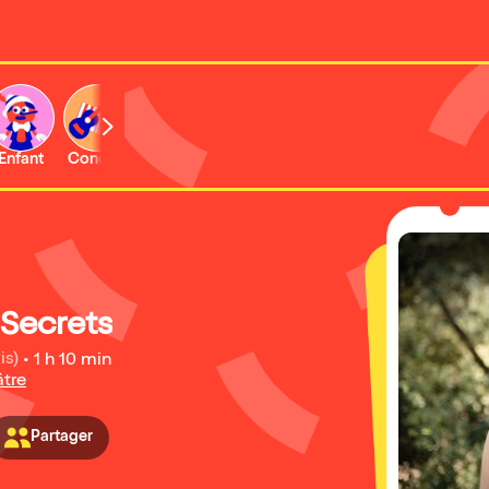
Enfant
Concert
Activité
Secrets
is)
•
1 h 10 min
tre
Partager