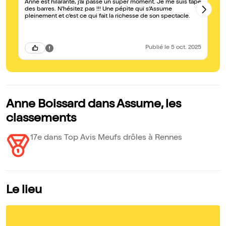
Anne est hilarante, j’ai passé un super moment. Je me suis tapé
De
des barres. N’hésitez pas !!! Une pépite qui s’Assume
pé
pleinement et c’est ce qui fait la richesse de son spectacle.
ta
Publié
le 5 oct. 2025
Anne Boissard dans Assume, les
classements
17e dans Top Avis Meufs drôles à Rennes
Le lieu