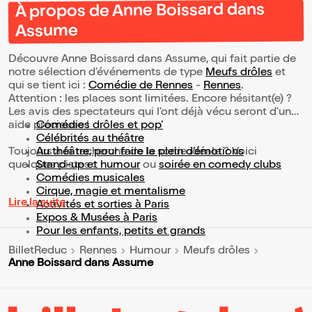
À propos de Anne Boissard dans
Assume
Découvre Anne Boissard dans Assume, qui fait partie de
notre sélection d’événements de type
Meufs drôles
et
qui se tient ici :
Comédie de Rennes
-
Rennes
.
Attention : les places sont limitées. Encore hésitant(e) ?
Les avis des spectateurs qui l'ont déjà vécu seront d'une
aide précieuse !
Comédies drôles et pop’
Célébrités au théâtre
Toujours à la recherche de la sortie idéale ? Voici
Au théâtre, pour faire le plein d’émotions
quelques pistes :
Stand-up et humour
ou
soirée en comedy clubs
Comédies musicales
Cirque, magie et mentalisme
Lire la suite
Activités et sorties à Paris
Expos & Musées à Paris
Pour les enfants, petits et grands
BilletReduc
Rennes
Humour
Meufs drôles
Anne Boissard dans Assume