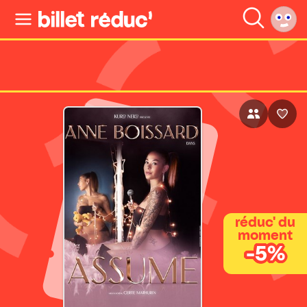
réduc' du
moment
-5%