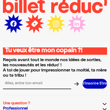
Tu veux être mon copain ?!
Reçois avant tout le monde nos idées de sorties,
les nouveautés et les réduc' !
A toi de jouer pour impressionner ta moitié, ta mère
ou ta tribu !
S’inscrire S’inscrire S’insc
Adresse email pour la newsletter
Une question ?
Professionnel