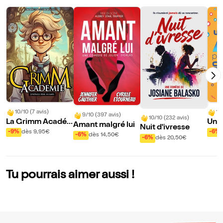
10/10 (7 avis)
10
9/10 (397 avis)
10/10 (232 avis)
La Grimm Acadé
Un a
Amant malgré lui
Nuit d'ivresse
mie
cher
-9%
dès 9,95€
-6%
-6%
dès 14,50€
-6%
dès 20,50€
Tu pourrais aimer aussi !