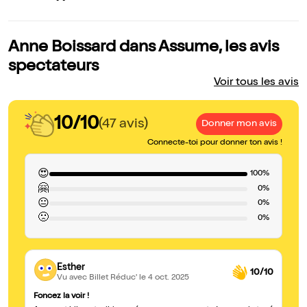
Anne Boissard dans Assume, les avis
spectateurs
Voir tous les avis
10/10
(47 avis)
Donner mon avis
Connecte-toi pour donner ton avis !
😍
100%
🤗
0%
😐
0%
🙁
0%
Esther
10/10
Vu avec Billet Réduc'
le 4 oct. 2025
Foncez la voir !
Au