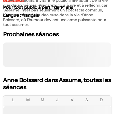
Lire la suite
souvent délicats, invitant le public à rire autant de la vie
que d'eux-mêmes. Préparez-vous à rire et à réfléchir, car
Pour tout public à partir de 14 ans
"Assume" n'est pas seulement un spectacle comique,
c'est une plongée audacieuse dans la vie d'Anne
Langue : français
Boissard, où l'humour devient une arme puissante pour
tout assumer.
Prochaines séances
Anne Boissard dans Assume, toutes les
séances
L
M
M
J
V
S
D