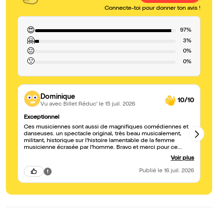
Connecte-toi pour donner ton avis !
😍
97%
🤗
3%
😐
0%
🙁
0%
Dominique
10/10
Vu avec Billet Réduc'
le 15 juil. 2026
Exceptionnel
Ma
Ces musiciennes sont aussi de magnifiques comédiennes et
Qu
danseuses. un spectacle original, très beau musicalement,
se
militant, historique sur l’histoire lamentable de la femme
br
musicienne écrasée par l’homme. Bravo et merci pour ce
ch
moment de bonheur si enjoué et magnifique. Dominique
Voir plus
Publié
le 16 juil. 2026