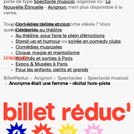
piste de type
Spectacle musical
, organisé ici :
La
Nouvelle Étincelle
-
Avignon
, n'est plus disponible à la
vente.
Toujours à la recherche de la sortie idéale ? Voici
Comédies drôles et pop’
quelques pistes :
Célébrités au théâtre
Au théâtre, pour faire le plein d’émotions
Stand-up et humour
ou
soirée en comedy clubs
Comédies musicales
Cirque, magie et mentalisme
Lire la suite
Activités et sorties à Paris
Expos & Musées à Paris
Pour les enfants, petits et grands
BilletReduc
Avignon
Spectacles
Spectacle musical
Anonyme était une femme - récital hors-piste