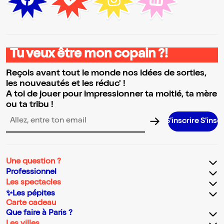
Tu veux être mon copain ?!
Reçois avant tout le monde nos idées de sorties,
les nouveautés et les réduc' !
A toi de jouer pour impressionner ta moitié, ta mère
ou ta tribu !
S’inscrire S’inscrire S’inscrir
Adresse email pour la newsletter
Une question ?
Professionnel
Les spectacles
✨Les pépites
Carte cadeau
Que faire à Paris ?
Les villes