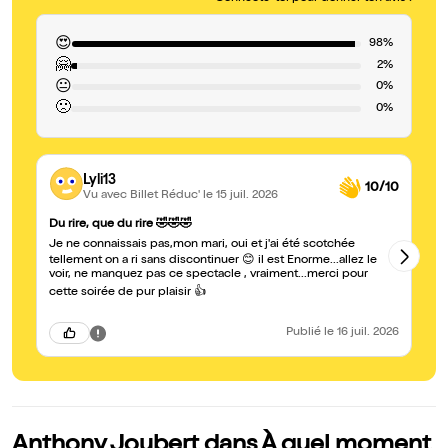
😍
98%
🤗
2%
😐
0%
🙁
0%
Lyli13
10/10
Vu avec Billet Réduc'
le 15 juil. 2026
Su
Du rire, que du rire 🤣🤣🤣
Un
Je ne connaissais pas,mon mari, oui et j'ai été scotchée
du
tellement on a ri sans discontinuer 😊 il est Enorme...allez le
to
voir, ne manquez pas ce spectacle , vraiment...merci pour
le
cette soirée de pur plaisir 👍
Publié
le 16 juil. 2026
Anthony Joubert dans À quel moment