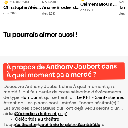
9/10 (57 avis)
Nouveau !
Nouve
Clément Blouin da
Christophe Alévê
Ariane Brodier da
Tani
ns Magicien c'est
dès 27€
que dans Revue d
ns Bonne !
roui
dès 26€
dès 23€
dès 
pas un métier
e presse
Tu pourrais aimer aussi !
À propos de Anthony Joubert dans
À quel moment ça a merdé ?
Découvre Anthony Joubert dans À quel moment ça a
merdé ?, qui fait partie de notre sélection d’événements
de type
Humour
et qui se tient ici :
Le KFT
-
Saint-Étienne
.
Attention : les places sont limitées. Encore hésitant(e) ?
Les avis des spectateurs qui l'ont déjà vécu seront d'une
aide précieuse !
Comédies drôles et pop’
Célébrités au théâtre
Toujours à la recherche de la sortie idéale ? Voici
Au théâtre, pour faire le plein d’émotions