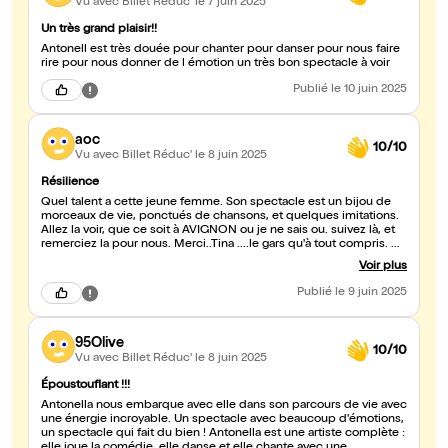
Vu avec Billet Réduc'
le 7 juin 2025
Un très grand plaisir!!
Antonell est très douée pour chanter pour danser pour nous faire
rire pour nous donner de l émotion un très bon spectacle à voir
Publié
le 10 juin 2025
aoc
10/10
Vu avec Billet Réduc'
le 8 juin 2025
Résilience
Quel talent a cette jeune femme. Son spectacle est un bijou de
morceaux de vie, ponctués de chansons, et quelques imitations.
Allez la voir, que ce soit à AVIGNON ou je ne sais ou. suivez là, et
remerciez la pour nous. Merci..Tina ....le gars qu'à tout compris.
Comme d'hab, La comédie Bastille au top
Voir plus
Publié
le 9 juin 2025
95Olive
10/10
Vu avec Billet Réduc'
le 8 juin 2025
Époustouflant !!!
Antonella nous embarque avec elle dans son parcours de vie avec
une énergie incroyable. Un spectacle avec beaucoup d'émotions,
un spectacle qui fait du bien ! Antonella est une artiste complète :