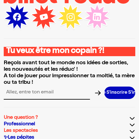
Tu veux être mon copain ?!
Reçois avant tout le monde nos idées de sorties,
les nouveautés et les réduc' !
A toi de jouer pour impressionner ta moitié, ta mère
ou ta tribu !
S’inscrire S’inscrire S
Adresse email pour la newsletter
Une question ?
Professionnel
Les spectacles
✨Les pépites