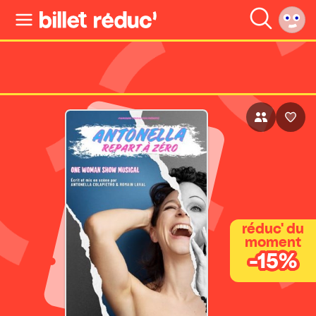
réduc' du
moment
-15%