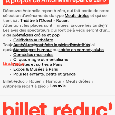
À propos de Antonella repart à zéro
Découvre Antonella repart à zéro, qui fait partie de notre
sélection d’événements de type
Meufs drôles
et qui se
tient ici :
Théâtre à l'Ouest
-
Rouen
.
Attention : les places sont limitées. Encore hésitant(e) ?
Les avis des spectateurs qui l'ont déjà vécu seront d'une
aide précieuse !
Comédies drôles et pop’
Célébrités au théâtre
Toujours à la recherche de la sortie idéale ? Voici
Au théâtre, pour faire le plein d’émotions
quelques pistes :
Stand-up et humour
ou
soirée en comedy clubs
Comédies musicales
Cirque, magie et mentalisme
Lire la suite
Activités et sorties à Paris
Expos & Musées à Paris
Pour les enfants, petits et grands
BilletReduc
Rouen
Humour
Meufs drôles
Les avis
Antonella repart à zéro