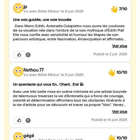
jp
7/10
Vu avec Billet Réduc'
le 8 juin 2025
Une voix guidée, une voie trouvée
Dans Merci Édith, Antonella Colapietro nous ouvre les coulisses
de sa vocation née dans l'ombre de la voix mythique d'Édith Piaf.
Elle nous confie avec sensibilité et humour les étapes de son
parcours artistique, entre fascination, émancipation et affirmation
de sa propre voix. Son récit, ponctué de chansons interprétées
Voir plus
avec émotion et brio, ne se contente pas d'imiter la Môme, mais
trace peu à peu le chemin singulier d'une artiste qui, tout en
Publié
le 2 juil. 2025
rendant hommage, affirme sa propre identité vocale. Si l'on
attendait peut-être davantage d'extraits du répertoire de Piaf, on
comprend vite que l'essentiel est ailleurs : dans cette trajectoire
Nathou 77
intime où l'admiration se transforme en envol personnel. Un beau
10/10
moment de théâtre musical, sincère et lumineux.
Vu avec Billet Réduc'
le 8 juin 2025
Un spectacle qui vous En.. Chant.. Era! 👍
Avec une très belle mise en scène intimiste et une artiste bourrée
de talent,vous traversez la vie d'Antonella qui a force de courage,
volonté et détermination affrontera tous les obstacles itinérants à
la vie d'artiste pour se découvrir et tracer sa propre "Voix". Venez
découvrir Antonella dans ce spectacle où chant, rire, humour et
Voir plus
émotion seront au rendez-vous. Un spectacle à découvrir sans
hésiter 🤗
Publié
le 14 juin 2025
gégé
10/10