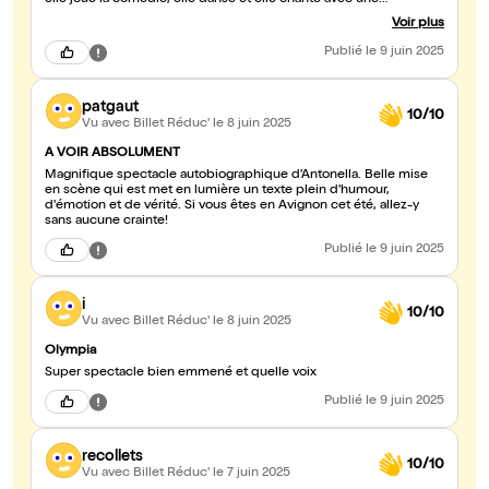
elle joue la comédie, elle danse et elle chante avec une
magnifique voix ! Il faut aller la voir, elle est extrêmement
Voir plus
talentueuse. On croit en toi pour ta quête de l'Olympia en 2027 et
on sera présent ! Merci Antonella.
Publié
le 9 juin 2025
patgaut
10/10
Vu avec Billet Réduc'
le 8 juin 2025
A VOIR ABSOLUMENT
Magnifique spectacle autobiographique d'Antonella. Belle mise
en scène qui est met en lumière un texte plein d'humour,
d'émotion et de vérité. Si vous êtes en Avignon cet été, allez-y
sans aucune crainte!
Publié
le 9 juin 2025
i
10/10
Vu avec Billet Réduc'
le 8 juin 2025
Olympia
Super spectacle bien emmené et quelle voix
Publié
le 9 juin 2025
recollets
10/10
Vu avec Billet Réduc'
le 7 juin 2025