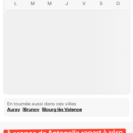
L
M
M
J
V
S
D
En tournée aussi dans ces villes
Auray
Brunoy
Bourg lès Valence