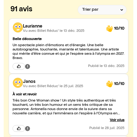
91 avis
Laurianne
10/10
Vu avec Billet Réduc'
le 13 déc. 2025
Belle découverte
Un spectacle plein d'émotions et d'énergie. Une belle
autobiographie, touchante, marrante et talentueuse. Une artiste
qui mérite d'être connue et qui je l'espère sera à l'olympia en 2027.
Bravo.
Publié
le 13 déc. 2025
Janos
10/10
Vu avec Billet Réduc'
le 25 juil. 2025
À voir et revoir
Très bon One Woman show ! Un style très authentique et très
touchant, un très bon humour et un sens très critique de sa
personne. Antonella nous donne envie de la suivre dans sa
nouvelle carrière, et qui l'emmènera on l'espère à l'Olympia en
2027 ! Encore une fois, un grand bravo et
Voir plus
Publié
le 28 juil. 2025