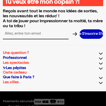
Tu veux être mon copain ?!
Reçois avant tout le monde nos idées de sorties,
les nouveautés et les réduc' !
A toi de jouer pour impressionner ta moitié, ta mère
ou ta tribu !
S’inscrire S’inscrire S’
Adresse email pour la newsletter
Une question ?
Professionnel
Les spectacles
✨Les pépites
Carte cadeau
Que faire à Paris ?
Les villes
Paiements sécurisés