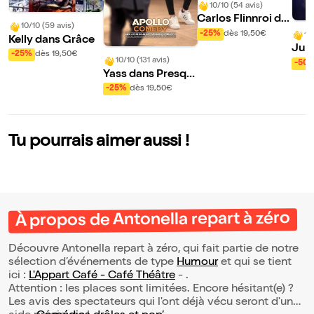
10/10 (54 avis)
Carlos Flinnroi da
10/10 (59 avis)
ns Génie Profond
-25%
dès 19,50€
10
Kelly dans Grâce
Jul
-25%
dès 19,50€
s Hi
10/10 (131 avis)
-50
Yass dans Presqu
rdin
e Imparfait
-25%
dès 19,50€
Tu pourrais aimer aussi !
À propos de Antonella repart à zéro
Découvre Antonella repart à zéro, qui fait partie de notre
sélection d’événements de type
Humour
et qui se tient
ici :
L'Appart Café - Café Théâtre
- .
Attention : les places sont limitées. Encore hésitant(e) ?
Les avis des spectateurs qui l'ont déjà vécu seront d'une