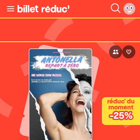
réduc' du
moment
-25%