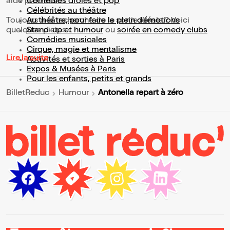
aide précieuse !
Comédies drôles et pop’
Célébrités au théâtre
Toujours à la recherche de la sortie idéale ? Voici
Au théâtre, pour faire le plein d’émotions
quelques pistes :
Stand-up et humour
ou
soirée en comedy clubs
Comédies musicales
Cirque, magie et mentalisme
Lire la suite
Activités et sorties à Paris
Expos & Musées à Paris
Pour les enfants, petits et grands
Antonella repart à zéro
BilletReduc
Humour