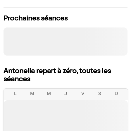
Prochaines séances
Antonella repart à zéro, toutes les
séances
L
M
M
J
V
S
D