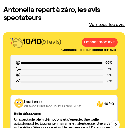
Antonella repart à zéro, les avis
spectateurs
Voir tous les avis
10/10
(91 avis)
Donner mon avis
Connecte-toi pour donner ton avis !
😍
99%
🤗
1%
😐
0%
🙁
0%
Laurianne
10/10
Vu avec Billet Réduc'
le 13 déc. 2025
Belle découverte
À 
Un spectacle plein d'émotions et d'énergie. Une belle
Tr
autobiographie, touchante, marrante et talentueuse. Une artiste
to