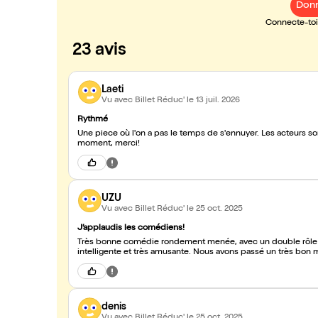
Donn
Connecte-toi 
23 avis
Laeti
Vu avec Billet Réduc'
le 13 juil. 2026
Rythmé
Une piece où l'on a pas le temps de s'ennuyer. Les acteurs s
moment, merci!
UZU
Vu avec Billet Réduc'
le 25 oct. 2025
J’applaudis les comédiens!
Très bonne comédie rondement menée, avec un double rôle e
intelligente et très amusante. Nous a
denis
Vu avec Billet Réduc'
le 25 oct. 2025