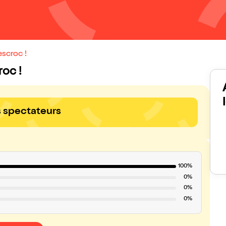
escroc !
roc !
s spectateurs
100%
0%
0%
0%