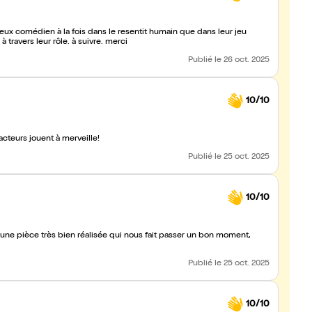
ux comédien à la fois dans le resentit humain que dans leur jeu
d’acteur. j’ai été touchée par des valeurs subtilement exposés à travers leur rôle. à suivre. merci
Publié
le 26 oct. 2025
10/10
cteurs jouent à merveille!
Publié
le 25 oct. 2025
10/10
ne pièce très bien réalisée qui nous fait passer un bon moment,
Publié
le 25 oct. 2025
10/10