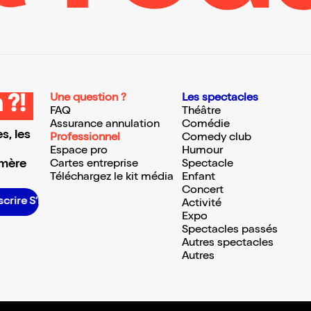
Une question ?
Les spectacles
 ?!
FAQ
Théâtre
Assurance annulation
Comédie
s, les
Professionnel
Comedy club
Espace pro
Humour
 mère
Cartes entreprise
Spectacle
Téléchargez le kit média
Enfant
Concert
re S’inscrire S’inscrire S’inscrire S’inscrire S’inscrire S’inscrire S’inscrire S’inscrire S’inscrire
Activité
Expo
Spectacles passés
Autres spectacles
Autres