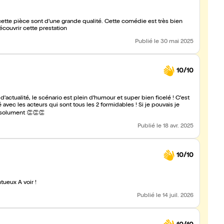
ette pièce sont d'une grande qualité. Cette comédie est très bien
écouvrir cette prestation
Publié
le 30 mai 2025
10/10
t d'actualité, le scénario est plein d'humour et super bien ficelé ! C'est
vec les acteurs qui sont tous les 2 formidables ! Si je pouvais je
absolument 👏👏👏
Publié
le 18 avr. 2025
10/10
ueux À voir !
Publié
le 14 juil. 2026