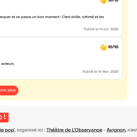
10/10
barquer et on passe un bon moment ! C’est drôle, rythmé et les
Publié
le 14 juil. 2026
10/10
 acteurs.
Publié
le 14 févr. 2026
Voir plus
 !
e pop'
, organisé ici :
Théâtre de L'Observance
-
Avignon
, n'e