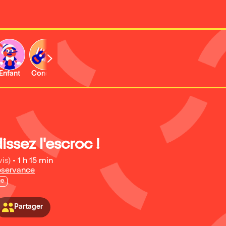
Enfant
Concert
Activité
ssez l'escroc !
vis)
•
1 h 15 min
bservance
ie
Partager