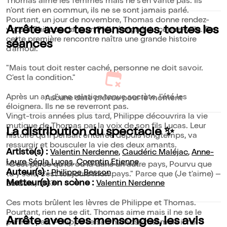
Thomas aime les femmes mais ne s'en vante pas. Ils
n'ont rien en commun, ils ne se sont jamais parlé.
Pourtant, un jour de novembre, Thomas donne rendez-
Arrête avec tes mensonges, toutes les
vous à Philippe dans un PMU éloigné du centre-ville. De
cette première rencontre naîtra une grande histoire
séances
d'amour.
"Mais tout doit rester caché, personne ne doit savoir.
C'est la condition."
Après un an d'une relation tenue secrète, l'été les
Aucune date prévue pour le moment
éloignera. Ils ne se reverront pas.
Vingt-trois années plus tard, Philippe découvrira la vie
mutique de Thomas par la voix de son fils Lucas. Leur
La distribution du spectacle ✨
histoire qu'il pensait enterrée depuis longtemps, va
ressurgir et bousculer la vie des deux amants.
Artiste(s) :
Valentin Nerdenne
,
Gaudéric Maléjac
,
Anne-
Laure Ségla Lucas
,
Corentin Etienne
"C'est parce qu'ici ou là dans un autre pays, Pourvu que
Auteur(s) :
Philippe Besson
tu y sois, c'est toujours mon pays." Parce que (Je t'aime) –
Metteur(s) en scène :
Valentin Nerdenne
Barbara, 1967
Ces mots brûlent les lèvres de Philippe et Thomas.
Pourtant, rien ne se dit. Thomas aime mais il ne se le
Arrête avec tes mensonges, les avis
permet pas. Philippe se sait homosexuel mais il ne