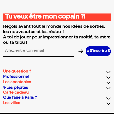
Tu veux être mon copain ?!
Reçois avant tout le monde nos idées de sorties,
les nouveautés et les réduc' !
A toi de jouer pour impressionner ta moitié, ta mère
ou ta tribu !
S’inscrire S’insc
Adresse email pour la newsletter
Une question ?
Professionnel
Les spectacles
✨Les pépites
Carte cadeau
Que faire à Paris ?
Les villes