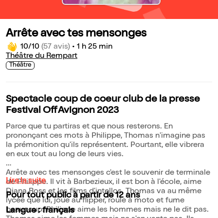
Arrête avec tes mensonges
10/10
(57 avis)
•
1 h 25 min
Théâtre du Rempart
Théâtre
Spectacle coup de coeur club de la presse
Festival Off Avignon 2023
Parce que tu partiras et que nous resterons. En
prononçant ces mots à Philippe, Thomas n'imagine pas
la prémonition qu'ils représentent. Pourtant, elle vibrera
en eux tout au long de leurs vies.
Arrête avec tes mensonges c'est le souvenir de terminale
Lire la suite
de Philippe. Il vit à Barbezieux, il est bon à l'école, aime
Diana Ross et les films d'intellos. Thomas va au même
Pour tout public à partir de 12 ans
lycée que lui, joue au flipper, roule à moto et fume
beaucoup. Philippe aime les hommes mais ne le dit pas.
Langue : français