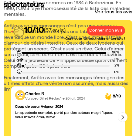
l'affirme pas. Nous sommes en 1984 à Barbezieux. En
spectateurs
1990, l'OMS raye l'homosexualité de la liste des maladies
Voir tous les avis
mentales.
Arrête avec tes mensonges n'est pas une pièce sur
10/10
(57 avis)
Donner mon avis
l'homosexualité. Ce n'est pas une fable politique qui
revendique un monde libre. C'est une simple histoire
Connecte-toi pour donner ton avis !
d'amour, de désirs interdits. Ceux de deux lycéens qui
protègent un secret. C'est aussi un rêve. Celui d'aimer
😍
96%
sans retour, sans condition. C'est surtout un souvenir.
🤗
2%
Celui de la jeunesse de Philippe, la seule qui a vraiment
😐
2%
compté. Après 1984, plus rien.
🙁
0%
Finalement, Arrête avec tes mensonges témoigne des
ultimes effets d'une vérité non assumée, mais aussi des
limites que l'homme oppose à l'amour.
Charles B
8/10
Vu avec Billet Réduc'
le 20 juil. 2024
Coup de cœur Avignon 2024
A 
Un spectacle complet, porté par des acteurs magnifiques.
Un
Vous m'avez ému, Bravo
co
de
pe
bc
re