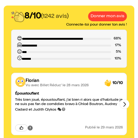
8/10
(1242 avis)
Donner mon avis
Connecte-toi pour donner ton avis !
😍
68%
🤗
17%
😐
5%
🙁
10%
Florian
10/10
Vu avec Billet Réduc'
le 28 mars 2026
Époustouflant
Co
Très bien joué, époustouflant, j'ai bien ri alors que d'habitude je
Comédien
ne suis pas fan de comédies bravo à Chloé Boutron, Audrey
in
pa
Cadard et Judith Glykos 🎭😄
Publié
le 29 mars 2026