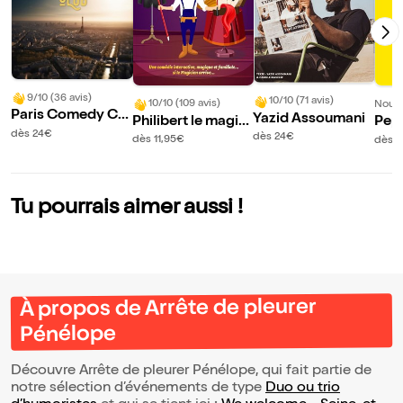
9/10 (36 avis)
10/10 (71 avis)
10/10 (109 avis)
Nouve
Paris Comedy Clu
Yazid Assoumani
Philibert le magici
Pep
b
dès 24€
en
ub
dès 24€
dès 11,95€
dès 
Tu pourrais aimer aussi !
À propos de Arrête de pleurer
Pénélope
Découvre Arrête de pleurer Pénélope, qui fait partie de
notre sélection d’événements de type
Duo ou trio