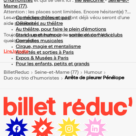
d’humoristes
et qui se tient ici :
We welcome
-
Seine-et-
Marne (77)
.
Attention : les places sont limitées. Encore hésitant(e) ?
Les avis des spectateurs qui l'ont déjà vécu seront d'une
Comédies drôles et pop’
aide précieuse !
Célébrités au théâtre
Au théâtre, pour faire le plein d’émotions
Toujours à la recherche de la sortie idéale ? Voici
Stand-up et humour
ou
soirée en comedy clubs
quelques pistes :
Comédies musicales
Cirque, magie et mentalisme
Lire la suite
Activités et sorties à Paris
Expos & Musées à Paris
Pour les enfants, petits et grands
BilletReduc
Seine-et-Marne (77)
Humour
Arrête de pleurer Pénélope
Duo ou trio d’humoristes