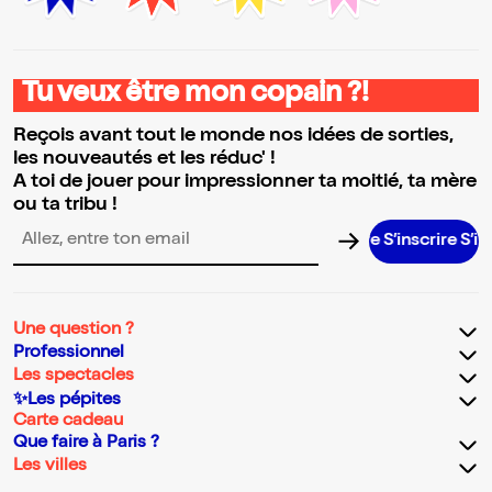
Tu veux être mon copain ?!
Reçois avant tout le monde nos idées de sorties,
les nouveautés et les réduc' !
A toi de jouer pour impressionner ta moitié, ta mère
ou ta tribu !
S’inscrire S’inscrire S
Adresse email pour la newsletter
Une question ?
Professionnel
Les spectacles
✨Les pépites
Carte cadeau
Que faire à Paris ?
Les villes