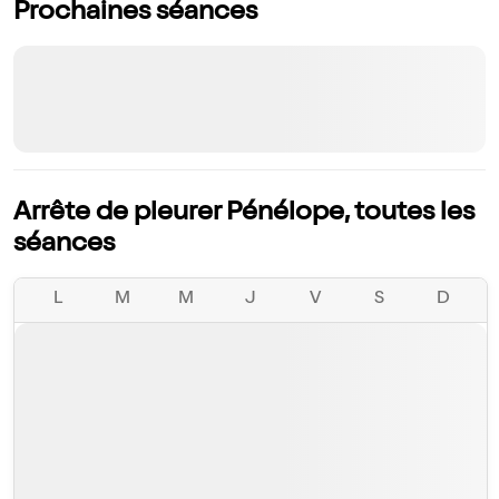
Prochaines séances
Arrête de pleurer Pénélope, toutes les
séances
L
M
M
J
V
S
D