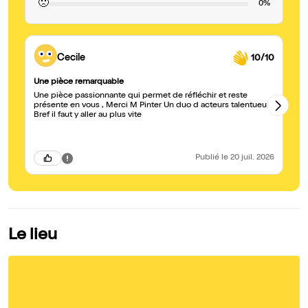
🙁
0%
Cecile
10/10
Une pièce remarquable
Su
Une pièce passionnante qui permet de réfléchir et reste
Je
présente en vous , Merci M Pinter Un duo d acteurs talentueux
to
Bref il faut y aller au plus vite
tr
jo
Publié
le 20 juil. 2026
Le lieu