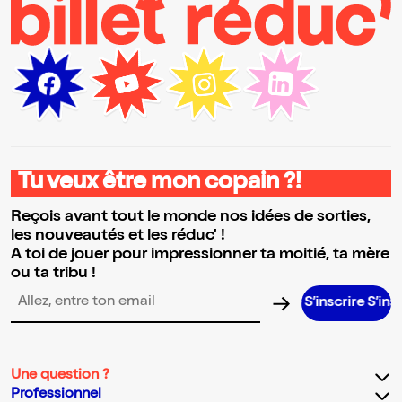
Tu veux être mon copain ?!
Reçois avant tout le monde nos idées de sorties,
les nouveautés et les réduc' !
A toi de jouer pour impressionner ta moitié, ta mère
ou ta tribu !
S’inscrire S’inscrire S
Adresse email pour la newsletter
Une question ?
Professionnel