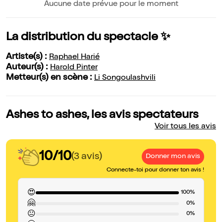
Aucune date prévue pour le moment
La distribution du spectacle ✨
Artiste(s) :
Raphael Harié
Auteur(s) :
Harold Pinter
Metteur(s) en scène :
Li Songoulashvili
Ashes to ashes, les avis spectateurs
Voir tous les avis
10/10
(3 avis)
Donner mon avis
Connecte-toi pour donner ton avis !
😍
100%
🤗
0%
😐
0%