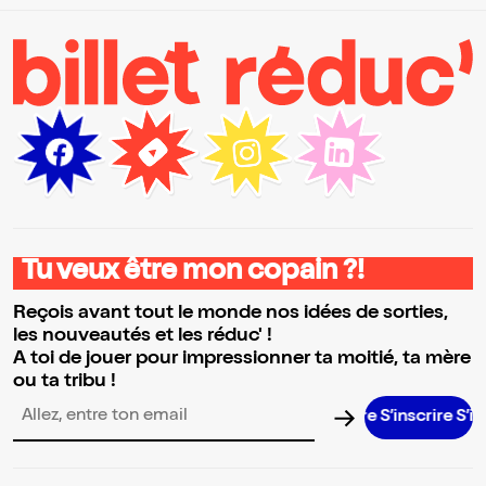
Tu veux être mon copain ?!
Reçois avant tout le monde nos idées de sorties,
les nouveautés et les réduc' !
A toi de jouer pour impressionner ta moitié, ta mère
ou ta tribu !
S’inscrire S’inscr
Adresse email pour la newsletter