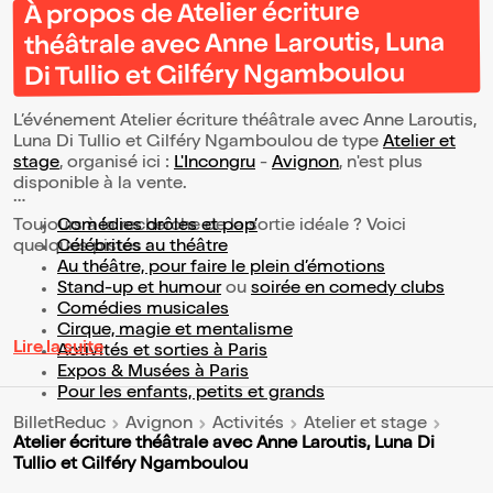
À propos de Atelier écriture
théâtrale avec Anne Laroutis, Luna
Di Tullio et Gilféry Ngamboulou
L’événement Atelier écriture théâtrale avec Anne Laroutis,
Luna Di Tullio et Gilféry Ngamboulou de type
Atelier et
stage
, organisé ici :
L'Incongru
-
Avignon
, n'est plus
disponible à la vente.
Toujours à la recherche de la sortie idéale ? Voici
Comédies drôles et pop’
quelques pistes :
Célébrités au théâtre
Au théâtre, pour faire le plein d’émotions
Stand-up et humour
ou
soirée en comedy clubs
Comédies musicales
Cirque, magie et mentalisme
Lire la suite
Activités et sorties à Paris
Expos & Musées à Paris
Pour les enfants, petits et grands
BilletReduc
Avignon
Activités
Atelier et stage
Atelier écriture théâtrale avec Anne Laroutis, Luna Di
Tullio et Gilféry Ngamboulou