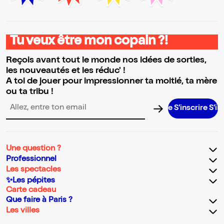
Tu veux être mon copain ?!
Reçois avant tout le monde nos idées de sorties,
les nouveautés et les réduc' !
A toi de jouer pour impressionner ta moitié, ta mère
ou ta tribu !
S’inscrire S’inscrire
Adresse email pour la newsletter
Une question ?
Professionnel
Les spectacles
✨Les pépites
Carte cadeau
Que faire à Paris ?
Les villes