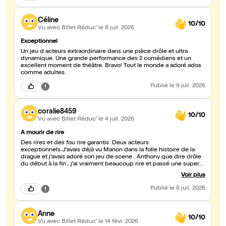
Signé : le Kiki de ce samedi soir 😉
Céline
10/10
Vu avec Billet Réduc'
le 8 juil. 2026
Exceptionnel
Un jeu d acteurs extraordinaire dans une pièce drôle et ultra
dynamique. Une grande performance des 2 comédiens et un
excellent moment de théâtre. Bravo! Tout le monde a adoré ados
comme adultes.
Publié
le 9 juil. 2026
coralie8459
10/10
Vu avec Billet Réduc'
le 4 juil. 2026
A mourir de rire
Des rires et des fou rire garantis .Deux acteurs
exceptionnels.J'avais déjà vu Manon dans la folle histoire de la
drague et j'avais adoré son jeu de scene . Anthony que dire drôle
du début à la fin , j'ai vraiment beaucoup rire et passé une super
soirée grâce à vous deux ??
Voir plus
Publié
le 6 juil. 2026
Anne
10/10
Vu avec Billet Réduc'
le 14 févr. 2026