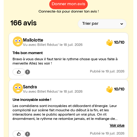
Donner mon avis
Connecte-toi pour donner ton avis !
166 avis
Mallolotte
10/10
Vu avec Billet Réduc'
le 18 juil. 2026
Très bon moment
Bravo à vous deux il faut tenir le rythme chose que vous faite à
merveille Allez les voir !
Publié
le 19 juil. 2026
Sandra
10/10
Vu avec Billet Réduc'
le 18 juil. 2026
Une incroyable soirée !
Les comédiens sont incroyables et débordent d'énergie. Leur
complicité sur scène fait mouche du début à la fin, et les
interactions avec le public apportent un vrai plus. On rit
énormément, le rythme ne retombe jamais, et le mélange de
théâtre, d'humour, de chant et de danse est top! Un grand bravo
Voir plus
pour la performance et leur sens de l'impro. Si vous cherchez une
comédie drôle, dynamique et pleine de bonne humeur, foncez !
Publié
le 19 juil. 2026