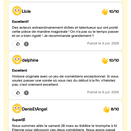
Llole
10/10
Excellent!!
Des acteurs extraordinairement drôles et talentueux qui ont porté
cette pièce de manière magistrale ! On n'a pas vu le temps passer
et on a bien rigolé ! Je recommande grandement !!
Publié
le 9 juil. 2026
delphine
10/10
Excellent
Histoire originale avec un jeu de comédiens exceptionnel. Si vous
voulez passer une soirée où vous riez du début à la fin: n'hésitez
pas, c'est vraiment excellent.
Publié
le 8 juil. 2026
DenisEtAngel
8/10
Super🤣
Nous sommes allés le samedi 28 mars au théâtre le triomphe à St
Etienne pour découvrir ces deux comédiens. Nous avons passé