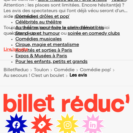
qui se tient ici :
Café Théâtre de la Porte d'Italie
-
Toulon
.
Attention : les places sont limitées. Encore hésitant(e) ?
Les avis des spectateurs qui l'ont déjà vécu seront d'une
aide précieuse !
Comédies drôles et pop’
Célébrités au théâtre
Toujours à la recherche de la sortie idéale ? Voici
Au théâtre, pour faire le plein d’émotions
quelques pistes :
Stand-up et humour
ou
soirée en comedy clubs
Comédies musicales
Cirque, magie et mentalisme
Lire la suite
Activités et sorties à Paris
Expos & Musées à Paris
Pour les enfants, petits et grands
BilletReduc
Toulon
Comédie
Comédie pop'
Les avis
Au secours ! C'est un boulet