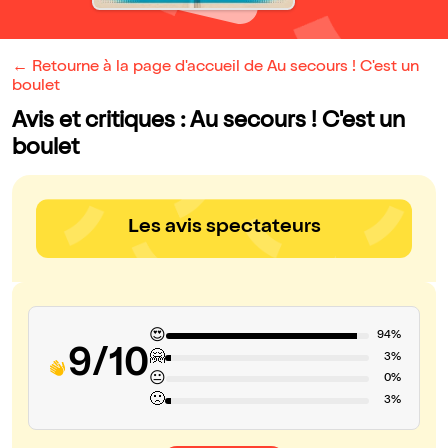
← Retourne à la page d'accueil de Au secours ! C'est un
boulet
Avis et critiques : Au secours ! C'est un
boulet
Les avis spectateurs
😍
94%
9/10
🤗
3%
😐
0%
🙁
3%