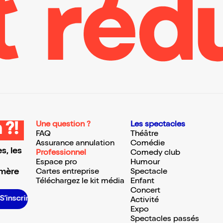
Une question ?
Les spectacles
 ?!
FAQ
Théâtre
Assurance annulation
Comédie
s, les
Professionnel
Comedy club
Espace pro
Humour
 mère
Cartes entreprise
Spectacle
Téléchargez le kit média
Enfant
Concert
S’inscrire S’inscrire S’inscrire S’inscrire S’inscrire S’inscrire S’inscrire S’inscrire S’inscrire S’inscrire S’inscrire S’inscrire
Activité
Expo
Spectacles passés