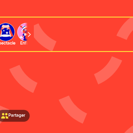
b
pectacle
Enfant
Concert
Activité
Expo et musée
Partager