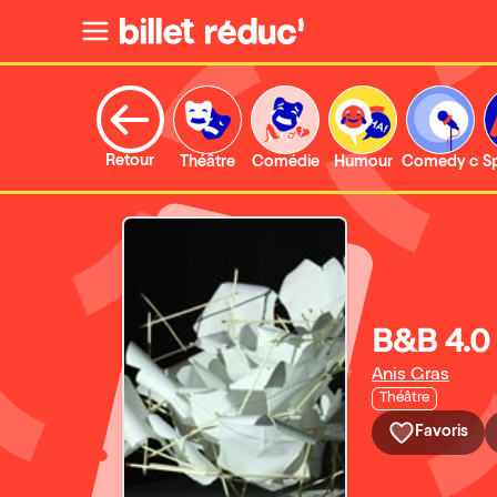
Retour
Théâtre
Comédie
Humour
Comedy clu
S
B&B 4.0
Anis Gras
Théâtre
Favoris