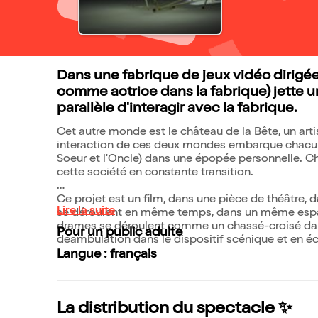
Dans une fabrique de jeux vidéo dirigée
comme actrice dans la fabrique) jette
parallèle d'interagir avec la fabrique.
Cet autre monde est le château de la Bête, un artis
interaction de ces deux mondes embarque chacun de
Soeur et l'Oncle) dans une épopée personnelle. C
cette société en constante transition.
Ce projet est un film, dans une pièce de théâtre, 
Lire la suite
se déroulent en même temps, dans un même espace 
drames se déroulent comme un chassé-croisé dans 
Pour un public adulte
déambulation dans le dispositif scénique et en 
Langue : français
La distribution du spectacle ✨