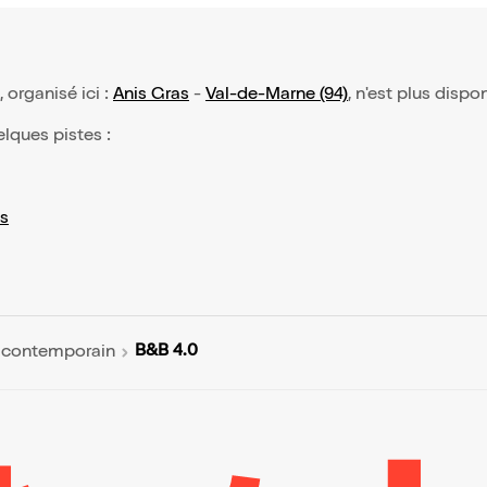
, organisé ici :
Anis Gras
-
Val-de-Marne (94)
, n'est plus dispo
elques pistes :
s
B&B 4.0
 contemporain