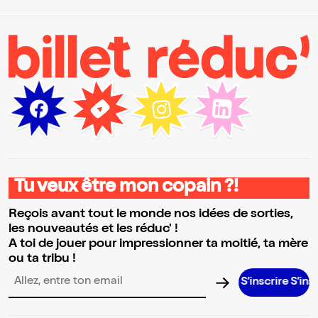
Tu veux être mon copain ?!
Reçois avant tout le monde nos idées de sorties,
les nouveautés et les réduc' !
A toi de jouer pour impressionner ta moitié, ta mère
ou ta tribu !
S’inscrire S’inscrire 
Adresse email pour la newsletter