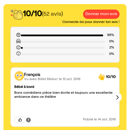
10/10
(52 avis)
Donner mon avis
Connecte-toi pour donner ton avis !
😍
98%
🤗
0%
😐
2%
🙁
0%
François
10/10
Vu avec Billet Réduc'
le 12 oct. 2019
Bébé à bord
bé
Bons comédiens pièce bien écrite et toujours une excellente
L'
ambiance dans ce théâtre
tr
ga
vo
mo
au
ar
Publié
le 14 oct. 2019