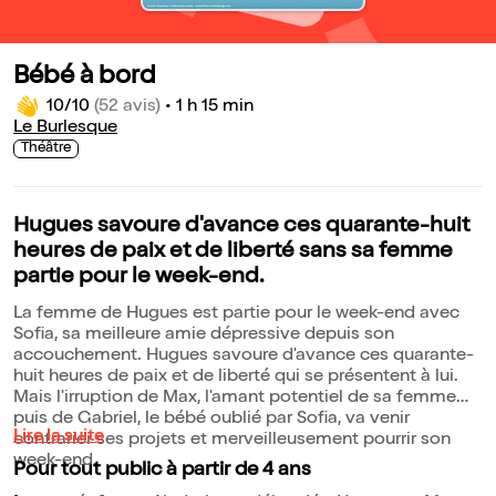
Bébé à bord
10/10
(52 avis)
•
1 h 15 min
Le Burlesque
Théâtre
Hugues savoure d'avance ces quarante-huit
heures de paix et de liberté sans sa femme
partie pour le week-end.
La femme de Hugues est partie pour le week-end avec
Sofia, sa meilleure amie dépressive depuis son
accouchement. Hugues savoure d'avance ces quarante-
huit heures de paix et de liberté qui se présentent à lui.
Mais l'irruption de Max, l'amant potentiel de sa femme
puis de Gabriel, le bébé oublié par Sofia, va venir
Lire la suite
contrarier ses projets et merveilleusement pourrir son
week-end.
Pour tout public à partir de 4 ans