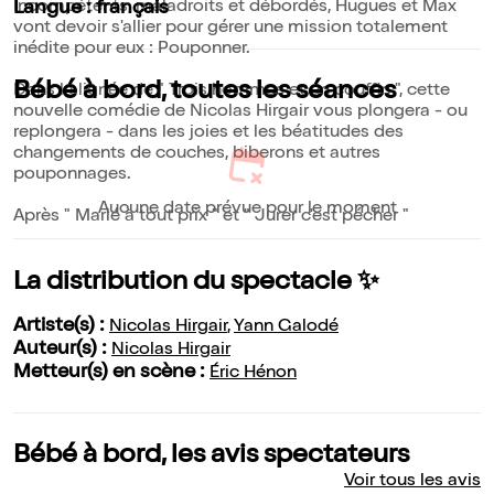
Incompétents, maladroits et débordés, Hugues et Max
Langue : français
vont devoir s'allier pour gérer une mission totalement
inédite pour eux : Pouponner.
Bébé à bord, toutes les séances
Dans la lignée de " Trois hommes et un couffin ", cette
nouvelle comédie de Nicolas Hirgair vous plongera - ou
replongera - dans les joies et les béatitudes des
changements de couches, biberons et autres
pouponnages.
Aucune date prévue pour le moment
Après " Marié à tout prix " et " Jurer c'est pécher "
La distribution du spectacle ✨
Artiste(s) :
Nicolas Hirgair
,
Yann Galodé
Auteur(s) :
Nicolas Hirgair
Metteur(s) en scène :
Éric Hénon
Bébé à bord, les avis spectateurs
Voir tous les avis