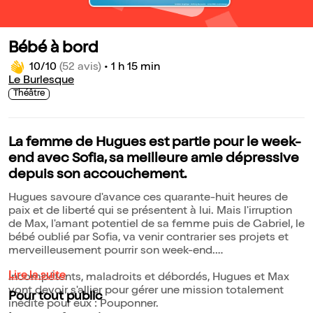
Bébé à bord
10/10
(52 avis)
•
1 h 15 min
Le Burlesque
Théâtre
La femme de Hugues est partie pour le week-
end avec Sofia, sa meilleure amie dépressive
depuis son accouchement.
Hugues savoure d'avance ces quarante-huit heures de
paix et de liberté qui se présentent à lui. Mais l'irruption
de Max, l'amant potentiel de sa femme puis de Gabriel, le
bébé oublié par Sofia, va venir contrarier ses projets et
merveilleusement pourrir son week-end.
Lire la suite
Incompétents, maladroits et débordés, Hugues et Max
vont devoir s'allier pour gérer une mission totalement
Pour tout public
inédite pour eux : Pouponner.