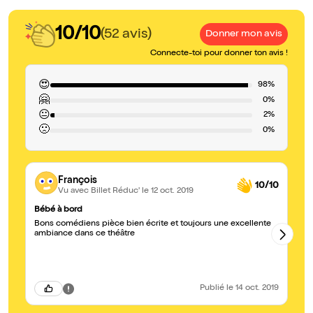
10/10
(52 avis)
Donner mon avis
Connecte-toi pour donner ton avis !
😍
98%
🤗
0%
😐
2%
🙁
0%
François
10/10
Vu avec Billet Réduc'
le 12 oct. 2019
Bébé à bord
bé
Bons comédiens pièce bien écrite et toujours une excellente
L'
ambiance dans ce théâtre
tr
ga
vo
mo
au
ar
Publié
le 14 oct. 2019