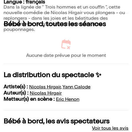
Langue : français
Dans la lignée de " Trois hommes et un couffin ", cette
nouvelle comédie de Nicolas Hirgair vous plongera - ou
replongera - dans les joies et les béatitudes des
Bébé à bord, toutes les séances
changements de couches, biberons et autres
pouponnages.
Aucune date prévue pour le moment
La distribution du spectacle ✨
Artiste(s) :
Nicolas Hirgair
,
Yann Galode
Auteur(s) :
Nicolas Hirgair
Metteur(s) en scène :
Eric Henon
Bébé à bord, les avis spectateurs
Voir tous les avis