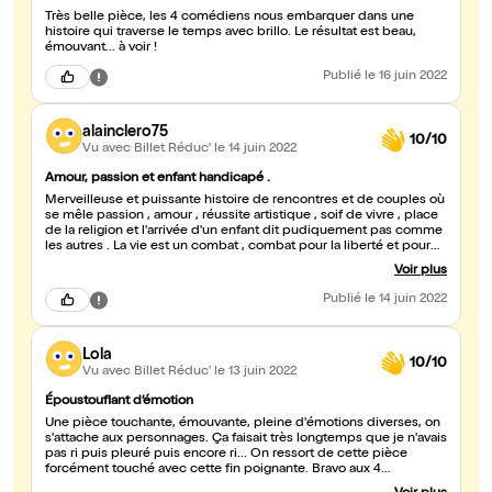
Très belle pièce, les 4 comédiens nous embarquer dans une
histoire qui traverse le temps avec brillo. Le résultat est beau,
émouvant... à voir !
Publié
le 16 juin 2022
alainclero75
10/10
Vu avec Billet Réduc'
le 14 juin 2022
Amour, passion et enfant handicapé .
Merveilleuse et puissante histoire de rencontres et de couples où
se mêle passion , amour , réussite artistique , soif de vivre , place
de la religion et l'arrivée d'un enfant dit pudiquement pas comme
les autres . La vie est un combat , combat pour la liberté et pour
s'imposer dans cette société qui à oublier les vraies valeurs . Et la
Voir plus
venue de de cet enfant pas comme les autres qui va
compromettre tout le frêle équilibre de la famille. Les acteurs sont
Publié
le 14 juin 2022
superbes dans ces traversées et découvertes amoureuses , la
mise en scène est sobre et efficace et les musiques sont bien
dans le ton et l'époque . Tout fait réfléchir jusqu'à y perdre sa
Lola
raison de vivre. Un déchirement à suivre....Fort!
10/10
Vu avec Billet Réduc'
le 13 juin 2022
Époustouflant d’émotion
Une pièce touchante, émouvante, pleine d'émotions diverses, on
s'attache aux personnages. Ça faisait très longtemps que je n'avais
pas ri puis pleuré puis encore ri... On ressort de cette pièce
forcément touché avec cette fin poignante. Bravo aux 4
comédiens d'une grande sincérité. Je recommande vivement !