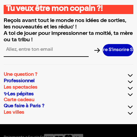
Tu veux être mon copain ?!
Reçois avant tout le monde nos idées de sorties,
les nouveautés et les réduc' !
A toi de jouer pour impressionner ta moitié, ta mère
ou ta tribu !
S’inscrire S’insc
Adresse email pour la newsletter
Une question ?
Professionnel
Les spectacles
✨Les pépites
Carte cadeau
Que faire à Paris ?
Les villes