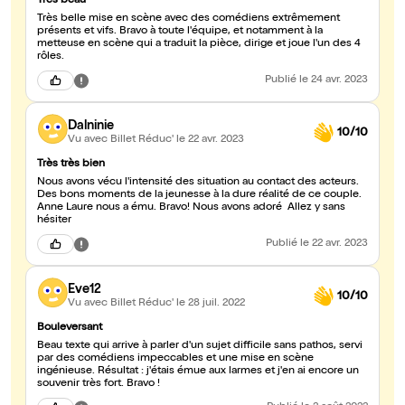
Très beau
Très belle mise en scène avec des comédiens extrêmement
présents et vifs. Bravo à toute l'équipe, et notamment à la
metteuse en scène qui a traduit la pièce, dirige et joue l'un des 4
rôles.
Publié
le 24 avr. 2023
Dalninie
10/10
Vu avec Billet Réduc'
le 22 avr. 2023
Très très bien
Nous avons vécu l'intensité des situation au contact des acteurs.
Des bons moments de la jeunesse à la dure réalité de ce couple.
Anne Laure nous a ému. Bravo! Nous avons adoré Allez y sans
hésiter
Publié
le 22 avr. 2023
Eve12
10/10
Vu avec Billet Réduc'
le 28 juil. 2022
Bouleversant
Beau texte qui arrive à parler d'un sujet difficile sans pathos, servi
par des comédiens impeccables et une mise en scène
ingénieuse. Résultat : j'étais émue aux larmes et j'en ai encore un
souvenir très fort. Bravo !