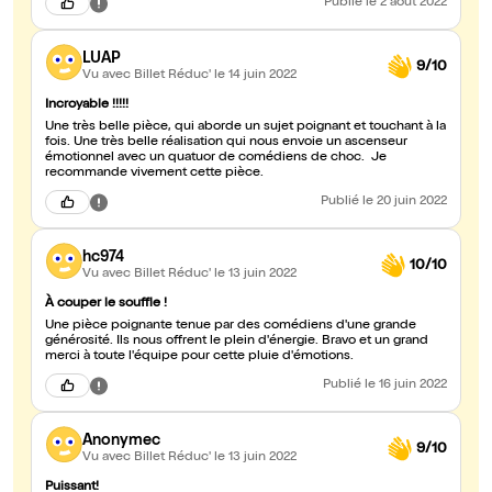
Publié
le 2 août 2022
LUAP
9/10
Vu avec Billet Réduc'
le 14 juin 2022
Incroyable !!!!!
Une très belle pièce, qui aborde un sujet poignant et touchant à la
fois. Une très belle réalisation qui nous envoie un ascenseur
émotionnel avec un quatuor de comédiens de choc. Je
recommande vivement cette pièce.
Publié
le 20 juin 2022
hc974
10/10
Vu avec Billet Réduc'
le 13 juin 2022
À couper le souffle !
Une pièce poignante tenue par des comédiens d'une grande
générosité. Ils nous offrent le plein d'énergie. Bravo et un grand
merci à toute l'équipe pour cette pluie d'émotions.
Publié
le 16 juin 2022
Anonymec
9/10
Vu avec Billet Réduc'
le 13 juin 2022
Puissant!