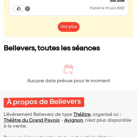
Voir plus
C'est la pièce à voir en ce moment, hâte de la redécouvrir au
Festival d'Avignon cet été.
Publié
le 14 juin 2022
Voir plus
Believers, toutes les séances
Aucune date prévue pour le moment
À propos de Believers
L’événement Believers de type
Théâtre
, organisé ici :
Théâtre du Grand Pavois
-
Avignon
, n'est plus disponible
à la vente.