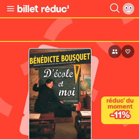
réduc' du
moment
-11%