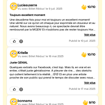
Lucieauxerre
10/10
Vu avec Billet Réduc'
le 9 juil. 2025
Toujours excellent moment
Une deuxième fois pour moi et toujours un excellent moment!
Une vérité sur ce qu'on vit chaque jour exprimée en douceur et au
naturel. Nous avons beaucoup ri, ce spectacle devrait être
remboursé par la MGEN! Et n'oublions pas de rester toujours Hors
classe 🤗
Voir plus
Publié
le 10 juil. 2025
Kritelle
10/10
Vu avec Billet Réduc'
le 16 mai 2025
Juste GENIAL
Quelques extraits sur Facebook, c'est top. Mais là, en vrai et en
entier, c'était juste génialissime. A pleurer de rire.... des sketchs
qui collent tellement à la réalité....🤣🤣 Et en plus une artiste
proche de son public qui prend le temps de discuter avec nous,
de prendre des photos... Bref un moment de détente plus que
Voir plus
super (et en plus en fin de semaine, le top!). A ne pas rater...
Publié
le 17 mai 2025
bonnams
9/10
Vu avec Billet Réduc'
le 16 mai 2025