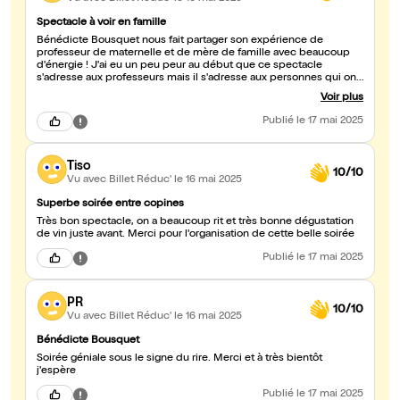
Spectacle à voir en famille
Bénédicte Bousquet nous fait partager son expérience de
professeur de maternelle et de mère de famille avec beaucoup
d'énergie ! J'ai eu un peu peur au début que ce spectacle
s'adresse aux professeurs mais il s'adresse aux personnes qui ont
ou ont eu des enfants, aux professionnels de l'enfance, ou aux
Voir plus
curieux. Nous y sommes allés en famille et nous avons bien tous
rigolé des anecdotes et des blagues sur les enfants pénibles mais
Publié
le 17 mai 2025
aussi émouvants, sur les parents ( trop) présents ou laxistes, les
profs surmotivés ou en bout de course etc. Ce n'est pas un
plaidoyer pour le métier de prof mais un prétexte pour parler de
Tiso
la société des enfants et ados. C'est toujours bienveillant, ça fait
10/10
du bien !
Vu avec Billet Réduc'
le 16 mai 2025
Superbe soirée entre copines
Très bon spectacle, on a beaucoup rit et très bonne dégustation
de vin juste avant. Merci pour l'organisation de cette belle soirée
Publié
le 17 mai 2025
PR
10/10
Vu avec Billet Réduc'
le 16 mai 2025
Bénédicte Bousquet
Soirée géniale sous le signe du rire. Merci et à très bientôt
j'espère
Publié
le 17 mai 2025