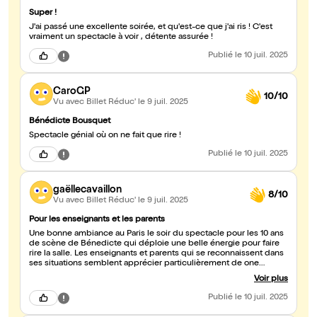
Super !
J'ai passé une excellente soirée, et qu'est-ce que j'ai ris ! C'est
vraiment un spectacle à voir , détente assurée !
Publié
le 10 juil. 2025
CaroGP
10/10
Vu avec Billet Réduc'
le 9 juil. 2025
Bénédicte Bousquet
Spectacle génial où on ne fait que rire !
Publié
le 10 juil. 2025
gaëllecavaillon
8/10
Vu avec Billet Réduc'
le 9 juil. 2025
Pour les enseignants et les parents
Une bonne ambiance au Paris le soir du spectacle pour les 10 ans
de scène de Bénedicte qui déploie une belle énergie pour faire
rire la salle. Les enseignants et parents qui se reconnaissent dans
ses situations semblent apprécier particulièrement de one
woman show
Voir plus
Publié
le 10 juil. 2025