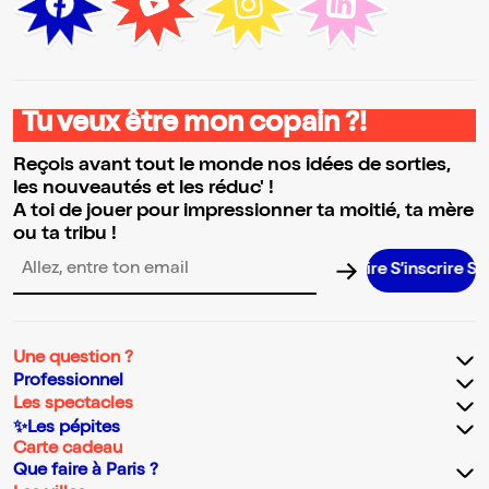
Tu veux être mon copain ?!
Reçois avant tout le monde nos idées de sorties,
les nouveautés et les réduc' !
A toi de jouer pour impressionner ta moitié, ta mère
ou ta tribu !
S’inscrire S’insc
Adresse email pour la newsletter
Une question ?
Professionnel
Les spectacles
✨Les pépites
Carte cadeau
Que faire à Paris ?