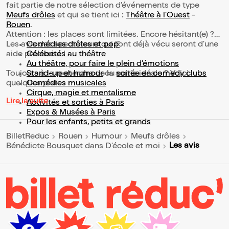
fait partie de notre sélection d’événements de type
Meufs drôles
et qui se tient ici :
Théâtre à l'Ouest
-
Rouen
.
Attention : les places sont limitées. Encore hésitant(e) ?
Les avis des spectateurs qui l'ont déjà vécu seront d'une
Comédies drôles et pop’
aide précieuse !
Célébrités au théâtre
Au théâtre, pour faire le plein d’émotions
Toujours à la recherche de la sortie idéale ? Voici
Stand-up et humour
ou
soirée en comedy clubs
quelques pistes :
Comédies musicales
Cirque, magie et mentalisme
Lire la suite
Activités et sorties à Paris
Expos & Musées à Paris
Pour les enfants, petits et grands
BilletReduc
Rouen
Humour
Meufs drôles
Les avis
Bénédicte Bousquet dans D'école et moi